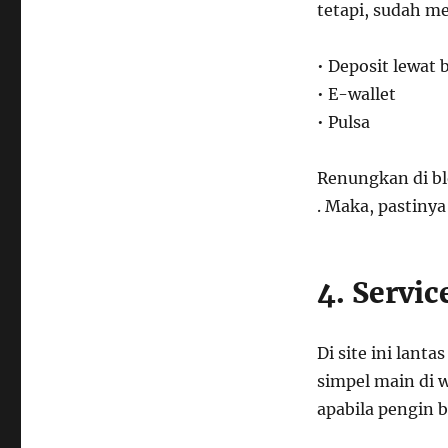
tetapi, sudah m
• Deposit lewat 
• E-wallet
• Pulsa
Renungkan di blo
. Maka, pastinya 
4. Servic
Di site ini lant
simpel main di w
apabila pengin 