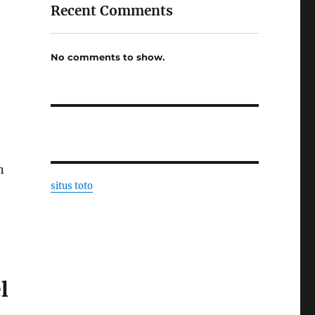
Recent Comments
No comments to show.
n
situs toto
l