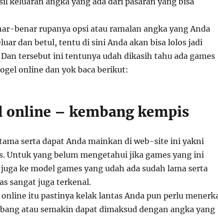
il keluaran angka yang ada dari pasaran yang bisa
enar-benar rupanya opsi atau ramalan angka yang Anda
uar dan betul, tentu di sini Anda akan bisa lolos jadi
 Dan tersebut ini tentunya udah dikasih tahu ada games
 togel online dan yok baca berikut:
el online – kembang kempis
tama serta dapat Anda mainkan di web-site ini yakni
 Untuk yang belum mengetahui jika games yang ini
 juga ke model games yang udah ada sudah lama serta
tas sangat juga terkenal.
 online itu pastinya kelak lantas Anda pun perlu menerk
bang atau semakin dapat dimaksud dengan angka yang