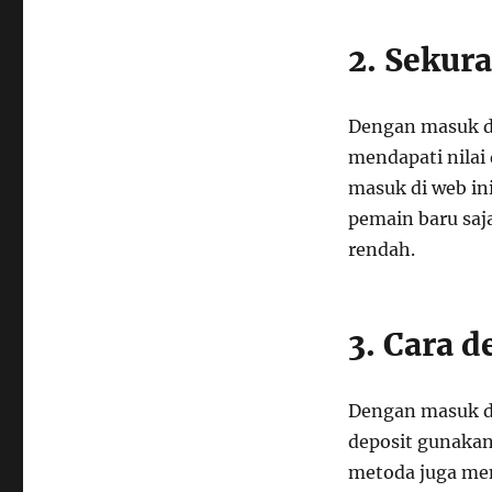
2. Sekur
Dengan masuk dan
mendapati nilai
masuk di web ini
pemain baru saj
rendah.
3. Cara d
Dengan masuk di
deposit gunakan
metoda juga me