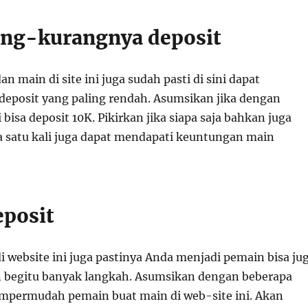
ang-kurangnya deposit
 main di site ini juga sudah pasti di sini dapat
 deposit yang paling rendah. Asumsikan jika dengan
 bisa deposit 10K. Pikirkan jika siapa saja bahkan juga
a satu kali juga dapat mendapati keuntungan main
eposit
 website ini juga pastinya Anda menjadi pemain bisa ju
 begitu banyak langkah. Asumsikan dengan beberapa
mpermudah pemain buat main di web-site ini. Akan