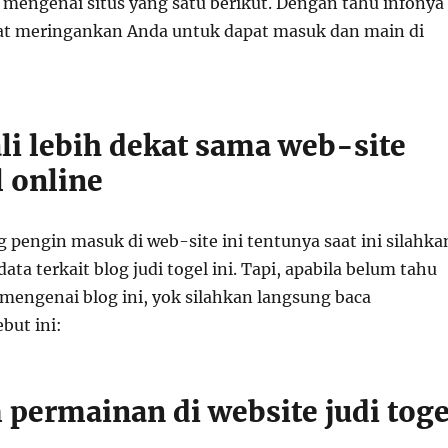
a mengenai situs yang satu berikut. Dengan tahu infonya
pat meringankan Anda untuk dapat masuk dan main di
i lebih dekat sama web-site
l online
 pengin masuk di web-site ini tentunya saat ini silahka
ata terkait blog judi togel ini. Tapi, apabila belum tahu
 mengenai blog ini, yok silahkan langsung baca
ebut ini:
 permainan di website judi toge