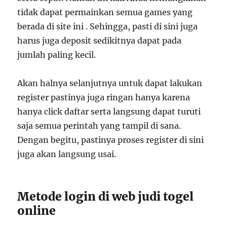
tidak dapat permainkan semua games yang
berada di site ini . Sehingga, pasti di sini juga
harus juga deposit sedikitnya dapat pada
jumlah paling kecil.
Akan halnya selanjutnya untuk dapat lakukan
register pastinya juga ringan hanya karena
hanya click daftar serta langsung dapat turuti
saja semua perintah yang tampil di sana.
Dengan begitu, pastinya proses register di sini
juga akan langsung usai.
Metode login di web judi togel
online