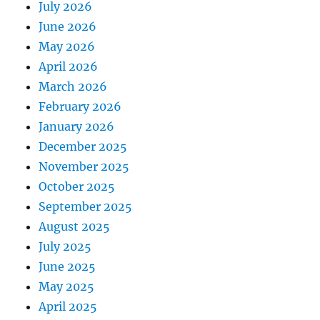
July 2026
n
June 2026
May 2026
April 2026
March 2026
February 2026
January 2026
December 2025
November 2025
October 2025
September 2025
August 2025
July 2025
June 2025
May 2025
April 2025