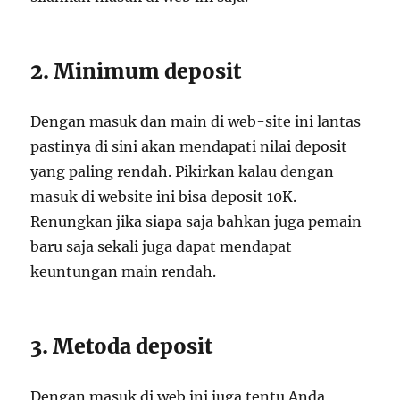
2. Minimum deposit
Dengan masuk dan main di web-site ini lantas
pastinya di sini akan mendapati nilai deposit
yang paling rendah. Pikirkan kalau dengan
masuk di website ini bisa deposit 10K.
Renungkan jika siapa saja bahkan juga pemain
baru saja sekali juga dapat mendapat
keuntungan main rendah.
3. Metoda deposit
Dengan masuk di web ini juga tentu Anda