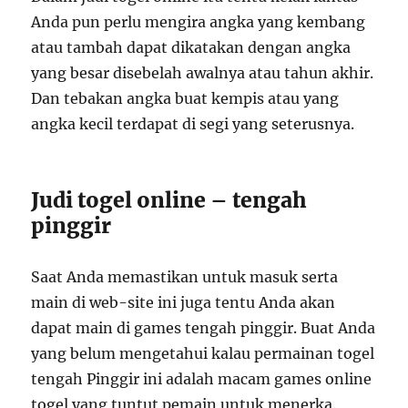
Anda pun perlu mengira angka yang kembang
atau tambah dapat dikatakan dengan angka
yang besar disebelah awalnya atau tahun akhir.
Dan tebakan angka buat kempis atau yang
angka kecil terdapat di segi yang seterusnya.
Judi togel online – tengah
pinggir
Saat Anda memastikan untuk masuk serta
main di web-site ini juga tentu Anda akan
dapat main di games tengah pinggir. Buat Anda
yang belum mengetahui kalau permainan togel
tengah Pinggir ini adalah macam games online
togel yang tuntut pemain untuk menerka.