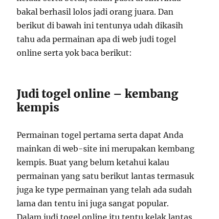
bakal berhasil lolos jadi orang juara. Dan
berikut di bawah ini tentunya udah dikasih
tahu ada permainan apa di web judi togel
online serta yok baca berikut:
Judi togel online – kembang
kempis
Permainan togel pertama serta dapat Anda
mainkan di web-site ini merupakan kembang
kempis. Buat yang belum ketahui kalau
permainan yang satu berikut lantas termasuk
juga ke type permainan yang telah ada sudah
lama dan tentu ini juga sangat popular.
Dalam judi togel online itu tentu kelak lantas