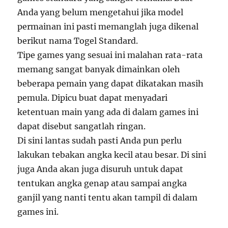
Anda yang belum mengetahui jika model
permainan ini pasti memanglah juga dikenal
berikut nama Togel Standard.
Tipe games yang sesuai ini malahan rata-rata
memang sangat banyak dimainkan oleh
beberapa pemain yang dapat dikatakan masih
pemula. Dipicu buat dapat menyadari
ketentuan main yang ada di dalam games ini
dapat disebut sangatlah ringan.
Di sini lantas sudah pasti Anda pun perlu
lakukan tebakan angka kecil atau besar. Di sini
juga Anda akan juga disuruh untuk dapat
tentukan angka genap atau sampai angka
ganjil yang nanti tentu akan tampil di dalam
games ini.