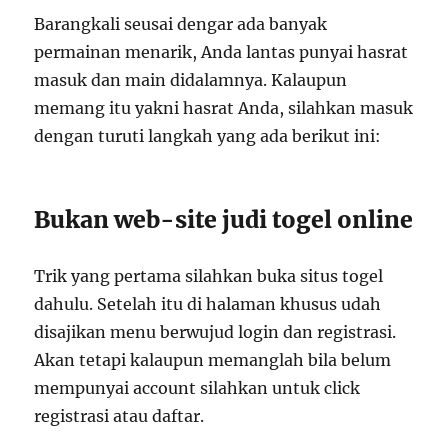
Barangkali seusai dengar ada banyak
permainan menarik, Anda lantas punyai hasrat
masuk dan main didalamnya. Kalaupun
memang itu yakni hasrat Anda, silahkan masuk
dengan turuti langkah yang ada berikut ini:
Bukan web-site judi togel online
Trik yang pertama silahkan buka situs togel
dahulu. Setelah itu di halaman khusus udah
disajikan menu berwujud login dan registrasi.
Akan tetapi kalaupun memanglah bila belum
mempunyai account silahkan untuk click
registrasi atau daftar.