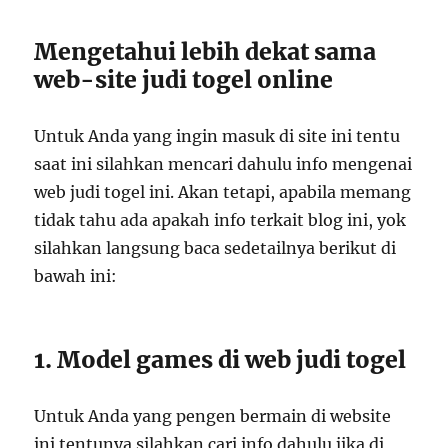
Mengetahui lebih dekat sama
web-site judi togel online
Untuk Anda yang ingin masuk di site ini tentu
saat ini silahkan mencari dahulu info mengenai
web judi togel ini. Akan tetapi, apabila memang
tidak tahu ada apakah info terkait blog ini, yok
silahkan langsung baca sedetailnya berikut di
bawah ini:
1. Model games di web judi togel
Untuk Anda yang pengen bermain di website
ini tentunya silahkan cari info dahulu jika di