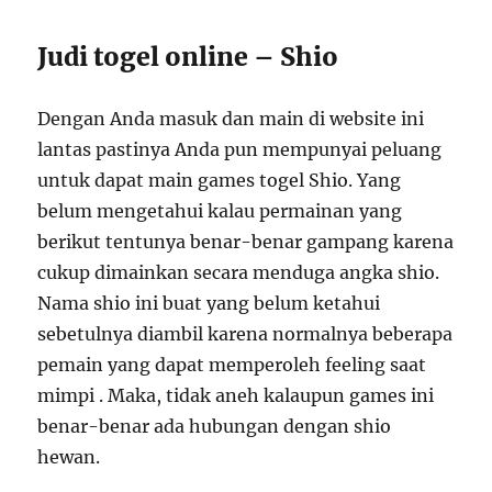
Judi togel online – Shio
Dengan Anda masuk dan main di website ini
lantas pastinya Anda pun mempunyai peluang
untuk dapat main games togel Shio. Yang
belum mengetahui kalau permainan yang
berikut tentunya benar-benar gampang karena
cukup dimainkan secara menduga angka shio.
Nama shio ini buat yang belum ketahui
sebetulnya diambil karena normalnya beberapa
pemain yang dapat memperoleh feeling saat
mimpi . Maka, tidak aneh kalaupun games ini
benar-benar ada hubungan dengan shio
hewan.