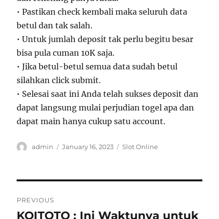
• Pastikan check kembali maka seluruh data
betul dan tak salah.
• Untuk jumlah deposit tak perlu begitu besar
bisa pula cuman 10K saja.
• Jika betul-betul semua data sudah betul
silahkan click submit.
• Selesai saat ini Anda telah sukses deposit dan
dapat langsung mulai perjudian togel apa dan
dapat main hanya cukup satu account.
A
P
C
admin
January 16, 2023
Slot Online
u
o
a
t
s
t
h
t
e
o
e
g
P
r
d
o
PREVIOUS
o
r
o
KOITOTO : Ini Waktunya untuk
P
n
i