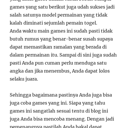
games yang satu berikut juga udah sukses jadi
salah satunya model permainan yang tidak
kalah diminati sejumlah pemain togel.
Anda waktu main games ini sudah pasti tidak
butuh rumus yang benar-benar susah supaya
dapat memastikan ramalan yang berada di
dalam permainan itu. Sampai di sini juga sudah
pasti Anda pun cuman perlu menduga satu
angka dan jika menembus, Anda dapat lolos
selaku juara.
Sehingga bagaimana pastinya Anda juga bisa
juga coba games yang ini. Siapa yang tahu
games ini sangatlah sesuai tentu di blog ini
juga Anda bisa mencoba menang. Dengan jadi
pemenangnya pastilah Anda bakal dapat