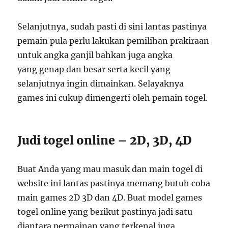
Selanjutnya, sudah pasti di sini lantas pastinya
pemain pula perlu lakukan pemilihan prakiraan
untuk angka ganjil bahkan juga angka
yang genap dan besar serta kecil yang
selanjutnya ingin dimainkan. Selayaknya
games ini cukup dimengerti oleh pemain togel.
Judi togel online – 2D, 3D, 4D
Buat Anda yang mau masuk dan main togel di
website ini lantas pastinya memang butuh coba
main games 2D 3D dan 4D. Buat model games
togel online yang berikut pastinya jadi satu
diantara permainan yang terkenal juga