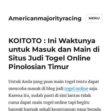
Americanmajorityracing
MENU
KOITOTO : Ini Waktunya
untuk Masuk dan Main di
Situs Judi Togel Online
Pinolosian Timur
Untuk Anda yang puas main togel tentu dapat
mencoba masuk di blog judi
togel online
saja.
Karena itu, sudah pasti di sini lantas tidak
cuma dapat main togel online tapi begitu
banyak banyak sekali keuntungan yang berada