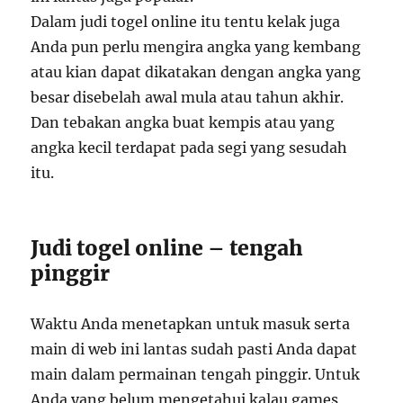
Dalam judi togel online itu tentu kelak juga
Anda pun perlu mengira angka yang kembang
atau kian dapat dikatakan dengan angka yang
besar disebelah awal mula atau tahun akhir.
Dan tebakan angka buat kempis atau yang
angka kecil terdapat pada segi yang sesudah
itu.
Judi togel online – tengah
pinggir
Waktu Anda menetapkan untuk masuk serta
main di web ini lantas sudah pasti Anda dapat
main dalam permainan tengah pinggir. Untuk
Anda yang belum mengetahui kalau games