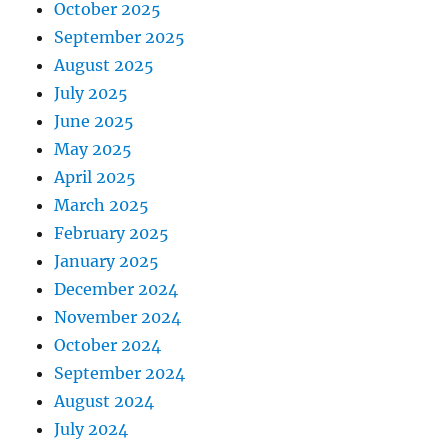
October 2025
September 2025
August 2025
July 2025
June 2025
May 2025
April 2025
March 2025
February 2025
January 2025
December 2024
November 2024
October 2024
September 2024
August 2024
July 2024