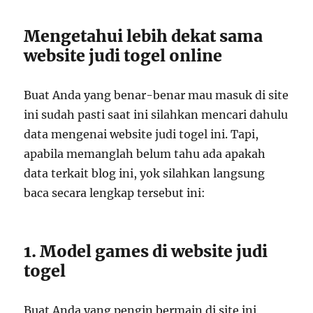
Mengetahui lebih dekat sama
website judi togel online
Buat Anda yang benar-benar mau masuk di site
ini sudah pasti saat ini silahkan mencari dahulu
data mengenai website judi togel ini. Tapi,
apabila memanglah belum tahu ada apakah
data terkait blog ini, yok silahkan langsung
baca secara lengkap tersebut ini:
1. Model games di website judi
togel
Buat Anda yang pengin bermain di site ini