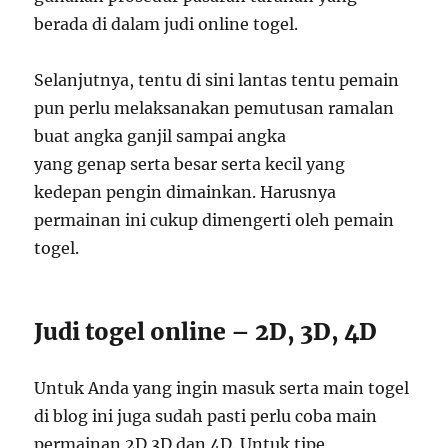
berada di dalam judi online togel.
Selanjutnya, tentu di sini lantas tentu pemain
pun perlu melaksanakan pemutusan ramalan
buat angka ganjil sampai angka
yang genap serta besar serta kecil yang
kedepan pengin dimainkan. Harusnya
permainan ini cukup dimengerti oleh pemain
togel.
Judi togel online – 2D, 3D, 4D
Untuk Anda yang ingin masuk serta main togel
di blog ini juga sudah pasti perlu coba main
permainan 2D 3D dan 4D. Untuk tipe