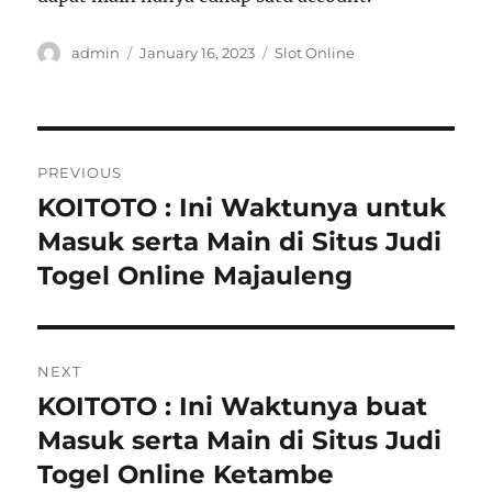
A
P
C
admin
January 16, 2023
Slot Online
u
o
a
t
s
t
h
t
e
o
e
g
P
r
d
o
PREVIOUS
o
r
o
KOITOTO : Ini Waktunya untuk
P
n
i
r
Masuk serta Main di Situs Judi
e
s
s
e
Togel Online Majauleng
t
v
i
n
o
NEXT
a
u
KOITOTO : Ini Waktunya buat
N
s
v
e
Masuk serta Main di Situs Judi
p
x
i
Togel Online Ketambe
o