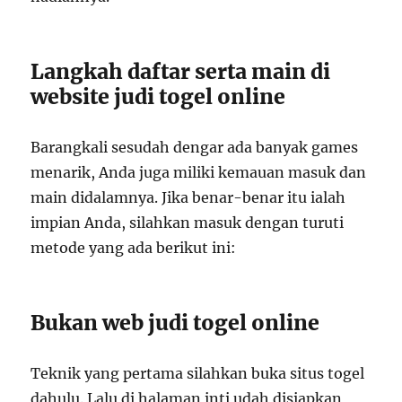
Langkah daftar serta main di
website judi togel online
Barangkali sesudah dengar ada banyak games
menarik, Anda juga miliki kemauan masuk dan
main didalamnya. Jika benar-benar itu ialah
impian Anda, silahkan masuk dengan turuti
metode yang ada berikut ini:
Bukan web judi togel online
Teknik yang pertama silahkan buka situs togel
dahulu. Lalu di halaman inti udah disiapkan