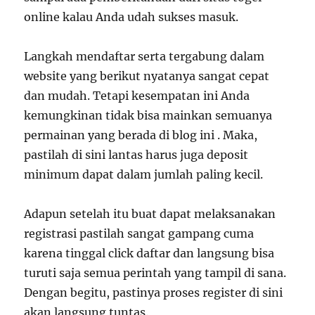
online kalau Anda udah sukses masuk.
Langkah mendaftar serta tergabung dalam
website yang berikut nyatanya sangat cepat
dan mudah. Tetapi kesempatan ini Anda
kemungkinan tidak bisa mainkan semuanya
permainan yang berada di blog ini . Maka,
pastilah di sini lantas harus juga deposit
minimum dapat dalam jumlah paling kecil.
Adapun setelah itu buat dapat melaksanakan
registrasi pastilah sangat gampang cuma
karena tinggal click daftar dan langsung bisa
turuti saja semua perintah yang tampil di sana.
Dengan begitu, pastinya proses register di sini
akan langsung tuntas.