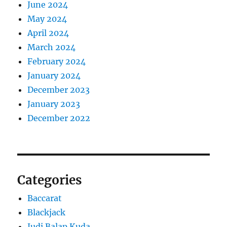
June 2024
May 2024
April 2024
March 2024
February 2024
January 2024
December 2023
January 2023
December 2022
Categories
Baccarat
Blackjack
Judi Balap Kuda