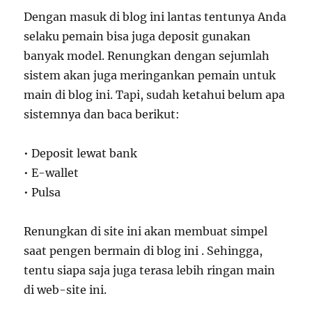
Dengan masuk di blog ini lantas tentunya Anda
selaku pemain bisa juga deposit gunakan
banyak model. Renungkan dengan sejumlah
sistem akan juga meringankan pemain untuk
main di blog ini. Tapi, sudah ketahui belum apa
sistemnya dan baca berikut:
• Deposit lewat bank
• E-wallet
• Pulsa
Renungkan di site ini akan membuat simpel
saat pengen bermain di blog ini . Sehingga,
tentu siapa saja juga terasa lebih ringan main
di web-site ini.