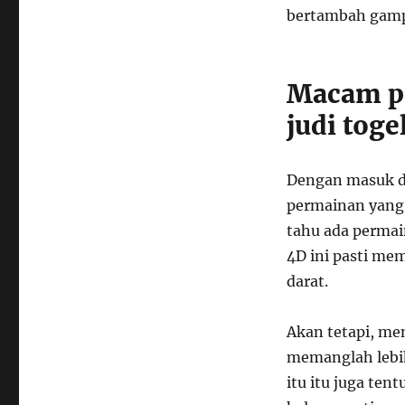
bertambah gam
Macam pe
judi toge
Dengan masuk da
permainan yang 
tahu ada permain
4D ini pasti me
darat.
Akan tetapi, me
memanglah lebih
itu itu juga ten