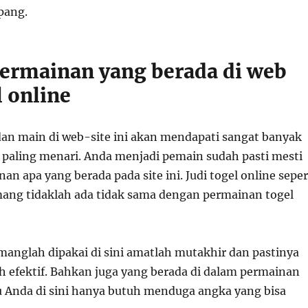
pang.
rmainan yang berada di web
l online
n main di web-site ini akan mendapati sangat banyak
paling menari. Anda menjadi pemain sudah pasti mesti
an apa yang berada pada site ini. Judi togel online seper
mang tidaklah ada tidak sama dengan permainan togel
manglah dipakai di sini amatlah mutakhir dan pastinya
 efektif. Bahkan juga yang berada di dalam permainan
tu Anda di sini hanya butuh menduga angka yang bisa