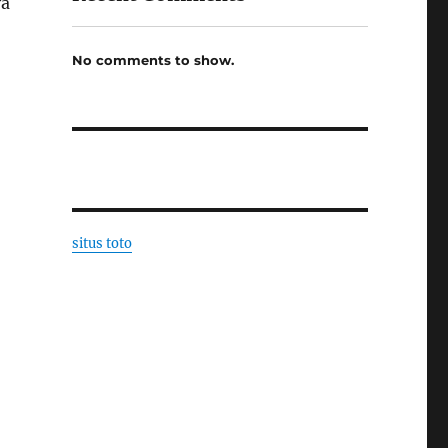
ya
No comments to show.
situs toto