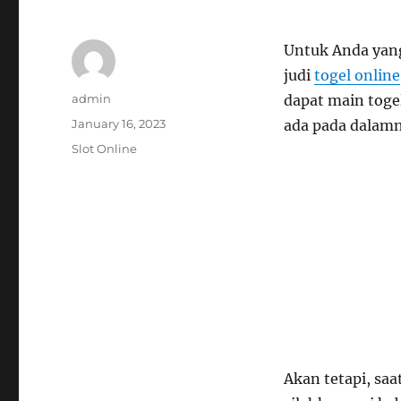
Untuk Anda yang
judi
togel online
Author
admin
dapat main toge
Posted
January 16, 2023
ada pada dalamn
on
Categories
Slot Online
Akan tetapi, saa