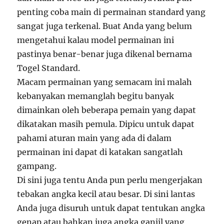
penting coba main di permainan standard yang
sangat juga terkenal. Buat Anda yang belum
mengetahui kalau model permainan ini
pastinya benar-benar juga dikenal bernama
Togel Standard.
Macam permainan yang semacam ini malah
kebanyakan memanglah begitu banyak
dimainkan oleh beberapa pemain yang dapat
dikatakan masih pemula. Dipicu untuk dapat
pahami aturan main yang ada di dalam
permainan ini dapat di katakan sangatlah
gampang.
Di sini juga tentu Anda pun perlu mengerjakan
tebakan angka kecil atau besar. Di sini lantas
Anda juga disuruh untuk dapat tentukan angka
genap atau bahkan juga angka ganjil yang