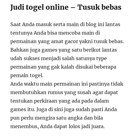
Judi togel online – Tusuk bebas
Saat Anda masuk serta main di blog ini lantas
tentunya Anda bisa mencoba main di
permainan yang amat gacor yakni tusuk bebas.
Bahkan juga games yang satu berikut lantas
udah sukses menjadi salah satunya type
permainan yang gak kalah disukai beberapa
pemain togel.
Anda waktu main permainan ini pastinya tidak
membutuhkan rumus yang susah agar dapat
tentukan perkiraan yang ada pada dalam
games itu. Juga di sini juga sudah pasti Anda
pun perlu mengira satu angka dan bila
menembus, Anda dapat lolos jadi juara.