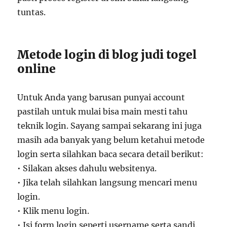
tuntas.
Metode login di blog judi togel
online
Untuk Anda yang barusan punyai account
pastilah untuk mulai bisa main mesti tahu
teknik login. Sayang sampai sekarang ini juga
masih ada banyak yang belum ketahui metode
login serta silahkan baca secara detail berikut:
• Silakan akses dahulu websitenya.
• Jika telah silahkan langsung mencari menu
login.
• Klik menu login.
• Isi form login seperti username serta sandi.