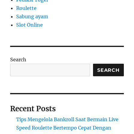
Roulette
Sabung ayam
Slot Online
Search
SEARCH
Recent Posts
Tips Mengelola Bankroll Saat Bermain Live
Speed Roulette Bertempo Cepat Dengan