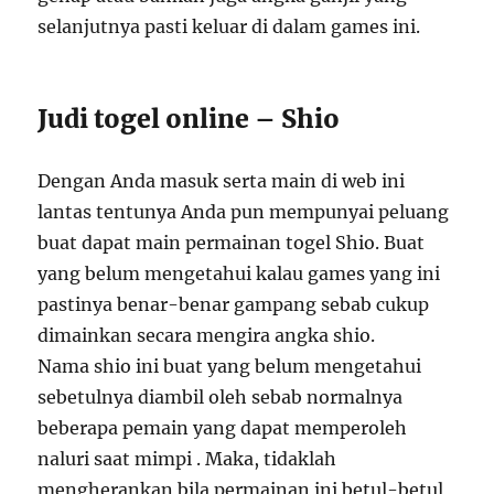
selanjutnya pasti keluar di dalam games ini.
Judi togel online – Shio
Dengan Anda masuk serta main di web ini
lantas tentunya Anda pun mempunyai peluang
buat dapat main permainan togel Shio. Buat
yang belum mengetahui kalau games yang ini
pastinya benar-benar gampang sebab cukup
dimainkan secara mengira angka shio.
Nama shio ini buat yang belum mengetahui
sebetulnya diambil oleh sebab normalnya
beberapa pemain yang dapat memperoleh
naluri saat mimpi . Maka, tidaklah
mengherankan bila permainan ini betul-betul