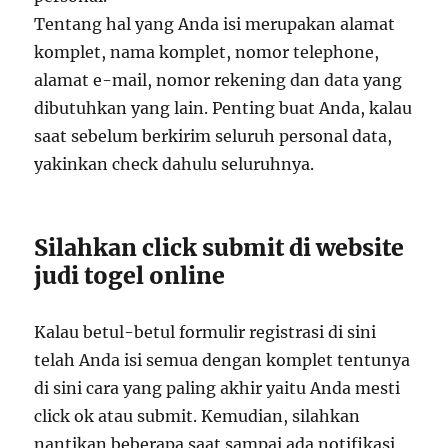
Tentang hal yang Anda isi merupakan alamat
komplet, nama komplet, nomor telephone,
alamat e-mail, nomor rekening dan data yang
dibutuhkan yang lain. Penting buat Anda, kalau
saat sebelum berkirim seluruh personal data,
yakinkan check dahulu seluruhnya.
Silahkan click submit di website
judi togel online
Kalau betul-betul formulir registrasi di sini
telah Anda isi semua dengan komplet tentunya
di sini cara yang paling akhir yaitu Anda mesti
click ok atau submit. Kemudian, silahkan
nantikan beberapa saat sampai ada notifikasi