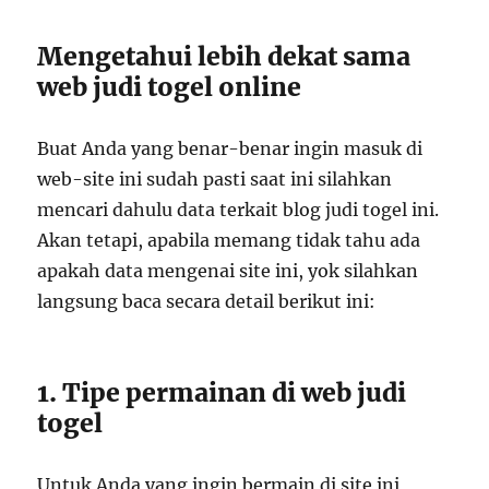
Mengetahui lebih dekat sama
web judi togel online
Buat Anda yang benar-benar ingin masuk di
web-site ini sudah pasti saat ini silahkan
mencari dahulu data terkait blog judi togel ini.
Akan tetapi, apabila memang tidak tahu ada
apakah data mengenai site ini, yok silahkan
langsung baca secara detail berikut ini:
1. Tipe permainan di web judi
togel
Untuk Anda yang ingin bermain di site ini