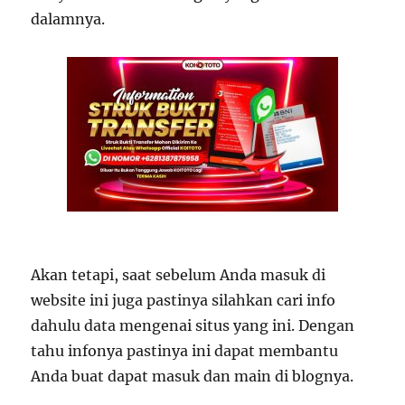
dalamnya.
Akan tetapi, saat sebelum Anda masuk di
website ini juga pastinya silahkan cari info
dahulu data mengenai situs yang ini. Dengan
tahu infonya pastinya ini dapat membantu
Anda buat dapat masuk dan main di blognya.