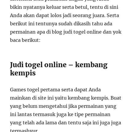
bikin nyatanya keluar serta betul, tentu di sini
Anda akan dapat lolos jadi seorang juara. Serta
berikut ini tentunya sudah dikasih tahu ada
permainan apa di blog judi togel online dan yok
baca berikut:
Judi togel online – kembang
kempis
Games togel pertama serta dapat Anda
mainkan di site ini yaitu kembang kempis. Buat
yang belum mengetahui jika permainan yang
ini lantas termasuk juga ke tipe permainan
yang telah ada lama dan tentu saja ini juga juga
termashyur.