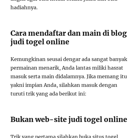
hadiahnya.
Cara mendaftar dan main di blog
judi togel online
Kemungkinan seusai dengar ada sangat banyak
permainan menarik, Anda lantas miliki hasrat
masuk serta main didalamnya. Jika memang itu
yakni impian Anda, silahkan masuk dengan
turuti trik yang ada berikut ini:
Bukan web-site judi togel online
Trik yang pertama silahkan buka situs togel