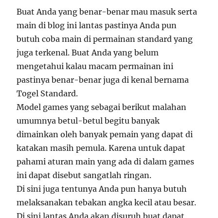
Buat Anda yang benar-benar mau masuk serta
main di blog ini lantas pastinya Anda pun
butuh coba main di permainan standard yang
juga terkenal. Buat Anda yang belum
mengetahui kalau macam permainan ini
pastinya benar-benar juga di kenal bernama
Togel Standard.
Model games yang sebagai berikut malahan
umumnya betul-betul begitu banyak
dimainkan oleh banyak pemain yang dapat di
katakan masih pemula. Karena untuk dapat
pahami aturan main yang ada di dalam games
ini dapat disebut sangatlah ringan.
Di sini juga tentunya Anda pun hanya butuh
melaksanakan tebakan angka kecil atau besar.
Di sini lantas Anda akan disuruh buat dapat