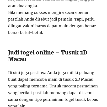
atau dua angka.
Bila memang sukses mengira secara benar
pastilah Anda disebut jadi pemain. Tapi, perlu
diingat yakini harus dapat main dengan benar-
benar betul-betul.
Judi togel online – Tusuk 2D
Macau
Di sini juga pastinya Anda juga miliki peluang
buat dapat mencoba main di tusuk 2D Macau
yang paling ternama. Untuk macam permainan
yang berikut pastilah memang dapat di sebut
sama dengan tipe permainan togel tusuk bebas
yang lain.