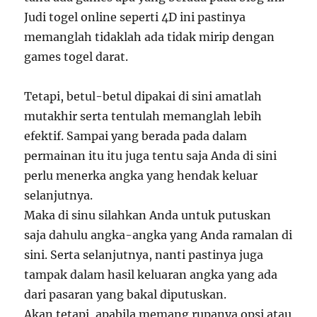
Judi togel online seperti 4D ini pastinya
memanglah tidaklah ada tidak mirip dengan
games togel darat.
Tetapi, betul-betul dipakai di sini amatlah
mutakhir serta tentulah memanglah lebih
efektif. Sampai yang berada pada dalam
permainan itu itu juga tentu saja Anda di sini
perlu menerka angka yang hendak keluar
selanjutnya.
Maka di sinu silahkan Anda untuk putuskan
saja dahulu angka-angka yang Anda ramalan di
sini. Serta selanjutnya, nanti pastinya juga
tampak dalam hasil keluaran angka yang ada
dari pasaran yang bakal diputuskan.
Akan tetapi, apabila memang rupanya opsi atau