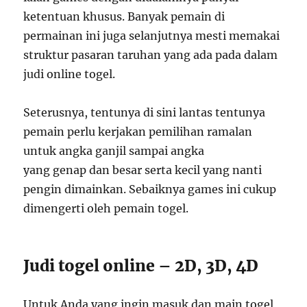
ketentuan khusus. Banyak pemain di
permainan ini juga selanjutnya mesti memakai
struktur pasaran taruhan yang ada pada dalam
judi online togel.
Seterusnya, tentunya di sini lantas tentunya
pemain perlu kerjakan pemilihan ramalan
untuk angka ganjil sampai angka
yang genap dan besar serta kecil yang nanti
pengin dimainkan. Sebaiknya games ini cukup
dimengerti oleh pemain togel.
Judi togel online – 2D, 3D, 4D
Untuk Anda yang ingin masuk dan main togel