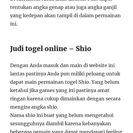
tentukan angka genap atau juga angka ganjil
yang kedepan akan tampil di dalam permainan
ini.
Judi togel online – Shio
Dengan Anda masuk dan main di website ini
lantas pastinya Anda pun miliki peluang untuk
dapat main permainan togel Shio. Yang belum
ketahui jika games yang ini pastinya amat
ringan karena cukup dimainkan dengan secara
mengira angka shio.
Nama shio ini buat yang belum mengetahui
sesungguhnya diambil karena kebanyakan
beberapa pemain yang dapat mendapati feeling