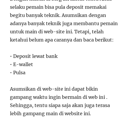
selaku pemain bisa pula deposit memakai
begitu banyak teknik. Asumsikan dengan
adanya banyak teknik juga membantu pemain
untuk main di web-site ini. Tetapi, telah
ketahui belum apa caranya dan baca berikut:
• Deposit lewat bank
• E-wallet
• Pulsa
Asumsikan di web-site ini dapat bikin
gampang waktu ingin bermain di web ini .
Sehingga, tentu siapa saja akan juga terasa
lebih gampang main di website ini.