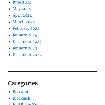
June 2024
May 2024
April 2024
March 2024
February 2024
January 2024
December 2023
January 2023
December 2022
Categories
Baccarat
Blackjack
Judi Balap Kuda