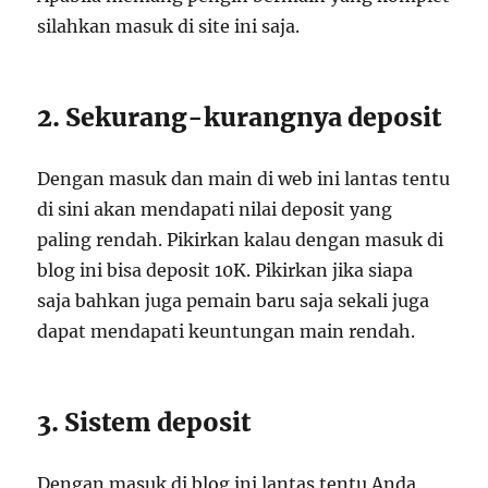
silahkan masuk di site ini saja.
2. Sekurang-kurangnya deposit
Dengan masuk dan main di web ini lantas tentu
di sini akan mendapati nilai deposit yang
paling rendah. Pikirkan kalau dengan masuk di
blog ini bisa deposit 10K. Pikirkan jika siapa
saja bahkan juga pemain baru saja sekali juga
dapat mendapati keuntungan main rendah.
3. Sistem deposit
Dengan masuk di blog ini lantas tentu Anda