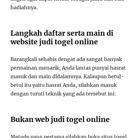
hadiahnya.
Langkah daftar serta main di
website judi togel online
Barangkali sehabis dengar ada sangat banyak
permainan menarik, Anda lantas punyai hasrat
masuk dan main didalamnya. Kalaupun betul-
betul itu yaitu hasrat Anda, silahkan masuk
dengan turuti teknik yang ada tersebut ini:
Bukan web judi togel online
Metode yang pertama silahkan buka situs togel