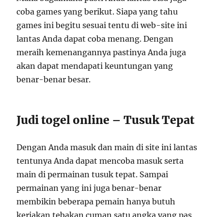
coba games yang berikut. Siapa yang tahu
games ini begitu sesuai tentu di web-site ini
lantas Anda dapat coba menang. Dengan
meraih kemenangannya pastinya Anda juga
akan dapat mendapati keuntungan yang
benar-benar besar.
Judi togel online – Tusuk Tepat
Dengan Anda masuk dan main di site ini lantas
tentunya Anda dapat mencoba masuk serta
main di permainan tusuk tepat. Sampai
permainan yang ini juga benar-benar
membikin beberapa pemain hanya butuh
kerjakan tebakan cuman satu angka yang pas