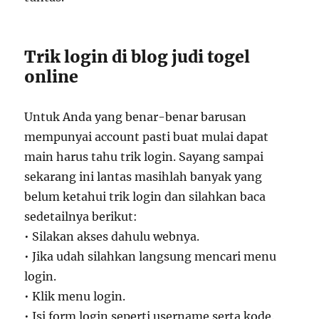
Trik login di blog judi togel
online
Untuk Anda yang benar-benar barusan
mempunyai account pasti buat mulai dapat
main harus tahu trik login. Sayang sampai
sekarang ini lantas masihlah banyak yang
belum ketahui trik login dan silahkan baca
sedetailnya berikut:
• Silakan akses dahulu webnya.
• Jika udah silahkan langsung mencari menu
login.
• Klik menu login.
• Isi form login seperti username serta kode.