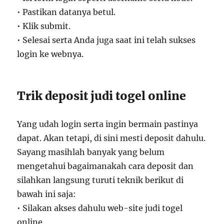
• Pastikan datanya betul.
• Klik submit.
• Selesai serta Anda juga saat ini telah sukses
login ke webnya.
Trik deposit judi togel online
Yang udah login serta ingin bermain pastinya
dapat. Akan tetapi, di sini mesti deposit dahulu.
Sayang masihlah banyak yang belum
mengetahui bagaimanakah cara deposit dan
silahkan langsung turuti teknik berikut di
bawah ini saja:
• Silakan akses dahulu web-site judi togel
online.