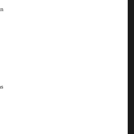
in
as