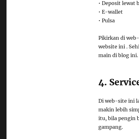
• Deposit lewat 
• E-wallet
• Pulsa
Pikirkan di web-
website ini . Se
main di blog ini.
4. Servic
Di web-site ini 
makin lebih simp
itu, bila pengin
gampang.