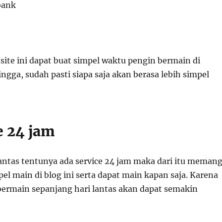
bank
site ini dapat buat simpel waktu pengin bermain di
hingga, sudah pasti siapa saja akan berasa lebih simpel
e 24 jam
lantas tentunya ada service 24 jam maka dari itu meman
el main di blog ini serta dapat main kapan saja. Karena
 bermain sepanjang hari lantas akan dapat semakin