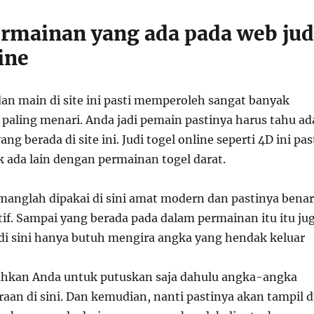
rmainan yang ada pada web jud
ine
n main di site ini pasti memperoleh sangat banyak
paling menari. Anda jadi pemain pastinya harus tahu ad
g berada di site ini. Judi togel online seperti 4D ini pas
k ada lain dengan permainan togel darat.
manglah dipakai di sini amat modern dan pastinya bena
tif. Sampai yang berada pada dalam permainan itu itu ju
 di sini hanya butuh mengira angka yang hendak keluar
lahkan Anda untuk putuskan saja dahulu angka-angka
aan di sini. Dan kemudian, nanti pastinya akan tampil d