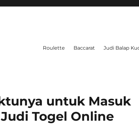
Roulette
Baccarat
Judi Balap Ku
aktunya untuk Masuk
 Judi Togel Online