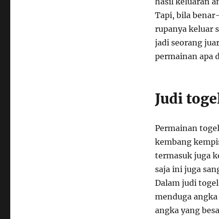
hasil keluaran 
Tapi, bila bena
rupanya keluar se
jadi seorang jua
permainan apa di
Judi tog
Permainan togel
kembang kempis.
termasuk juga k
saja ini juga san
Dalam judi togel
menduga angka 
angka yang besa