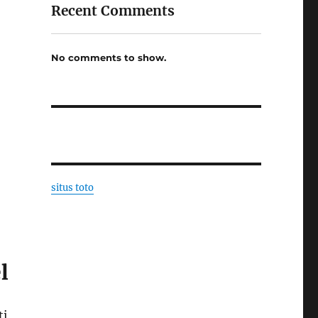
Recent Comments
No comments to show.
situs toto
l
ti