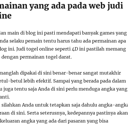
mainan yang ada pada web judi
ine
n main di blog ini pasti mendapati banyak games yang
Anda selaku pemain tentu harus tahu ada permainan apa
log ini. Judi togel online seperti 4D ini pastilah memang
p dengan permainan togel darat.
manglah dipakai di sini benar-benar sangat mutakhir
etul-betul lebih efektif. Sampai yang berada pada dalam
u juga tentu saja Anda di sini perlu menduga angka yang
anti.
u silahkan Anda untuk tetapkan saja dahulu angka-angk
aan di sini. Serta seterusnya, kedepannya pastinya akan
l keluaran angka yang ada dari pasaran yang bisa