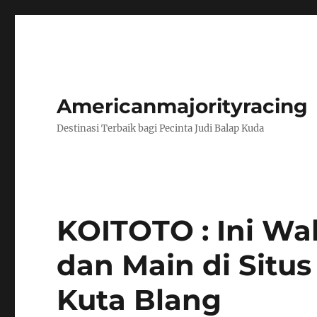
Americanmajorityracing
Destinasi Terbaik bagi Pecinta Judi Balap Kuda
KOITOTO : Ini W
dan Main di Situs
Kuta Blang