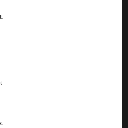
di
t
ka