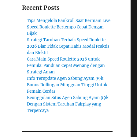
Recent Posts
Tips Mengelola Bankroll Saat Bermain Live
Speed Roulette Bertempo Cepat Dengan
Bijak
Strategi Taruhan Terbaik Speed Roulette
2026 Biar Tidak Cepat Habis Modal Praktis
dan Efektif
Cara Main Speed Roulette 2026 untuk
Pemula: Panduan Cepat Menang dengan
Strategi Aman
Info Terupdate Agen Sabung Ayam 99k
Bonus Rollingan Mingguan Tinggi Untuk
Pemain Cerdas
Keunggulan Situs Agen Sabung Ayam 99k
Dengan Sistem Taruhan Fairplay yang
Terpercaya