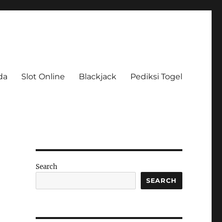
da
Slot Online
Blackjack
Pediksi Togel
Search
SEARCH