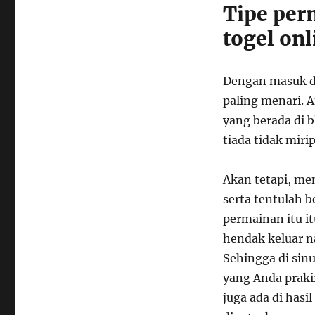
Tipe per
togel onl
Dengan masuk da
paling menari. 
yang berada di b
tiada tidak miri
Akan tetapi, me
serta tentulah b
permainan itu it
hendak keluar n
Sehingga di sin
yang Anda prakir
juga ada di hasi