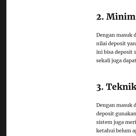
2. Minim
Dengan masuk da
nilai deposit y
ini bisa deposit
sekali juga dap
3. Teknik
Dengan masuk di
deposit gunaka
sistem juga mer
ketahui belum a