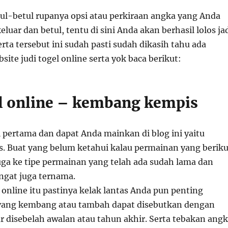
tul-betul rupanya opsi atau perkiraan angka yang Anda
eluar dan betul, tentu di sini Anda akan berhasil lolos ja
erta tersebut ini sudah pasti sudah dikasih tahu ada
site judi togel online serta yok baca berikut:
el online – kembang kempis
 pertama dan dapat Anda mainkan di blog ini yaitu
 Buat yang belum ketahui kalau permainan yang beriku
uga ke tipe permainan yang telah ada sudah lama dan
angat juga ternama.
 online itu pastinya kelak lantas Anda pun penting
yang kembang atau tambah dapat disebutkan dengan
r disebelah awalan atau tahun akhir. Serta tebakan ang