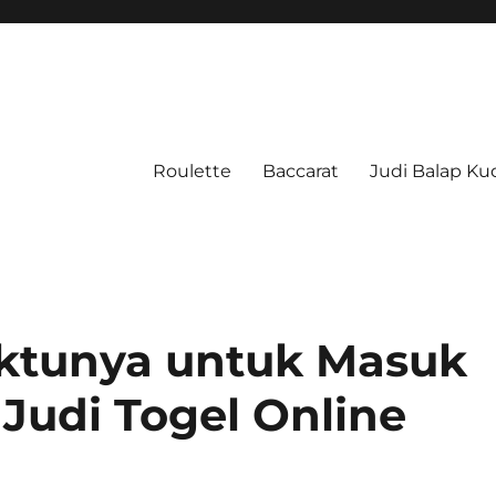
Roulette
Baccarat
Judi Balap Ku
aktunya untuk Masuk
 Judi Togel Online