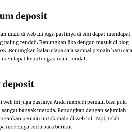
um deposit
n main di web ini juga pastinya di sini dapat mendapat
ang paling rendah. Renungkan jika dengan masuk di blog
 10K. Renungkan kalau siapa saja sampai pemain baru saj
at mendapat keuntungan main rendah.
 deposit
 web ini juga pastinya Anda menjadi pemain bisa pula
n sangat banyak metoda. Renungkan dengan sejumlah
ingankan pemain untuk main di web ini. Tapi, telah
pa modelnya serta baca berikut: