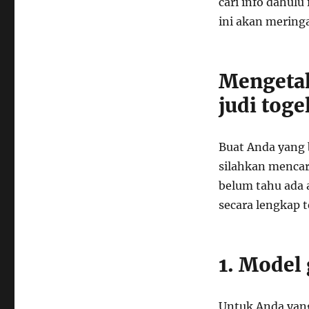
cari info dahulu
ini akan mering
Mengetah
judi toge
Buat Anda yang 
silahkan mencari
belum tahu ada a
secara lengkap t
1. Model 
Untuk Anda yang