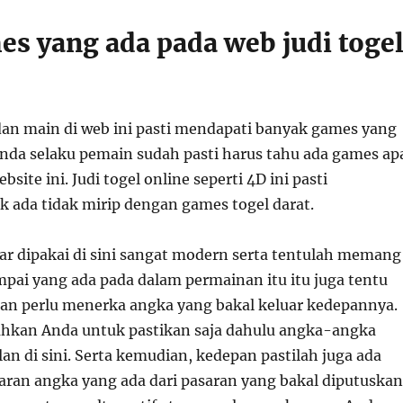
es yang ada pada web judi toge
n main di web ini pasti mendapati banyak games yang
Anda selaku pemain sudah pasti harus tahu ada games ap
site ini. Judi togel online seperti 4D ini pasti
 ada tidak mirip dengan games togel darat.
ar dipakai di sini sangat modern serta tentulah memang
ampai yang ada pada dalam permainan itu itu juga tentu
man perlu menerka angka yang bakal keluar kedepannya.
lahkan Anda untuk pastikan saja dahulu angka-angka
n di sini. Serta kemudian, kedepan pastilah juga ada
uaran angka yang ada dari pasaran yang bakal diputuskan