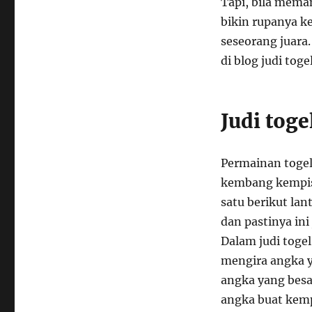
Tapi, bila mema
bikin rupanya ke
seseorang juara.
di blog judi tog
Judi tog
Permainan togel
kembang kempis
satu berikut la
dan pastinya ini
Dalam judi togel
mengira angka 
angka yang besa
angka buat kemp