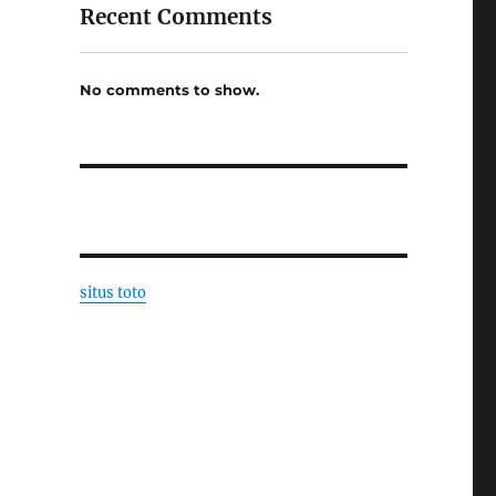
Recent Comments
No comments to show.
situs toto