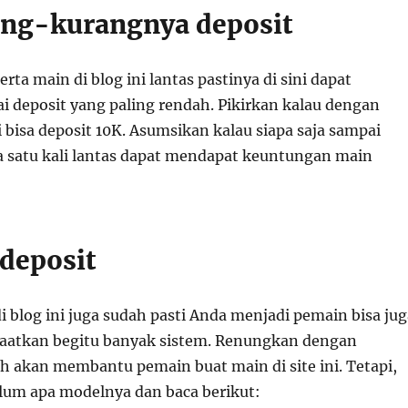
ang-kurangnya deposit
ta main di blog ini lantas pastinya di sini dapat
i deposit yang paling rendah. Pikirkan kalau dengan
 bisa deposit 10K. Asumsikan kalau siapa saja sampai
a satu kali lantas dapat mendapat keuntungan main
 deposit
 blog ini juga sudah pasti Anda menjadi pemain bisa jug
aatkan begitu banyak sistem. Renungkan dengan
h akan membantu pemain buat main di site ini. Tetapi,
elum apa modelnya dan baca berikut: