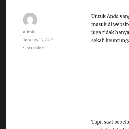
Untuk Anda yang
masuk di websit
Author
admin
juga tidak hany
Posted
January 16, 2023
sekali keuntung
on
Categories
Slot Online
Tapi, saat sebel