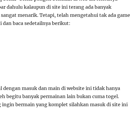
bar dahulu kalaupun di site ini terang ada banyak
sangat menarik. Tetapi, telah mengetahui tak ada game
ni dan baca sedetailnya berikut:
ul dengan masuk dan main di website ini tidak hanya
h begitu banyak permainan lain bukan cuma togel.
ingin bermain yang komplet silahkan masuk di site ini