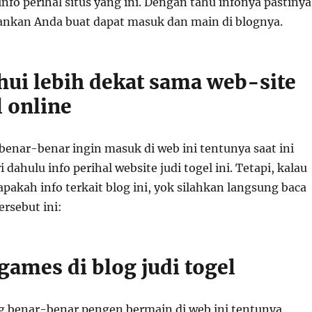
 info perihal situs yang ini. Dengan tahu infonya pastinya
ankan Anda buat dapat masuk dan main di blognya.
ui lebih dekat sama web-site
l online
benar-benar ingin masuk di web ini tentunya saat ini
 dahulu info perihal website judi togel ini. Tetapi, kalau
pakah info terkait blog ini, yok silahkan langsung baca
ersebut ini:
games di blog judi togel
 benar-benar pengen bermain di web ini tentunya