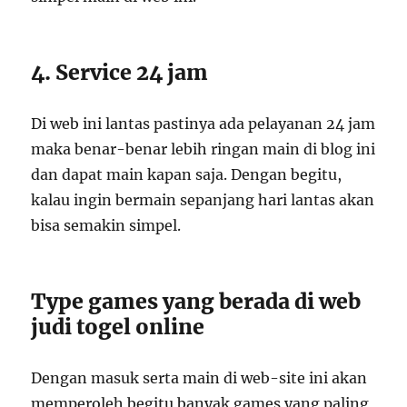
4. Service 24 jam
Di web ini lantas pastinya ada pelayanan 24 jam
maka benar-benar lebih ringan main di blog ini
dan dapat main kapan saja. Dengan begitu,
kalau ingin bermain sepanjang hari lantas akan
bisa semakin simpel.
Type games yang berada di web
judi togel online
Dengan masuk serta main di web-site ini akan
memperoleh begitu banyak games yang paling