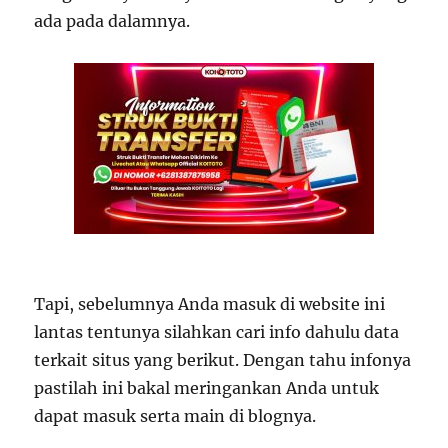
ada pada dalamnya.
Tapi, sebelumnya Anda masuk di website ini
lantas tentunya silahkan cari info dahulu data
terkait situs yang berikut. Dengan tahu infonya
pastilah ini bakal meringankan Anda untuk
dapat masuk serta main di blognya.