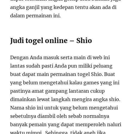
angka ganjil yang kedepan tentu akan ada di
dalam permainan ini.
Judi togel online – Shio
Dengan Anda masuk serta main di web ini
lantas sudah pasti Anda pun miliki peluang
buat dapat main permainan togel Shio. Buat
yang belum mengetahui kalau games yang ini
pastinya amat gampang lantaran cukup
dimainkan lewat langkah mengira angka shio.
Nama shio ini untuk yang belum mengetahui
sebetulnya diambil oleh sebab normalnya
banyak pemain yang dapat memperoleh naluri
waktu mimpi . Sehingga, tidak aneh jika