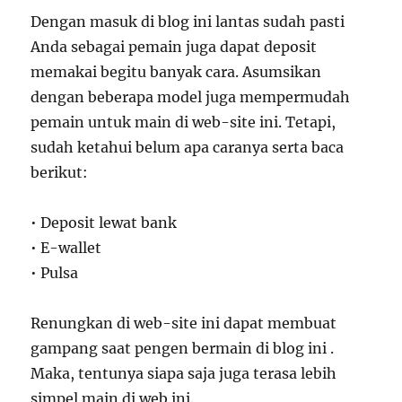
Dengan masuk di blog ini lantas sudah pasti
Anda sebagai pemain juga dapat deposit
memakai begitu banyak cara. Asumsikan
dengan beberapa model juga mempermudah
pemain untuk main di web-site ini. Tetapi,
sudah ketahui belum apa caranya serta baca
berikut:
• Deposit lewat bank
• E-wallet
• Pulsa
Renungkan di web-site ini dapat membuat
gampang saat pengen bermain di blog ini .
Maka, tentunya siapa saja juga terasa lebih
simpel main di web ini.