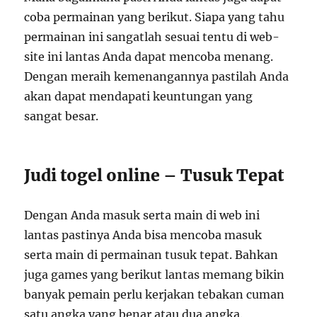
coba permainan yang berikut. Siapa yang tahu
permainan ini sangatlah sesuai tentu di web-
site ini lantas Anda dapat mencoba menang.
Dengan meraih kemenangannya pastilah Anda
akan dapat mendapati keuntungan yang
sangat besar.
Judi togel online – Tusuk Tepat
Dengan Anda masuk serta main di web ini
lantas pastinya Anda bisa mencoba masuk
serta main di permainan tusuk tepat. Bahkan
juga games yang berikut lantas memang bikin
banyak pemain perlu kerjakan tebakan cuman
satu angka yang benar atau dua angka.