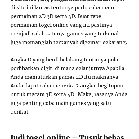
di site ini lantas tentunya perlu coba main
permainan 2D 3D serta 4D. Buat type
permainan togel online yang ini pastinya
menjadi salah satunya games yang terkenal
juga memanglah terbanyak digemari sekarang.
Angka D yang berdi belakang tentunya pula
perlihatkan digit, di mana selanjutnya Apabila
Anda memutuskan games 2D itu maknanya
Anda dapat coba menerka 2 angka, begitupun
untuk macam 3D serta 4D . Maka, rasanya Anda
juga penting coba main games yang satu
berikut.
Judi togel online – Tusuk bebas