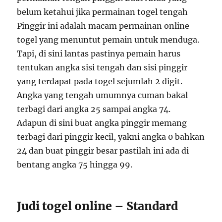
belum ketahui jika permainan togel tengah
Pinggir ini adalah macam permainan online
togel yang menuntut pemain untuk menduga.
Tapi, di sini lantas pastinya pemain harus
tentukan angka sisi tengah dan sisi pinggir
yang terdapat pada togel sejumlah 2 digit.
Angka yang tengah umumnya cuman bakal
terbagi dari angka 25 sampai angka 74.
Adapun di sini buat angka pinggir memang
terbagi dari pinggir kecil, yakni angka 0 bahkan
24 dan buat pinggir besar pastilah ini ada di
bentang angka 75 hingga 99.
Judi togel online – Standard