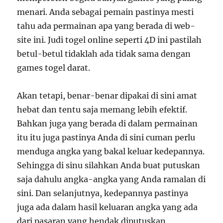
menari. Anda sebagai pemain pastinya mesti
tahu ada permainan apa yang berada di web-
site ini. Judi togel online seperti 4D ini pastilah
betul-betul tidaklah ada tidak sama dengan
games togel darat.
Akan tetapi, benar-benar dipakai di sini amat
hebat dan tentu saja memang lebih efektif.
Bahkan juga yang berada di dalam permainan
itu itu juga pastinya Anda di sini cuman perlu
menduga angka yang bakal keluar kedepannya.
Sehingga di sinu silahkan Anda buat putuskan
saja dahulu angka-angka yang Anda ramalan di
sini. Dan selanjutnya, kedepannya pastinya
juga ada dalam hasil keluaran angka yang ada
dari pasaran yang hendak diputuskan.