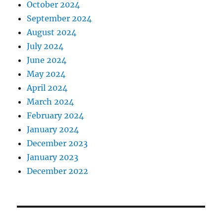
October 2024
September 2024
August 2024
July 2024
June 2024
May 2024
April 2024
March 2024
February 2024
January 2024
December 2023
January 2023
December 2022