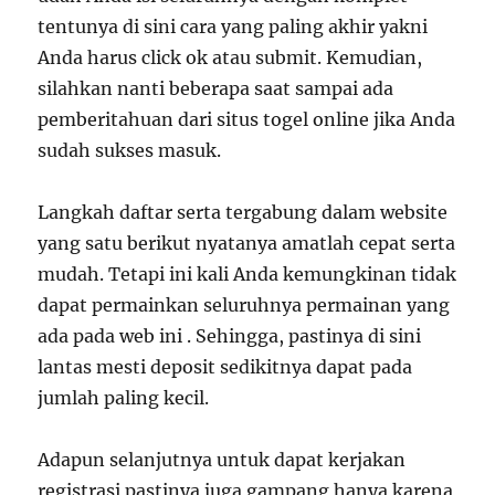
tentunya di sini cara yang paling akhir yakni
Anda harus click ok atau submit. Kemudian,
silahkan nanti beberapa saat sampai ada
pemberitahuan dari situs togel online jika Anda
sudah sukses masuk.
Langkah daftar serta tergabung dalam website
yang satu berikut nyatanya amatlah cepat serta
mudah. Tetapi ini kali Anda kemungkinan tidak
dapat permainkan seluruhnya permainan yang
ada pada web ini . Sehingga, pastinya di sini
lantas mesti deposit sedikitnya dapat pada
jumlah paling kecil.
Adapun selanjutnya untuk dapat kerjakan
registrasi pastinya juga gampang hanya karena