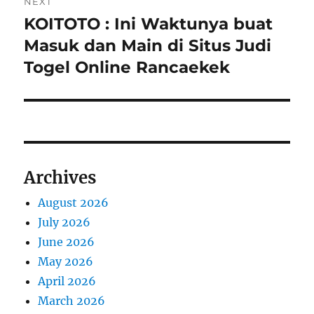
NEXT
a
u
KOITOTO : Ini Waktunya buat
N
s
v
e
Masuk dan Main di Situs Judi
p
x
i
Togel Online Rancaekek
o
t
s
g
p
t
o
a
:
s
t
t
Archives
:
i
August 2026
o
July 2026
n
June 2026
May 2026
April 2026
March 2026