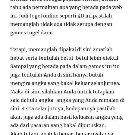
tahu ada permainan apa yang berada pada web
ini. Judi togel online seperti 4D ini pastilah
memanglah tidak ada tidak serupa dengan
games togel darat.
Tetapi, memanglah dipakai di sini amatlah
hebat serta tentulah betul-betul lebih efektif.
Sampai yang berada pada dalam games itu itu
juga tentulah Anda di sini hanya butuh
mengira angka yang bakal keluar selanjutnya.
Maka di sinu silahkan Anda untuk tetapkan
saja dahulu angka-angka yang Anda ramalan di
sini. Serta selanjutnya, kedepannya pastilah
akan juga ada dalam hasil keluaran angka yang
ada dari pasaran yang bakal diputuskan.
Akan tetapi, apabila benar-benar nyatanya