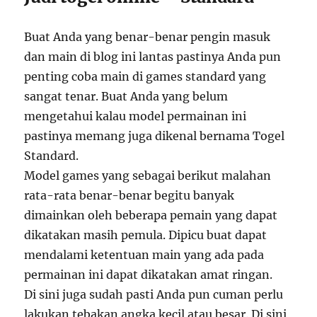
Buat Anda yang benar-benar pengin masuk
dan main di blog ini lantas pastinya Anda pun
penting coba main di games standard yang
sangat tenar. Buat Anda yang belum
mengetahui kalau model permainan ini
pastinya memang juga dikenal bernama Togel
Standard.
Model games yang sebagai berikut malahan
rata-rata benar-benar begitu banyak
dimainkan oleh beberapa pemain yang dapat
dikatakan masih pemula. Dipicu buat dapat
mendalami ketentuan main yang ada pada
permainan ini dapat dikatakan amat ringan.
Di sini juga sudah pasti Anda pun cuman perlu
lakukan tebakan angka kecil atau besar. Di sini