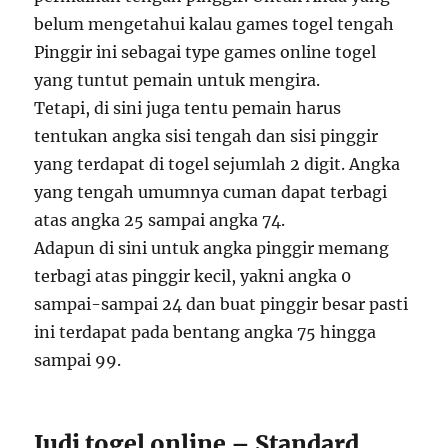
belum mengetahui kalau games togel tengah
Pinggir ini sebagai type games online togel
yang tuntut pemain untuk mengira.
Tetapi, di sini juga tentu pemain harus
tentukan angka sisi tengah dan sisi pinggir
yang terdapat di togel sejumlah 2 digit. Angka
yang tengah umumnya cuman dapat terbagi
atas angka 25 sampai angka 74.
Adapun di sini untuk angka pinggir memang
terbagi atas pinggir kecil, yakni angka 0
sampai-sampai 24 dan buat pinggir besar pasti
ini terdapat pada bentang angka 75 hingga
sampai 99.
Judi togel online – Standard