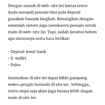
Dengan masuk di web-site ini lantas tentu
Anda menjadi pemain bisa pula deposit
gunakan banyak langkah. Renungkan dengan
sejumlah sistem juga membantu pemain untuk
main di web-site ini. Tapi, sudah ketahui belum
apa sistemnya serta baca berikut:
• Deposit lewat bank
• E-wallet
• Pulsa
Asumsikan di site ini dapat bikin gampang
waktu pengin bermain di site ini . Sehingga,
tentu siapa saja akan juga berasa lebih ringan
main di site ini.