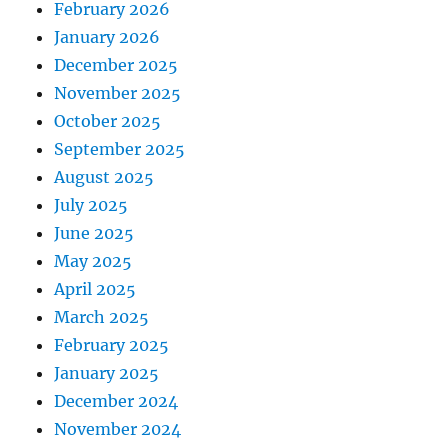
February 2026
January 2026
December 2025
November 2025
October 2025
September 2025
August 2025
July 2025
June 2025
May 2025
April 2025
March 2025
February 2025
January 2025
December 2024
November 2024