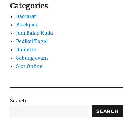
Categories
Baccarat
Blackjack
Judi Balap Kuda
Pediksi Togel
Roulette
Sabung ayam
Slot Online
Search
SEARCH