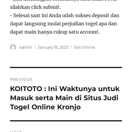
silahkan click submit.
• Selesai saat ini Anda udah sukses deposit dan
dapat langsung mulai perjudian togel apa dan
dapat main hanya cukup satu account.
A
P
C
admin
January 16, 2023
Slot Online
u
o
a
t
s
t
h
t
e
o
e
g
P
r
d
o
PREVIOUS
o
r
o
KOITOTO : Ini Waktunya untuk
P
n
i
r
Masuk serta Main di Situs Judi
e
s
s
e
Togel Online Kronjo
t
v
i
n
o