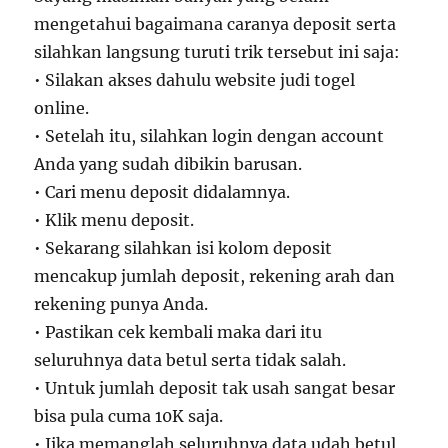
mengetahui bagaimana caranya deposit serta
silahkan langsung turuti trik tersebut ini saja:
• Silakan akses dahulu website judi togel
online.
• Setelah itu, silahkan login dengan account
Anda yang sudah dibikin barusan.
• Cari menu deposit didalamnya.
• Klik menu deposit.
• Sekarang silahkan isi kolom deposit
mencakup jumlah deposit, rekening arah dan
rekening punya Anda.
• Pastikan cek kembali maka dari itu
seluruhnya data betul serta tidak salah.
• Untuk jumlah deposit tak usah sangat besar
bisa pula cuma 10K saja.
• Jika memanglah seluruhnya data udah betul