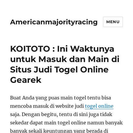
Americanmajorityracing
MENU
KOITOTO : Ini Waktunya
untuk Masuk dan Main di
Situs Judi Togel Online
Gearek
Buat Anda yang puas main togel tentu bisa
mencoba masuk di website judi
togel online
saja. Dengan begitu, tentu di sini juga tidak
sekedar dapat main togel online namun banyak
banyak sekali keuntungan yang berada di