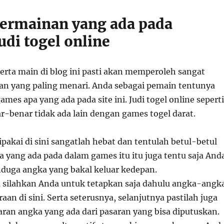
ermainan yang ada pada
udi togel online
rta main di blog ini pasti akan memperoleh sangat
n yang paling menari. Anda sebagai pemain tentunya
ames apa yang ada pada site ini. Judi togel online seperti
ar-benar tidak ada lain dengan games togel darat.
akai di sini sangatlah hebat dan tentulah betul-betul
uga yang ada pada dalam games itu itu juga tentu saja And
enduga angka yang bakal keluar kedepan.
u silahkan Anda untuk tetapkan saja dahulu angka-angk
aan di sini. Serta seterusnya, selanjutnya pastilah juga
uaran angka yang ada dari pasaran yang bisa diputuskan.