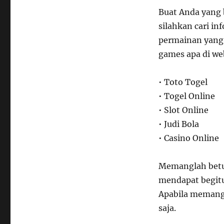
Buat Anda yang 
silahkan cari in
permainan yang 
games apa di web
• Toto Togel
• Togel Online
• Slot Online
• Judi Bola
• Casino Online
Memanglah betu
mendapat begitu
Apabila memang 
saja.