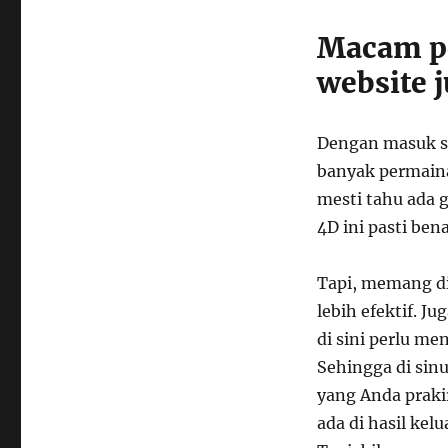
Macam p
website j
Dengan masuk se
banyak permaina
mesti tahu ada g
4D ini pasti ben
Tapi, memang dip
lebih efektif. J
di sini perlu m
Sehingga di sin
yang Anda prakir
ada di hasil kel