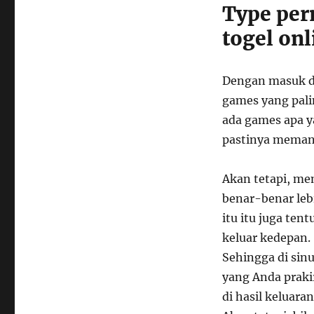
Type per
togel onl
Dengan masuk da
games yang pali
ada games apa ya
pastinya memang
Akan tetapi, mem
benar-benar leb
itu itu juga te
keluar kedepan.
Sehingga di sin
yang Anda prakir
di hasil keluara