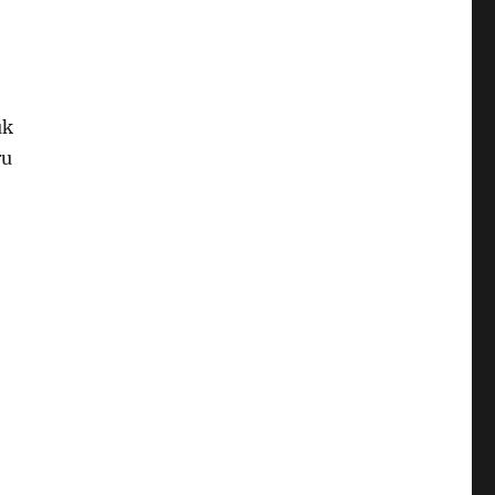
uk
ru