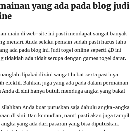
mainan yang ada pada blog judi
ine
n main di web-site ini pasti mendapat sangat banyak
ng menari. Anda selaku pemain sudah pasti harus tahu
ng ada pada blog ini. Judi togel online seperti 4D ini
 tidaklah ada tidak serupa dengan games togel darat.
anglah dipakai di sini sangat hebat serta pastinya
ih efektif. Bahkan juga yang ada pada dalam permainan
ntu Anda di sini hanya butuh menduga angka yang bakal
u silahkan Anda buat putuskan saja dahulu angka-angka
aan di sini. Dan kemudian, nanti pasti akan juga tampil
n angka yang ada dari pasaran yang bisa diputuskan.