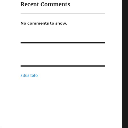
Recent Comments
No comments to show.
situs toto
r