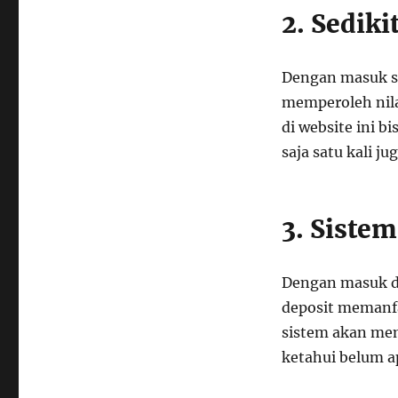
2. Sediki
Dengan masuk ser
memperoleh nila
di website ini b
saja satu kali 
3. Sistem
Dengan masuk di
deposit memanf
sistem akan mem
ketahui belum a