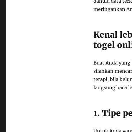
dahulu data terk
meringankan An
Kenal le
togel onl
Buat Anda yang b
silahkan mencari
tetapi, bila bel
langsung baca l
1. Tipe p
Untuk Anda yang 