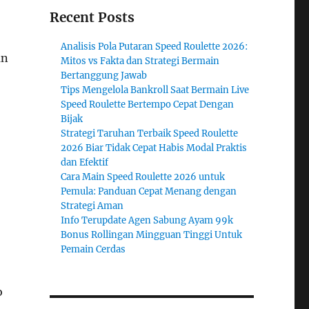
Recent Posts
Analisis Pola Putaran Speed Roulette 2026:
an
Mitos vs Fakta dan Strategi Bermain
Bertanggung Jawab
Tips Mengelola Bankroll Saat Bermain Live
Speed Roulette Bertempo Cepat Dengan
Bijak
Strategi Taruhan Terbaik Speed Roulette
2026 Biar Tidak Cepat Habis Modal Praktis
dan Efektif
Cara Main Speed Roulette 2026 untuk
Pemula: Panduan Cepat Menang dengan
Strategi Aman
Info Terupdate Agen Sabung Ayam 99k
Bonus Rollingan Mingguan Tinggi Untuk
Pemain Cerdas
o