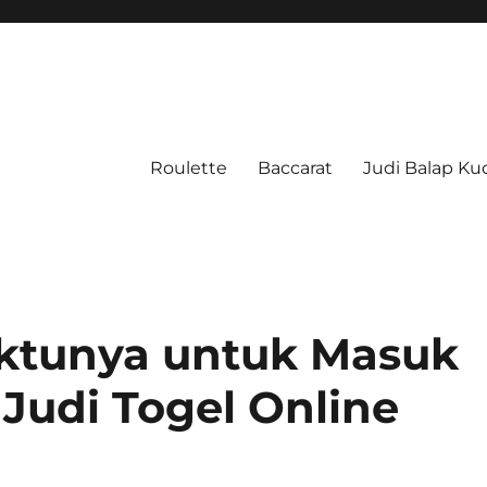
Roulette
Baccarat
Judi Balap Ku
aktunya untuk Masuk
 Judi Togel Online