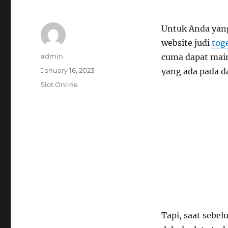
Untuk Anda yang
website judi
toge
Author
admin
cuma dapat main
Posted
January 16, 2023
yang ada pada d
on
Categories
Slot Online
Tapi, saat sebel