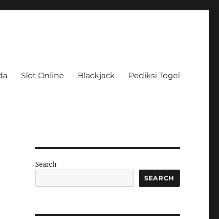
da
Slot Online
Blackjack
Pediksi Togel
Search
SEARCH