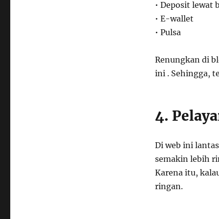
• Deposit lewat 
• E-wallet
• Pulsa
Renungkan di bl
ini . Sehingga, t
4. Pelay
Di web ini lanta
semakin lebih ri
Karena itu, kal
ringan.