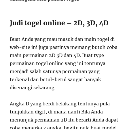
Judi togel online – 2D, 3D, 4D
Buat Anda yang mau masuk dan main togel di
web-site ini juga pastinya memang butuh coba
main permainan 2D 3D dan 4D. Buat type
permainan togel online yang ini tentunya
menjadi salah satunya permainan yang
terkenal dan betul-betul sangat banyak
disenangi sekarang.
Angka D yang berdi belakang tentunya pula
tunjukkan digit, di mana nanti Bila Anda
menunjuk permainan 2D itu berarti Anda dapat
coba menerka 2 angka, begitu pula buat model