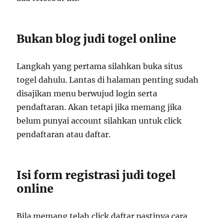
Bukan blog judi togel online
Langkah yang pertama silahkan buka situs
togel dahulu. Lantas di halaman penting sudah
disajikan menu berwujud login serta
pendaftaran. Akan tetapi jika memang jika
belum punyai account silahkan untuk click
pendaftaran atau daftar.
Isi form registrasi judi togel
online
Bila memang telah click daftar pastinya cara