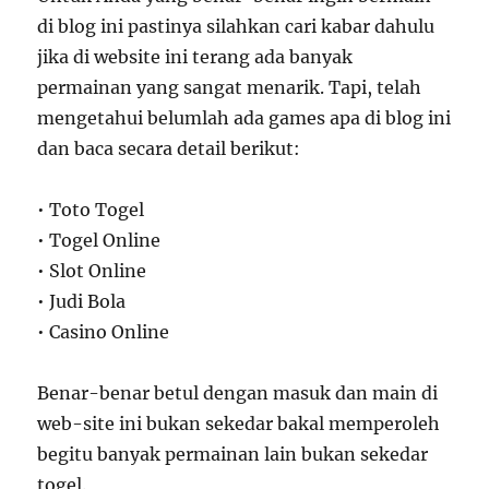
di blog ini pastinya silahkan cari kabar dahulu
jika di website ini terang ada banyak
permainan yang sangat menarik. Tapi, telah
mengetahui belumlah ada games apa di blog ini
dan baca secara detail berikut:
• Toto Togel
• Togel Online
• Slot Online
• Judi Bola
• Casino Online
Benar-benar betul dengan masuk dan main di
web-site ini bukan sekedar bakal memperoleh
begitu banyak permainan lain bukan sekedar
togel.