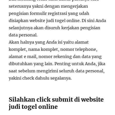
seterusnya yakni dengan mengerjakan
pengisian formulir registrasi yang udah
disiapkan website judi togel online. Di sini Anda
selanjutnya akan disuruh kerjakan pengisian
data personal.
Akan halnya yang Anda isi yaitu alamat
komplet, nama komplet, nomor telephone,
alamat e mail, nomor rekening dan data yang
dibutuhkan yang lain. Penting untuk Anda, jika
saat sebelum mengirimi seluruh data personal,
yakini check dahulu segalanya.
Silahkan click submit di website
judi togel online