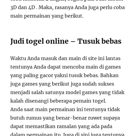
3D dan 4D . Maka, rasanya Anda juga perlu coba
main permainan yang berikut.
Judi togel online – Tusuk bebas
Waktu Anda masuk dan main di site ini lantas
tentunya Anda dapat mencoba main di games
yang paling gacor yakni tusuk bebas. Bahkan
juga games yang berikut juga sudah sukses
menjadi salah satunya model games yang tidak
kalah disenangi beberapa pemain togel.
Anda saat main permainan ini tentunya tidak
butuh rumus yang benar-benar ruwet supaya
dapat memastikan ramalan yang ada pada
dalam permainan itu. Juga di sini juga tentunya