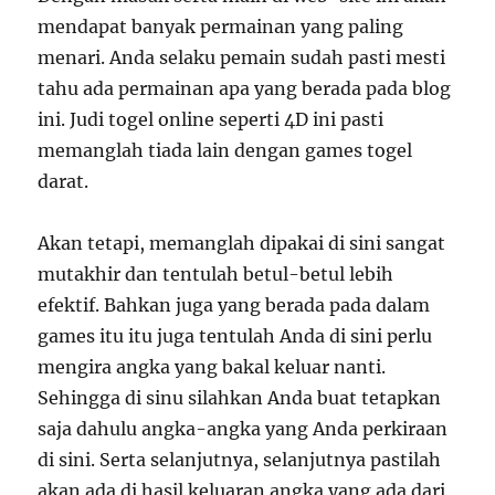
mendapat banyak permainan yang paling
menari. Anda selaku pemain sudah pasti mesti
tahu ada permainan apa yang berada pada blog
ini. Judi togel online seperti 4D ini pasti
memanglah tiada lain dengan games togel
darat.
Akan tetapi, memanglah dipakai di sini sangat
mutakhir dan tentulah betul-betul lebih
efektif. Bahkan juga yang berada pada dalam
games itu itu juga tentulah Anda di sini perlu
mengira angka yang bakal keluar nanti.
Sehingga di sinu silahkan Anda buat tetapkan
saja dahulu angka-angka yang Anda perkiraan
di sini. Serta selanjutnya, selanjutnya pastilah
akan ada di hasil keluaran angka yang ada dari