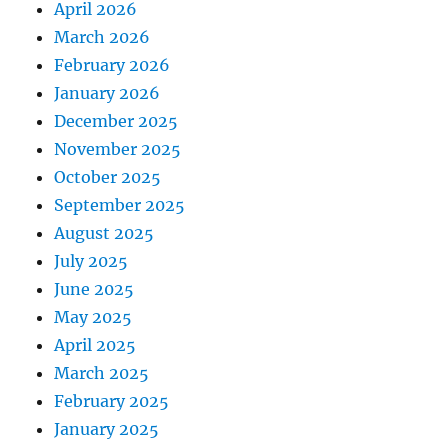
April 2026
March 2026
February 2026
January 2026
December 2025
November 2025
October 2025
September 2025
August 2025
July 2025
June 2025
May 2025
April 2025
March 2025
February 2025
January 2025