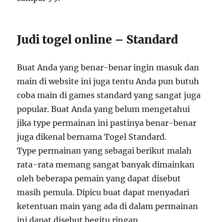
Judi togel online – Standard
Buat Anda yang benar-benar ingin masuk dan
main di website ini juga tentu Anda pun butuh
coba main di games standard yang sangat juga
popular. Buat Anda yang belum mengetahui
jika type permainan ini pastinya benar-benar
juga dikenal bernama Togel Standard.
Type permainan yang sebagai berikut malah
rata-rata memang sangat banyak dimainkan
oleh beberapa pemain yang dapat disebut
masih pemula. Dipicu buat dapat menyadari
ketentuan main yang ada di dalam permainan
ini dapat disebut begitu ringan.