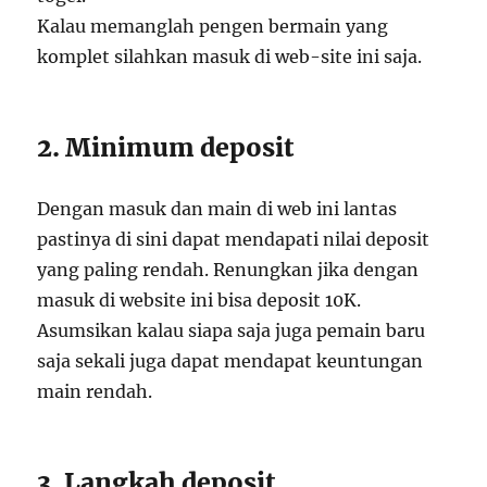
Kalau memanglah pengen bermain yang
komplet silahkan masuk di web-site ini saja.
2. Minimum deposit
Dengan masuk dan main di web ini lantas
pastinya di sini dapat mendapati nilai deposit
yang paling rendah. Renungkan jika dengan
masuk di website ini bisa deposit 10K.
Asumsikan kalau siapa saja juga pemain baru
saja sekali juga dapat mendapat keuntungan
main rendah.
3. Langkah deposit