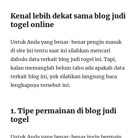
Kenal lebih dekat sama blog judi
togel online
Untuk Anda yang benar-benar pengin masuk
di site ini tentu saat ini silahkan mencari
dahulu data terkait blog judi togel ini. Tapi,
kalau memanglah belum tahu ada apakah data
terkait blog ini, yok silahkan langsung baca
lengkapnya tersebut ini:
1. Tipe permainan di blog judi
togel
Untuk Anda yang benar-benar ingin bermain