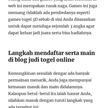
web ini merupakan tusuk naga. Games ini juga
memang tidaklah ada pembedanya seperti
games togel 3D sebab di sini Anda disarankan
untuk dapat menduga sejumlah 3 angka agar
dapat keluar jadi juara serta bisa hadiahnya.
Langkah mendaftar serta main
di blog judi togel online
Kemungkinan sesudah dengar ada banyak
permainan menarik, Anda juga mempunyai
kemauan masuk dan main didalamnya.
Kalaupun betul-betul itu ialah hasrat Anda,
silahkan masuk dengan turuti langkah yang
ada tersebut ini: