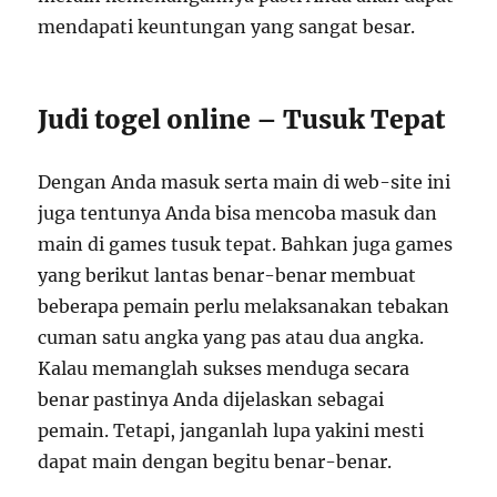
mendapati keuntungan yang sangat besar.
Judi togel online – Tusuk Tepat
Dengan Anda masuk serta main di web-site ini
juga tentunya Anda bisa mencoba masuk dan
main di games tusuk tepat. Bahkan juga games
yang berikut lantas benar-benar membuat
beberapa pemain perlu melaksanakan tebakan
cuman satu angka yang pas atau dua angka.
Kalau memanglah sukses menduga secara
benar pastinya Anda dijelaskan sebagai
pemain. Tetapi, janganlah lupa yakini mesti
dapat main dengan begitu benar-benar.