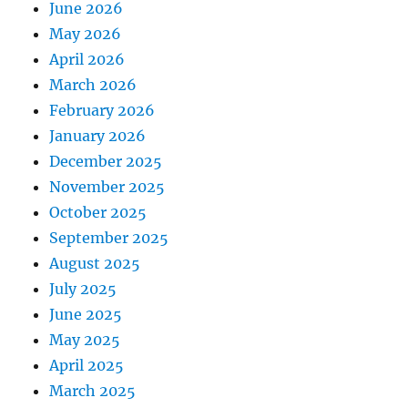
n
June 2026
May 2026
April 2026
March 2026
February 2026
January 2026
December 2025
November 2025
October 2025
September 2025
August 2025
July 2025
June 2025
May 2025
April 2025
March 2025