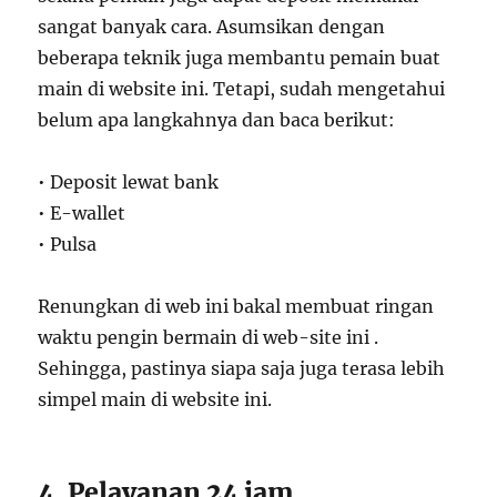
sangat banyak cara. Asumsikan dengan
beberapa teknik juga membantu pemain buat
main di website ini. Tetapi, sudah mengetahui
belum apa langkahnya dan baca berikut:
• Deposit lewat bank
• E-wallet
• Pulsa
Renungkan di web ini bakal membuat ringan
waktu pengin bermain di web-site ini .
Sehingga, pastinya siapa saja juga terasa lebih
simpel main di website ini.
4. Pelayanan 24 jam