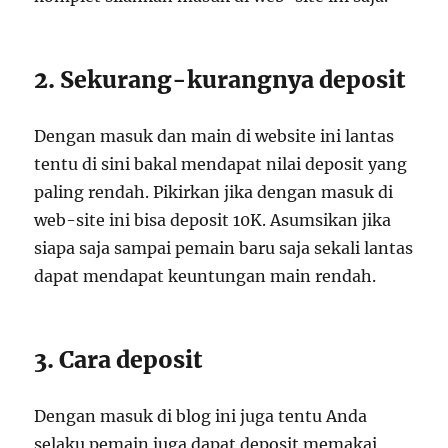
2. Sekurang-kurangnya deposit
Dengan masuk dan main di website ini lantas
tentu di sini bakal mendapat nilai deposit yang
paling rendah. Pikirkan jika dengan masuk di
web-site ini bisa deposit 10K. Asumsikan jika
siapa saja sampai pemain baru saja sekali lantas
dapat mendapat keuntungan main rendah.
3. Cara deposit
Dengan masuk di blog ini juga tentu Anda
selaku pemain juga dapat deposit memakai