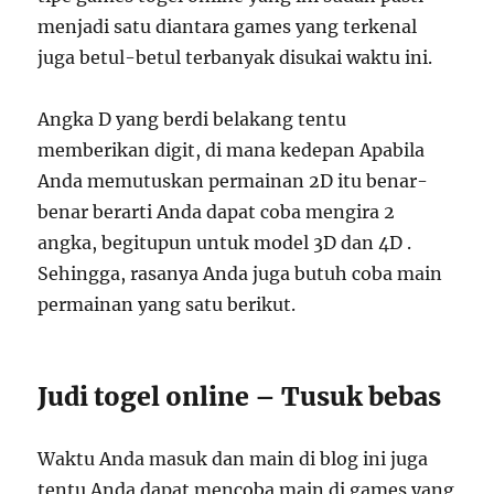
menjadi satu diantara games yang terkenal
juga betul-betul terbanyak disukai waktu ini.
Angka D yang berdi belakang tentu
memberikan digit, di mana kedepan Apabila
Anda memutuskan permainan 2D itu benar-
benar berarti Anda dapat coba mengira 2
angka, begitupun untuk model 3D dan 4D .
Sehingga, rasanya Anda juga butuh coba main
permainan yang satu berikut.
Judi togel online – Tusuk bebas
Waktu Anda masuk dan main di blog ini juga
tentu Anda dapat mencoba main di games yang