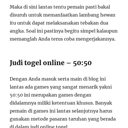
Maka di sini lantas tentu pemain pasti bakal
disuruh untuk memanfaatkan lambang hewan
itu untuk dapat melaksanakan tebakan dua
angka. Soal ini pastinya begitu simpel kalaupun
memanglah Anda terus coba mengerjakannya.
Judi togel online – 50:50
Dengan Anda masuk serta main di blog ini
lantas ada games yang sangat menarik yakni
50:50 ini merupakan games dengan
didalamnya miliki ketentuan khusus. Banyak
pemain di games ini lantas selanjutnya harus
gunakan metode pasaran taruhan yang berada
di dalam judi online togel.