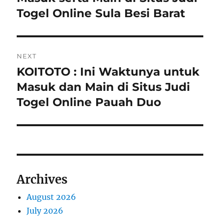
s
e
Togel Online Sula Besi Barat
t
v
i
n
o
NEXT
a
u
KOITOTO : Ini Waktunya untuk
N
s
v
e
Masuk dan Main di Situs Judi
p
x
i
Togel Online Pauah Duo
o
t
s
g
p
t
o
a
:
s
t
t
Archives
:
i
August 2026
o
July 2026