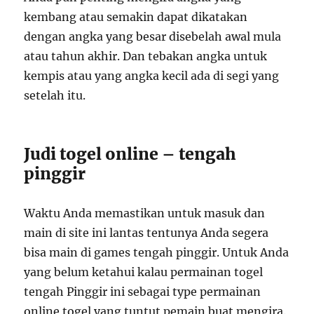
kembang atau semakin dapat dikatakan
dengan angka yang besar disebelah awal mula
atau tahun akhir. Dan tebakan angka untuk
kempis atau yang angka kecil ada di segi yang
setelah itu.
Judi togel online – tengah
pinggir
Waktu Anda memastikan untuk masuk dan
main di site ini lantas tentunya Anda segera
bisa main di games tengah pinggir. Untuk Anda
yang belum ketahui kalau permainan togel
tengah Pinggir ini sebagai type permainan
online togel yang tuntut pemain buat mengira.