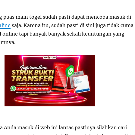
 puas main togel sudah pasti dapat mencoba masuk di
nline
saja. Karena itu, sudah pasti di sini juga tidak cuma
l online tapi banyak banyak sekali keuntungan yang
amnya.
 Anda masuk di web ini lantas pastinya silahkan cari