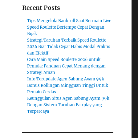
Recent Posts
Tips Mengelola Bankroll Saat Bermain Live
Speed Roulette Bertempo Cepat Dengan
Bijak
Strategi Taruhan Terbaik Speed Roulette
2026 Biar Tidak Cepat Habis Modal Praktis
dan Efektif
Cara Main Speed Roulette 2026 untuk
Pemula: Panduan Cepat Menang dengan
Strategi Aman
Info Terupdate Agen Sabung Ayam 99k
Bonus Rollingan Mingguan Tinggi Untuk
Pemain Cerdas
Keunggulan Situs Agen Sabung Ayam 99k
Dengan Sistem Taruhan Fairplay yang
Terpercaya