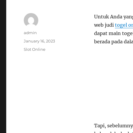
Untuk Anda yang
web judi
togel o
Author
admin
dapat main toge
Posted
January 16, 2023
berada pada dal
on
Categories
Slot Online
Tapi, sebelumnya