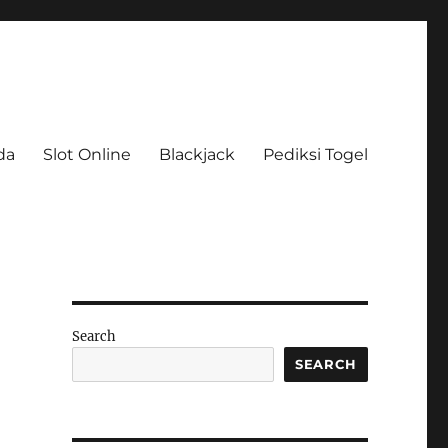
da
Slot Online
Blackjack
Pediksi Togel
Search
SEARCH