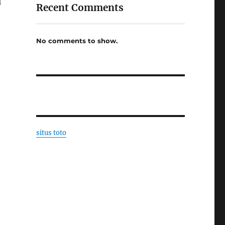
i
Recent Comments
No comments to show.
situs toto