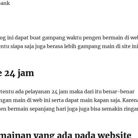
bank
og ini dapat buat gampang waktu pengen bermain di we
entu siapa saja juga berasa lebih gampang main di site ini
e 24 jam
as tentu ada pelayanan 24 jam maka dari itu benar-benar
ngan main di web ini serta dapat main kapan saja. Karen
gen bermain sepanjang hari juga juga bisa semakin ringa
mainan yang ada pada website