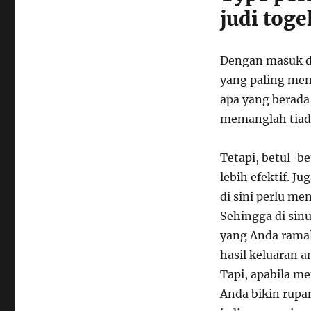
judi toge
Dengan masuk d
yang paling men
apa yang berada d
memanglah tiada
Tetapi, betul-be
lebih efektif. J
di sini perlu me
Sehingga di sin
yang Anda ramala
hasil keluaran a
Tapi, apabila m
Anda bikin rupan