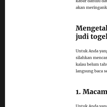
kabar dahulu dat
akan meringanka
Mengetah
judi toge
Untuk Anda yang
silahkan mencari
kalau belum tahu
langsung baca se
1. Macam
Untuk Anda yang