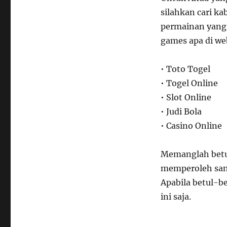
silahkan cari ka
permainan yang 
games apa di web
• Toto Togel
• Togel Online
• Slot Online
• Judi Bola
• Casino Online
Memanglah betul
memperoleh sang
Apabila betul-b
ini saja.