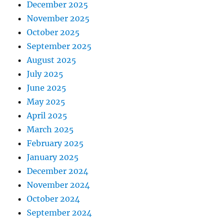
December 2025
November 2025
October 2025
September 2025
August 2025
July 2025
June 2025
May 2025
April 2025
March 2025
February 2025
January 2025
December 2024
November 2024
October 2024
September 2024