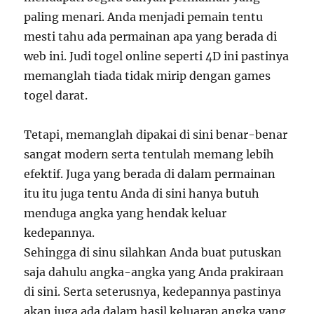
paling menari. Anda menjadi pemain tentu
mesti tahu ada permainan apa yang berada di
web ini. Judi togel online seperti 4D ini pastinya
memanglah tiada tidak mirip dengan games
togel darat.
Tetapi, memanglah dipakai di sini benar-benar
sangat modern serta tentulah memang lebih
efektif. Juga yang berada di dalam permainan
itu itu juga tentu Anda di sini hanya butuh
menduga angka yang hendak keluar
kedepannya.
Sehingga di sinu silahkan Anda buat putuskan
saja dahulu angka-angka yang Anda prakiraan
di sini. Serta seterusnya, kedepannya pastinya
akan juga ada dalam hasil keluaran angka yang