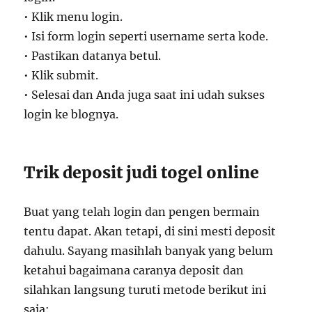
• Klik menu login.
• Isi form login seperti username serta kode.
• Pastikan datanya betul.
• Klik submit.
• Selesai dan Anda juga saat ini udah sukses
login ke blognya.
Trik deposit judi togel online
Buat yang telah login dan pengen bermain
tentu dapat. Akan tetapi, di sini mesti deposit
dahulu. Sayang masihlah banyak yang belum
ketahui bagaimana caranya deposit dan
silahkan langsung turuti metode berikut ini
saja: