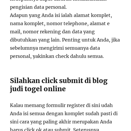
pengisian data personal.
Adapun yang Anda isi ialah alamat komplet,
nama komplet, nomor telephone, alamat e
mail, nomor rekening dan data yang
dibutuhkan yang lain. Penting untuk Anda, jika
sebelumnya mengirimi semuanya data
personal, yakinkan check dahulu semua.
Silahkan click submit di blog
judi togel online
Kalau memang formulir register di sini udah
Anda isi semua dengan komplet sudah pasti di
sini cara yang paling akhir merupakan Anda
harus click ok atau submit. Seterusnya,