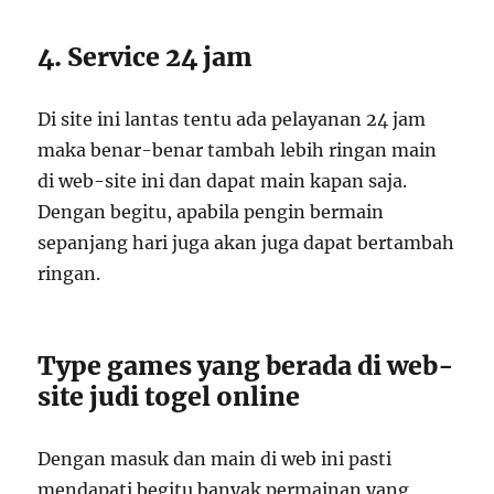
4. Service 24 jam
Di site ini lantas tentu ada pelayanan 24 jam
maka benar-benar tambah lebih ringan main
di web-site ini dan dapat main kapan saja.
Dengan begitu, apabila pengin bermain
sepanjang hari juga akan juga dapat bertambah
ringan.
Type games yang berada di web-
site judi togel online
Dengan masuk dan main di web ini pasti
mendapati begitu banyak permainan yang