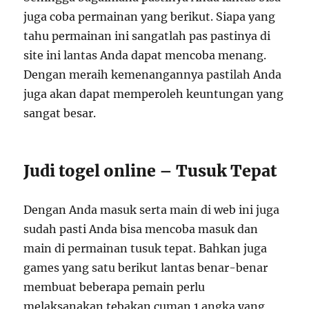
juga coba permainan yang berikut. Siapa yang
tahu permainan ini sangatlah pas pastinya di
site ini lantas Anda dapat mencoba menang.
Dengan meraih kemenangannya pastilah Anda
juga akan dapat memperoleh keuntungan yang
sangat besar.
Judi togel online – Tusuk Tepat
Dengan Anda masuk serta main di web ini juga
sudah pasti Anda bisa mencoba masuk dan
main di permainan tusuk tepat. Bahkan juga
games yang satu berikut lantas benar-benar
membuat beberapa pemain perlu
melaksanakan tebakan cuman 1 angka yang