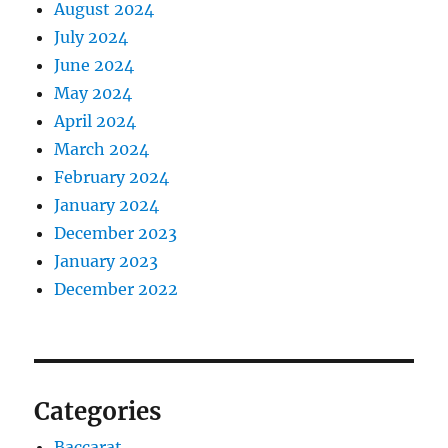
August 2024
July 2024
June 2024
May 2024
April 2024
March 2024
February 2024
January 2024
December 2023
January 2023
December 2022
Categories
Baccarat