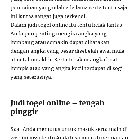
permainan yang udah ada lama serta tentu saja
ini lantas sangat juga terkenal.
Dalam judi togel online itu tentu kelak lantas
Anda pun penting mengira angka yang
kembang atau semakin dapat dikatakan
dengan angka yang besar disebelah awal mula
atau tahun akhir. Serta tebakan angka buat
kempis atau yang angka kecil terdapat di segi
yang seterusnya.
Judi togel online – tengah
pinggir
Saat Anda memutus untuk masuk serta main di
web ini juga tentu Anda bisa main di permainan