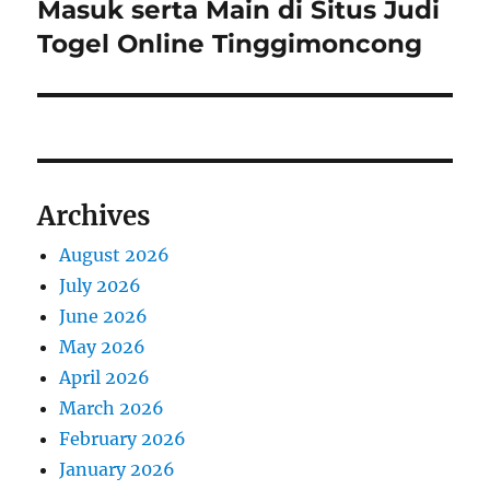
e
Masuk serta Main di Situs Judi
p
x
i
Togel Online Tinggimoncong
o
t
s
g
p
t
o
a
:
s
t
t
Archives
:
i
August 2026
o
July 2026
n
June 2026
May 2026
April 2026
March 2026
February 2026
January 2026