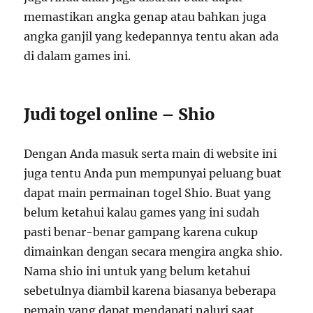
memastikan angka genap atau bahkan juga
angka ganjil yang kedepannya tentu akan ada
di dalam games ini.
Judi togel online – Shio
Dengan Anda masuk serta main di website ini
juga tentu Anda pun mempunyai peluang buat
dapat main permainan togel Shio. Buat yang
belum ketahui kalau games yang ini sudah
pasti benar-benar gampang karena cukup
dimainkan dengan secara mengira angka shio.
Nama shio ini untuk yang belum ketahui
sebetulnya diambil karena biasanya beberapa
pemain yang dapat mendapati naluri saat