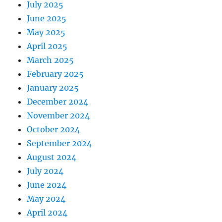
July 2025
June 2025
May 2025
April 2025
March 2025
February 2025
January 2025
December 2024
November 2024
October 2024
September 2024
August 2024
July 2024
June 2024
May 2024
April 2024