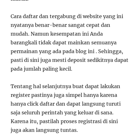
Cara daftar dan tergabung di website yang ini
nyatanya benar-benar sangat cepat dan
mudah. Namun kesempatan ini Anda
barangkali tidak dapat mainkan semuanya
permainan yang ada pada blog ini . Sehingga,
pasti di sini juga mesti deposit sedikitnya dapat
pada jumlah paling kecil.
Tentang hal selanjutnya buat dapat lakukan
register pastinya juga simpel hanya karena
hanya click daftar dan dapat langsung turuti
saja seluruh perintah yang keluar di sana.
Karena itu, pastilah proses registrasi di sini
juga akan langsung tuntas.