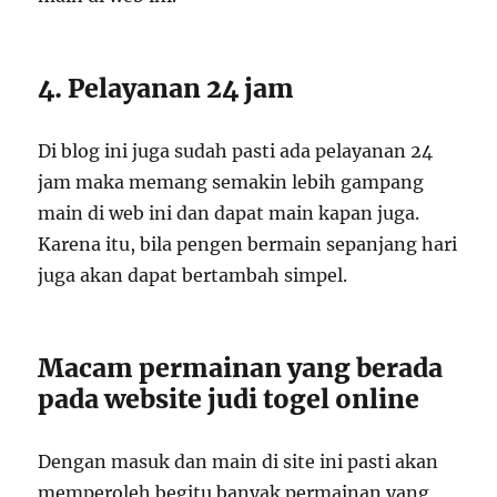
4. Pelayanan 24 jam
Di blog ini juga sudah pasti ada pelayanan 24
jam maka memang semakin lebih gampang
main di web ini dan dapat main kapan juga.
Karena itu, bila pengen bermain sepanjang hari
juga akan dapat bertambah simpel.
Macam permainan yang berada
pada website judi togel online
Dengan masuk dan main di site ini pasti akan
memperoleh begitu banyak permainan yang