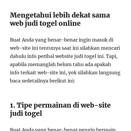
Mengetahui lebih dekat sama
web judi togel online
Buat Anda yang benar-benar ingin masuk di
web-site ini tentunya saat ini silahkan mencari
dahulu info perihal website judi togel ini. Tapi,
apabila memanglah belum tahu ada apakah
info terkait web-site ini, yok silahkan langsung
baca sedetailnya berikut ini:
1. Tipe permainan di web-site
judi togel
Buat Anda yang benar-benar pengin bermain