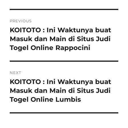
t
s
t
h
t
e
o
e
g
P
r
d
o
PREVIOUS
o
r
o
KOITOTO : Ini Waktunya buat
P
n
i
r
Masuk dan Main di Situs Judi
e
s
s
e
Togel Online Rappocini
t
v
i
n
o
NEXT
a
u
KOITOTO : Ini Waktunya buat
N
s
v
e
Masuk dan Main di Situs Judi
p
x
i
Togel Online Lumbis
o
t
s
g
p
t
o
a
: