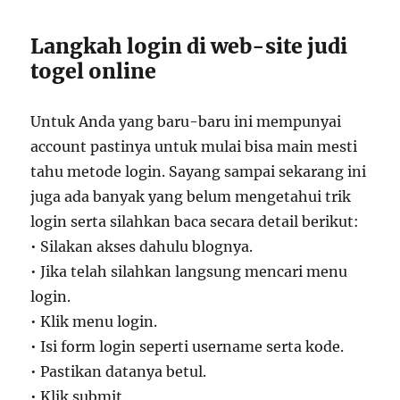
Langkah login di web-site judi
togel online
Untuk Anda yang baru-baru ini mempunyai
account pastinya untuk mulai bisa main mesti
tahu metode login. Sayang sampai sekarang ini
juga ada banyak yang belum mengetahui trik
login serta silahkan baca secara detail berikut:
• Silakan akses dahulu blognya.
• Jika telah silahkan langsung mencari menu
login.
• Klik menu login.
• Isi form login seperti username serta kode.
• Pastikan datanya betul.
• Klik submit.