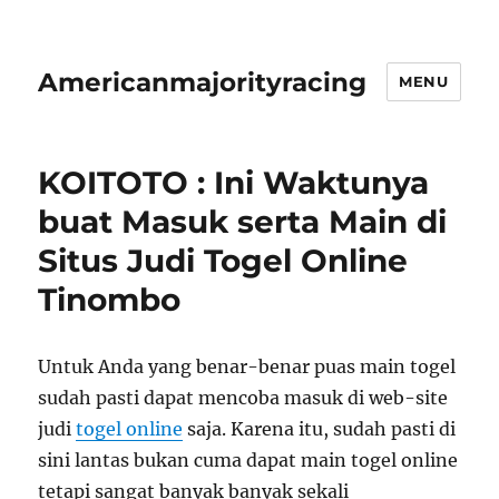
Americanmajorityracing
MENU
KOITOTO : Ini Waktunya
buat Masuk serta Main di
Situs Judi Togel Online
Tinombo
Untuk Anda yang benar-benar puas main togel
sudah pasti dapat mencoba masuk di web-site
judi
togel online
saja. Karena itu, sudah pasti di
sini lantas bukan cuma dapat main togel online
tetapi sangat banyak banyak sekali