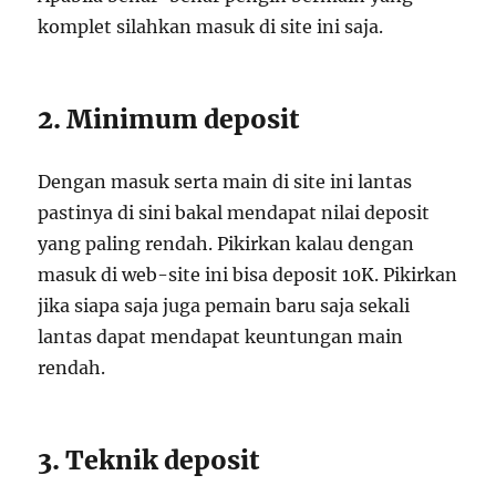
komplet silahkan masuk di site ini saja.
2. Minimum deposit
Dengan masuk serta main di site ini lantas
pastinya di sini bakal mendapat nilai deposit
yang paling rendah. Pikirkan kalau dengan
masuk di web-site ini bisa deposit 10K. Pikirkan
jika siapa saja juga pemain baru saja sekali
lantas dapat mendapat keuntungan main
rendah.
3. Teknik deposit