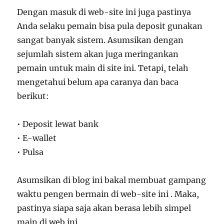
Dengan masuk di web-site ini juga pastinya
Anda selaku pemain bisa pula deposit gunakan
sangat banyak sistem. Asumsikan dengan
sejumlah sistem akan juga meringankan
pemain untuk main di site ini. Tetapi, telah
mengetahui belum apa caranya dan baca
berikut:
• Deposit lewat bank
• E-wallet
• Pulsa
Asumsikan di blog ini bakal membuat gampang
waktu pengen bermain di web-site ini . Maka,
pastinya siapa saja akan berasa lebih simpel
main di web ini.