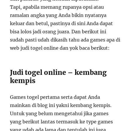
Tapi, apabila memang rupanya opsi atau
ramalan angka yang Anda bikin nyatanya
keluar dan betul, pastinya di sini Anda dapat
bisa lolos jadi orang juara. Dan berikut ini
sudah pasti udah dikasih tahu ada games apa di
web judi togel online dan yok baca berikut:
Judi togel online – kembang
kempis
Games togel pertama serta dapat Anda
mainkan di blog ini yakni kembang kempis.
Untuk yang belum mengetahui jika games
yang berikut lantas termasuk ke type games
yang udah ada lama dan tentulah ini juga