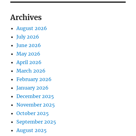
s
t
t
Archives
:
i
August 2026
o
July 2026
n
June 2026
May 2026
April 2026
March 2026
February 2026
January 2026
December 2025
November 2025
October 2025
September 2025
August 2025