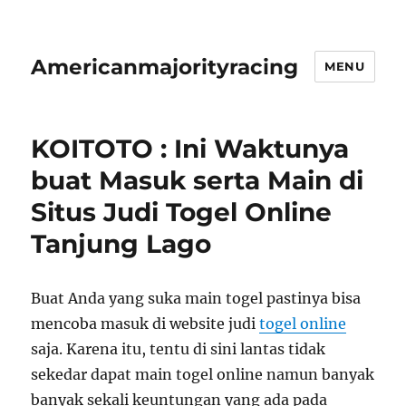
Americanmajorityracing
MENU
KOITOTO : Ini Waktunya
buat Masuk serta Main di
Situs Judi Togel Online
Tanjung Lago
Buat Anda yang suka main togel pastinya bisa
mencoba masuk di website judi
togel online
saja. Karena itu, tentu di sini lantas tidak
sekedar dapat main togel online namun banyak
banyak sekali keuntungan yang ada pada