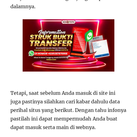
dalamnya.
Tetapi, saat sebelum Anda masuk di site ini
juga pastinya silahkan cari kabar dahulu data
perihal situs yang berikut. Dengan tahu infonya
pastilah ini dapat mempermudah Anda buat
dapat masuk serta main di webnya.