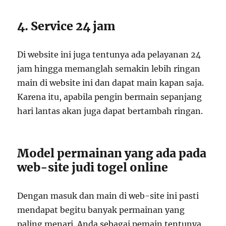
4. Service 24 jam
Di website ini juga tentunya ada pelayanan 24
jam hingga memanglah semakin lebih ringan
main di website ini dan dapat main kapan saja.
Karena itu, apabila pengin bermain sepanjang
hari lantas akan juga dapat bertambah ringan.
Model permainan yang ada pada
web-site judi togel online
Dengan masuk dan main di web-site ini pasti
mendapat begitu banyak permainan yang
paling menari. Anda sebagai pemain tentunya