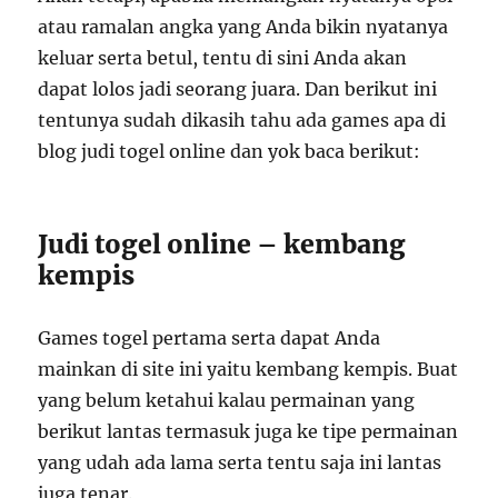
atau ramalan angka yang Anda bikin nyatanya
keluar serta betul, tentu di sini Anda akan
dapat lolos jadi seorang juara. Dan berikut ini
tentunya sudah dikasih tahu ada games apa di
blog judi togel online dan yok baca berikut:
Judi togel online – kembang
kempis
Games togel pertama serta dapat Anda
mainkan di site ini yaitu kembang kempis. Buat
yang belum ketahui kalau permainan yang
berikut lantas termasuk juga ke tipe permainan
yang udah ada lama serta tentu saja ini lantas
juga tenar.