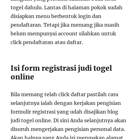
togel dahulu. Lantas di halaman pokok sudah
disiapkan menu berbentuk login dan
pendaftaran. Tetapi jika memang jika masih
belum mempunyai account silahkan untuk
click pendaftaran atau daftar.
Isi form registrasi judi togel
online
Bila memang telah click daftar pastilah cara
selanjutnya ialah dengan kerjakan pengisian
formulir registrasi yang udah disajikan blog
judi togel online. Di sini Anda selanjutnya akan
disuruh mengerjakan pengisian personal data.
Akan halnya yang Anda isi merupakan alamat