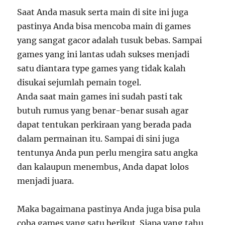
Saat Anda masuk serta main di site ini juga
pastinya Anda bisa mencoba main di games
yang sangat gacor adalah tusuk bebas. Sampai
games yang ini lantas udah sukses menjadi
satu diantara type games yang tidak kalah
disukai sejumlah pemain togel.
Anda saat main games ini sudah pasti tak
butuh rumus yang benar-benar susah agar
dapat tentukan perkiraan yang berada pada
dalam permainan itu. Sampai di sini juga
tentunya Anda pun perlu mengira satu angka
dan kalaupun menembus, Anda dapat lolos
menjadi juara.
Maka bagaimana pastinya Anda juga bisa pula
coba games yang satu berikut. Siapa yang tahu