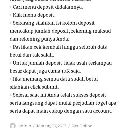
• Cari menu deposit didalamnya.
• Klik menu deposit.
• Sekarang silahkan isi kolom deposit
mencakup jumlah deposit, rekening maksud
dan rekening punya Anda.
• Pastikan cek kembali hingga seluruh data
betul dan tak salah.
• Untuk jumlah deposit tidak usah terlampau
besar dapat juga cuma 10K saja.
• Jika memang semua data sudah betul
silahkan click submit.
• Selesai saat ini Anda telah sukses deposit
serta langsung dapat mulai perjudian togel apa
serta dapat main cukup dengan satu account.
A
P
C
admin
January 16, 2023
Slot Online