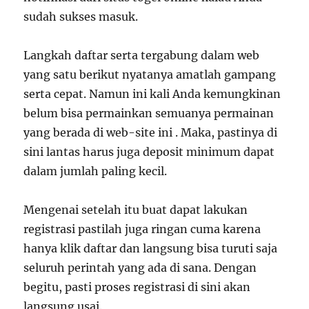
sudah sukses masuk.
Langkah daftar serta tergabung dalam web
yang satu berikut nyatanya amatlah gampang
serta cepat. Namun ini kali Anda kemungkinan
belum bisa permainkan semuanya permainan
yang berada di web-site ini . Maka, pastinya di
sini lantas harus juga deposit minimum dapat
dalam jumlah paling kecil.
Mengenai setelah itu buat dapat lakukan
registrasi pastilah juga ringan cuma karena
hanya klik daftar dan langsung bisa turuti saja
seluruh perintah yang ada di sana. Dengan
begitu, pasti proses registrasi di sini akan
langsung usai.