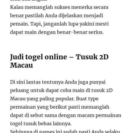
Kalau memanglah sukses menerka secara
benar pastilah Anda dijelaskan menjadi
pemain. Tapi, janganlah lupa yakini mesti
dapat main dengan benar-benar serius.
Judi togel online – Tusuk 2D
Macau
Di sini lantas tentunya Anda juga punyai
peluang untuk dapat coba main di tusuk 2D
Macau yang paling popular. Buat type
permainan yang berikut pasti memanglah
dapat di sebut sama dengan macam permainan
togel tusuk bebas lainnya.
Sehingga di games ini sudah pasti Anda selaku