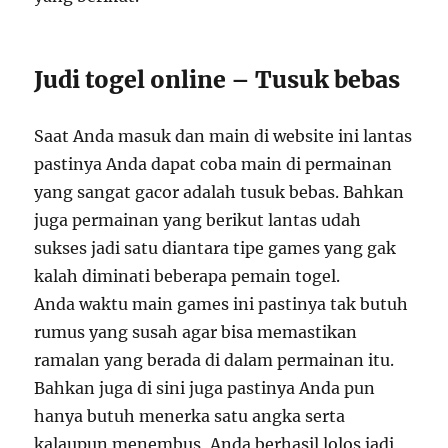
Judi togel online – Tusuk bebas
Saat Anda masuk dan main di website ini lantas
pastinya Anda dapat coba main di permainan
yang sangat gacor adalah tusuk bebas. Bahkan
juga permainan yang berikut lantas udah
sukses jadi satu diantara tipe games yang gak
kalah diminati beberapa pemain togel.
Anda waktu main games ini pastinya tak butuh
rumus yang susah agar bisa memastikan
ramalan yang berada di dalam permainan itu.
Bahkan juga di sini juga pastinya Anda pun
hanya butuh menerka satu angka serta
kalaupun menembus, Anda berhasil lolos jadi