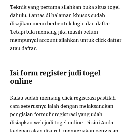
Teknik yang pertama silahkan buka situs togel
dahulu. Lantas di halaman khusus sudah
disajikan menu berbentuk login dan daftar.
Tetapi bila memang jika masih belum
mempunyai account silahkan untuk click daftar
atau daftar.
Isi form register judi togel
online
Kalau sudah memang click registrasi pastilah
cara seterusnya ialah dengan melaksanakan
pengisian formulir registrasi yang udah
disiapkan web judi togel online. Di sini Anda
kedepan akan disuruh mengerjakan pengisian