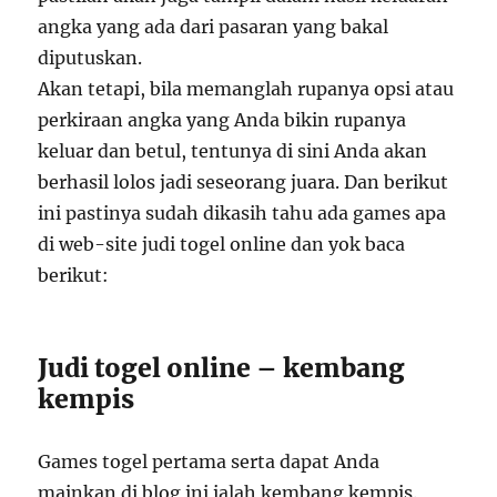
angka yang ada dari pasaran yang bakal
diputuskan.
Akan tetapi, bila memanglah rupanya opsi atau
perkiraan angka yang Anda bikin rupanya
keluar dan betul, tentunya di sini Anda akan
berhasil lolos jadi seseorang juara. Dan berikut
ini pastinya sudah dikasih tahu ada games apa
di web-site judi togel online dan yok baca
berikut:
Judi togel online – kembang
kempis
Games togel pertama serta dapat Anda
mainkan di blog ini ialah kembang kempis.