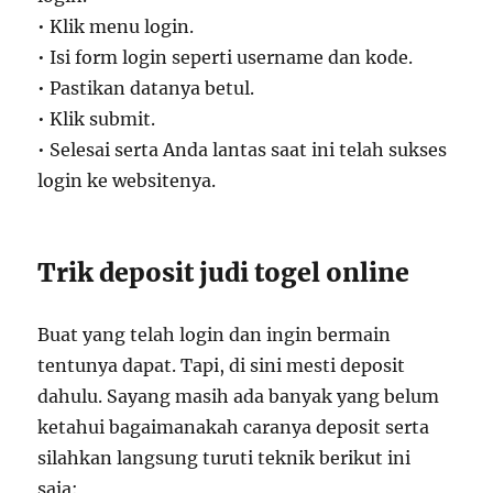
• Klik menu login.
• Isi form login seperti username dan kode.
• Pastikan datanya betul.
• Klik submit.
• Selesai serta Anda lantas saat ini telah sukses
login ke websitenya.
Trik deposit judi togel online
Buat yang telah login dan ingin bermain
tentunya dapat. Tapi, di sini mesti deposit
dahulu. Sayang masih ada banyak yang belum
ketahui bagaimanakah caranya deposit serta
silahkan langsung turuti teknik berikut ini
saja: