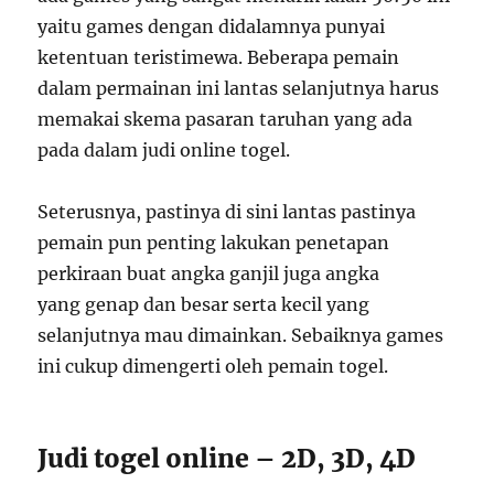
yaitu games dengan didalamnya punyai
ketentuan teristimewa. Beberapa pemain
dalam permainan ini lantas selanjutnya harus
memakai skema pasaran taruhan yang ada
pada dalam judi online togel.
Seterusnya, pastinya di sini lantas pastinya
pemain pun penting lakukan penetapan
perkiraan buat angka ganjil juga angka
yang genap dan besar serta kecil yang
selanjutnya mau dimainkan. Sebaiknya games
ini cukup dimengerti oleh pemain togel.
Judi togel online – 2D, 3D, 4D