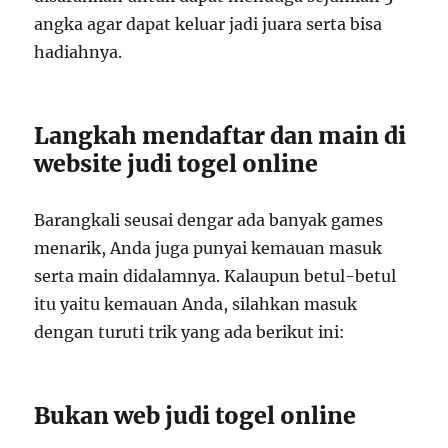
angka agar dapat keluar jadi juara serta bisa
hadiahnya.
Langkah mendaftar dan main di
website judi togel online
Barangkali seusai dengar ada banyak games
menarik, Anda juga punyai kemauan masuk
serta main didalamnya. Kalaupun betul-betul
itu yaitu kemauan Anda, silahkan masuk
dengan turuti trik yang ada berikut ini:
Bukan web judi togel online