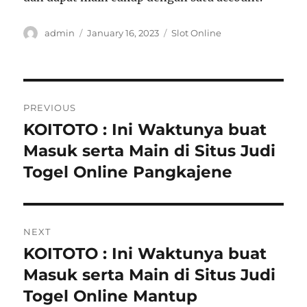
A
P
C
admin
January 16, 2023
Slot Online
u
o
a
t
s
t
h
t
e
o
e
g
P
r
d
o
PREVIOUS
o
r
o
KOITOTO : Ini Waktunya buat
P
n
i
r
Masuk serta Main di Situs Judi
e
s
s
e
Togel Online Pangkajene
t
v
i
n
o
NEXT
a
u
KOITOTO : Ini Waktunya buat
N
s
v
e
Masuk serta Main di Situs Judi
p
x
i
Togel Online Mantup
o