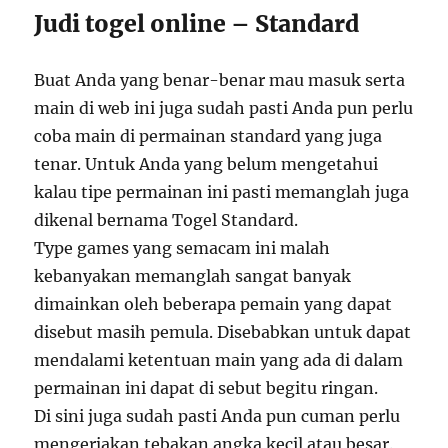
Judi togel online – Standard
Buat Anda yang benar-benar mau masuk serta
main di web ini juga sudah pasti Anda pun perlu
coba main di permainan standard yang juga
tenar. Untuk Anda yang belum mengetahui
kalau tipe permainan ini pasti memanglah juga
dikenal bernama Togel Standard.
Type games yang semacam ini malah
kebanyakan memanglah sangat banyak
dimainkan oleh beberapa pemain yang dapat
disebut masih pemula. Disebabkan untuk dapat
mendalami ketentuan main yang ada di dalam
permainan ini dapat di sebut begitu ringan.
Di sini juga sudah pasti Anda pun cuman perlu
mengerjakan tebakan angka kecil atau besar.