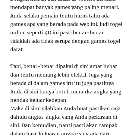
mendapat banyak games yang paling menari.
Anda selaku pemain tentu harus tahu ada
games apa yang berada pada web ini. Judi togel
online seperti 4D ini pasti benar-benar
tidaklah ada tidak serupa dengan games togel
darat.
Tapi, benar-benar dipakai di sini amat hebat
dan tentu memang lebih efektif. Juga yang
berada di dalam games itu itu juga pastinya
Anda di sini hanya butuh menerka angka yang
hendak keluar kedepan.
Maka di sinu silahkan Anda buat pastikan saja
dahulu angka-angka yang Anda perkiraan di
sini. Dan kemudian, nanti pasti akan tampak
dalam hasil keluaran angka yang ada dari