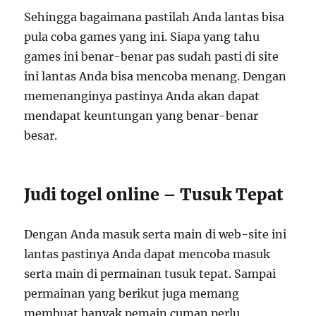
Sehingga bagaimana pastilah Anda lantas bisa
pula coba games yang ini. Siapa yang tahu
games ini benar-benar pas sudah pasti di site
ini lantas Anda bisa mencoba menang. Dengan
memenanginya pastinya Anda akan dapat
mendapat keuntungan yang benar-benar
besar.
Judi togel online – Tusuk Tepat
Dengan Anda masuk serta main di web-site ini
lantas pastinya Anda dapat mencoba masuk
serta main di permainan tusuk tepat. Sampai
permainan yang berikut juga memang
membuat banyak pemain cuman perlu