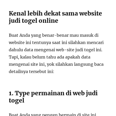
Kenal lebih dekat sama website
judi togel online
Buat Anda yang benar-benar mau masuk di
website ini tentunya saat ini silahkan mencari
dahulu data mengenai web-site judi togel ini.
Tapi, kalau belum tahu ada apakah data
mengenai site ini, yok silahkan langsung baca
detailnya tersebut ini:
1. Type permainan di web judi
togel
Buat Anda yang pengen bermain di site ini