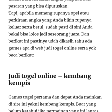
pasaran yang bisa diputuskan.
Tapi, apabila memang rupanya opsi atau
perkiraan angka yang Anda bikin rupanya
keluar serta betul, sudah pasti di sini Anda
bakal bisa lolos jadi seseorang juara. Dan
berikut ini pastinya udah dikasih tahu ada
games apa di web judi togel online serta yok
baca berikut:
Judi togel online – kembang
kempis
Games togel pertama dan dapat Anda mainkan
di site ini yakni kembang kempis. Buat yang
belum ketahui jika permainan yang ini lantas