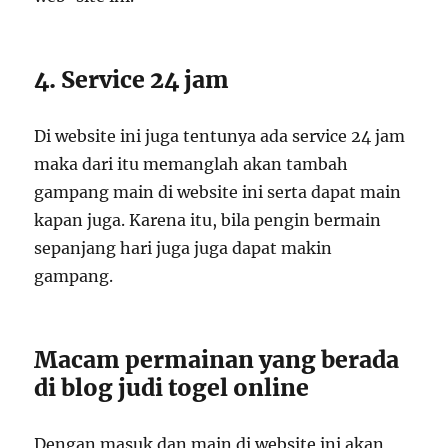
4. Service 24 jam
Di website ini juga tentunya ada service 24 jam
maka dari itu memanglah akan tambah
gampang main di website ini serta dapat main
kapan juga. Karena itu, bila pengin bermain
sepanjang hari juga juga dapat makin
gampang.
Macam permainan yang berada
di blog judi togel online
Dengan masuk dan main di website ini akan