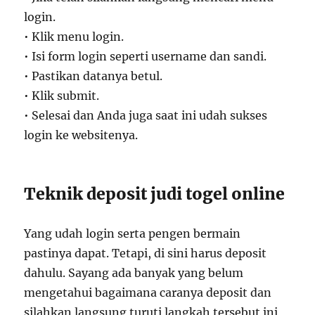
login.
• Klik menu login.
• Isi form login seperti username dan sandi.
• Pastikan datanya betul.
• Klik submit.
• Selesai dan Anda juga saat ini udah sukses
login ke websitenya.
Teknik deposit judi togel online
Yang udah login serta pengen bermain
pastinya dapat. Tetapi, di sini harus deposit
dahulu. Sayang ada banyak yang belum
mengetahui bagaimana caranya deposit dan
silahkan langsung turuti langkah tersebut ini