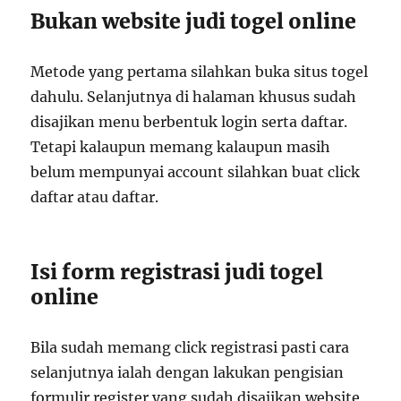
Bukan website judi togel online
Metode yang pertama silahkan buka situs togel
dahulu. Selanjutnya di halaman khusus sudah
disajikan menu berbentuk login serta daftar.
Tetapi kalaupun memang kalaupun masih
belum mempunyai account silahkan buat click
daftar atau daftar.
Isi form registrasi judi togel
online
Bila sudah memang click registrasi pasti cara
selanjutnya ialah dengan lakukan pengisian
formulir register yang sudah disajikan website