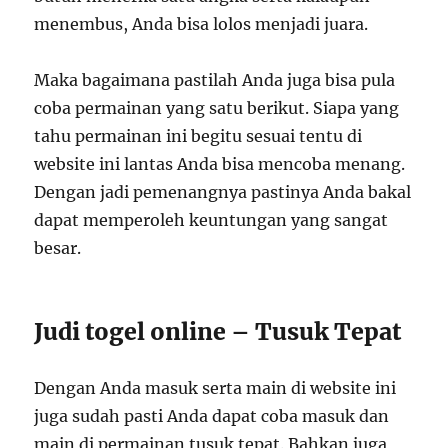
menembus, Anda bisa lolos menjadi juara.
Maka bagaimana pastilah Anda juga bisa pula
coba permainan yang satu berikut. Siapa yang
tahu permainan ini begitu sesuai tentu di
website ini lantas Anda bisa mencoba menang.
Dengan jadi pemenangnya pastinya Anda bakal
dapat memperoleh keuntungan yang sangat
besar.
Judi togel online – Tusuk Tepat
Dengan Anda masuk serta main di website ini
juga sudah pasti Anda dapat coba masuk dan
main di permainan tusuk tepat. Bahkan juga