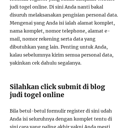
judi togel online. Di sini Anda nanti bakal
disuruh melaksanakan pengisian personal data.
Mengenai yang Anda isi ialah alamat komplet,
nama komplet, nomor telephone, alamat e-
mail, nomor rekening serta data yang
dibutuhkan yang lain. Penting untuk Anda,
kalau sebelumnya kirim semua personal data,
yakinkan cek dahulu segalanya.
Silahkan click submit di blog
judi togel online
Bila betul-betul formulir register di sini udah
Anda isi seluruhnya dengan komplet tentu di
sini cara yang paling akhir yakni Anda mesti