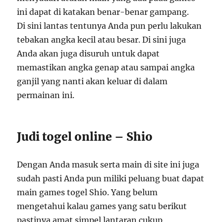
ini dapat di katakan benar-benar gampang.
Di sini lantas tentunya Anda pun perlu lakukan
tebakan angka kecil atau besar. Di sini juga
Anda akan juga disuruh untuk dapat
memastikan angka genap atau sampai angka
ganjil yang nanti akan keluar di dalam
permainan ini.
Judi togel online – Shio
Dengan Anda masuk serta main di site ini juga
sudah pasti Anda pun miliki peluang buat dapat
main games togel Shio. Yang belum
mengetahui kalau games yang satu berikut
pastinya amat simpel lantaran cukup