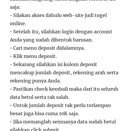
saja:
• Silakan akses dahulu web-site judi togel
online.
• Setelah itu, silahkan login dengan account
Anda yang sudah dibentuk barusan.
• Cari menu deposit didalamnya.
• Klik menu deposit.
• Sekarang silahkan isi kolom deposit
mencakup jumlah deposit, rekening arah serta
rekening punya Anda.
• Pastikan check kembali maka dari itu seluruh
data betul serta tak salah.
• Untuk jumlah deposit tak perlu terlampau
besar juga bisa cuma 10K saja.
• Jika memanglah semuanya data sudah betul
silahkan click submit.