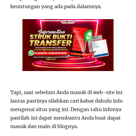
keuntungan yang ada pada dalamnya.
Tapi, saat sebelum Anda masuk di web-site ini
lantas pastinya silahkan cari kabar dahulu info
mengenai situs yang ini. Dengan tahu infonya
pastilah ini dapat membantu Anda buat dapat
masuk dan main di blognya.