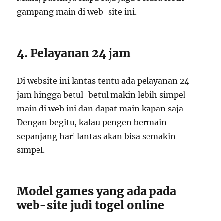
gampang main di web-site ini.
4. Pelayanan 24 jam
Di website ini lantas tentu ada pelayanan 24
jam hingga betul-betul makin lebih simpel
main di web ini dan dapat main kapan saja.
Dengan begitu, kalau pengen bermain
sepanjang hari lantas akan bisa semakin
simpel.
Model games yang ada pada
web-site judi togel online