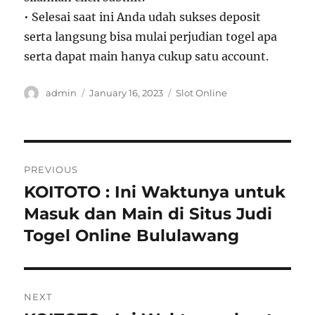
• Selesai saat ini Anda udah sukses deposit
serta langsung bisa mulai perjudian togel apa
serta dapat main hanya cukup satu account.
A
P
C
admin
January 16, 2023
Slot Online
u
o
a
t
s
t
h
t
e
o
e
g
P
r
d
o
PREVIOUS
o
r
o
KOITOTO : Ini Waktunya untuk
P
n
i
r
Masuk dan Main di Situs Judi
e
s
s
e
Togel Online Bululawang
t
v
i
n
o
NEXT
a
u