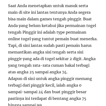
Saat Anda menetapkan untuk masuk serta
main di site ini lantas tentunya Anda segera
bisa main dalam games tengah pinggir. Buat
Anda yang belum ketahui jika permainan togel
tengah Pinggir ini adalah type permainan
online togel yang tuntut pemain buat menerka.
Tapi, di sini lantas sudah pasti pemain harus
memastikan angka sisi tengah serta sisi
pinggir yang ada di togel sekitar 2 digit. Angka
yang tengah rata-rata cuman bakal terbagi
atas angka 25 sampai angka 74.
Adapun di sini untuk angka pinggir memang
terbagi dari pinggir kecil, ialah angka 0
sampai-sampai 24 dan buat pinggir besar
pastinya ini terdapat di bentang angka 75
hingga sampai 99.