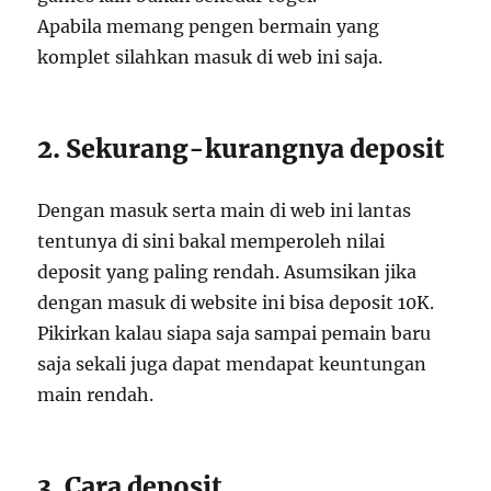
Apabila memang pengen bermain yang
komplet silahkan masuk di web ini saja.
2. Sekurang-kurangnya deposit
Dengan masuk serta main di web ini lantas
tentunya di sini bakal memperoleh nilai
deposit yang paling rendah. Asumsikan jika
dengan masuk di website ini bisa deposit 10K.
Pikirkan kalau siapa saja sampai pemain baru
saja sekali juga dapat mendapat keuntungan
main rendah.
3. Cara deposit