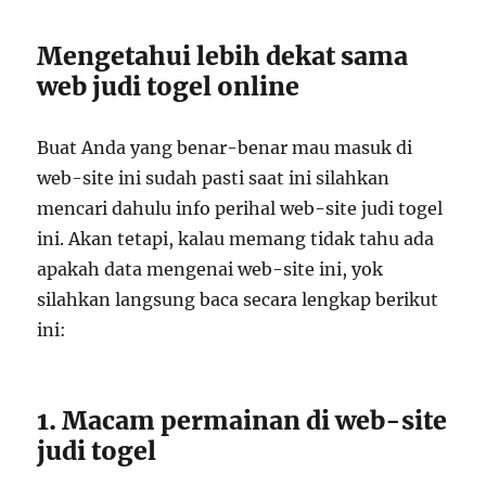
Mengetahui lebih dekat sama
web judi togel online
Buat Anda yang benar-benar mau masuk di
web-site ini sudah pasti saat ini silahkan
mencari dahulu info perihal web-site judi togel
ini. Akan tetapi, kalau memang tidak tahu ada
apakah data mengenai web-site ini, yok
silahkan langsung baca secara lengkap berikut
ini:
1. Macam permainan di web-site
judi togel