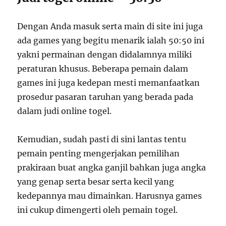
Dengan Anda masuk serta main di site ini juga
ada games yang begitu menarik ialah 50:50 ini
yakni permainan dengan didalamnya miliki
peraturan khusus. Beberapa pemain dalam
games ini juga kedepan mesti memanfaatkan
prosedur pasaran taruhan yang berada pada
dalam judi online togel.
Kemudian, sudah pasti di sini lantas tentu
pemain penting mengerjakan pemilihan
prakiraan buat angka ganjil bahkan juga angka
yang genap serta besar serta kecil yang
kedepannya mau dimainkan. Harusnya games
ini cukup dimengerti oleh pemain togel.