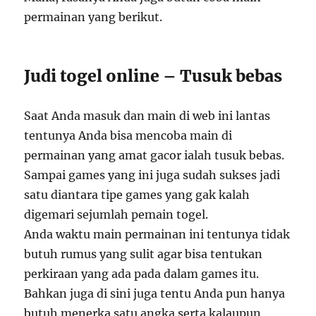
permainan yang berikut.
Judi togel online – Tusuk bebas
Saat Anda masuk dan main di web ini lantas
tentunya Anda bisa mencoba main di
permainan yang amat gacor ialah tusuk bebas.
Sampai games yang ini juga sudah sukses jadi
satu diantara tipe games yang gak kalah
digemari sejumlah pemain togel.
Anda waktu main permainan ini tentunya tidak
butuh rumus yang sulit agar bisa tentukan
perkiraan yang ada pada dalam games itu.
Bahkan juga di sini juga tentu Anda pun hanya
butuh menerka satu angka serta kalaupun