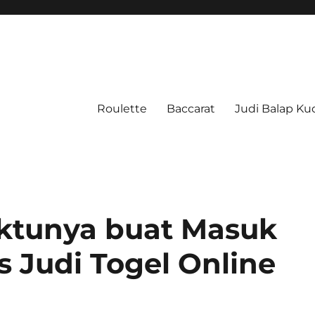
Roulette
Baccarat
Judi Balap Ku
aktunya buat Masuk
us Judi Togel Online