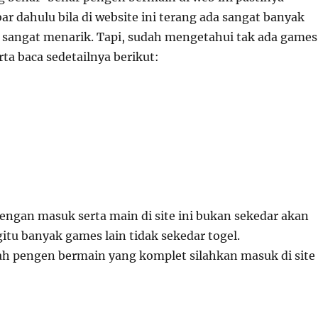
bar dahulu bila di website ini terang ada sangat banyak
sangat menarik. Tapi, sudah mengetahui tak ada games
erta baca sedetailnya berikut:
ngan masuk serta main di site ini bukan sekedar akan
tu banyak games lain tidak sekedar togel.
 pengen bermain yang komplet silahkan masuk di site