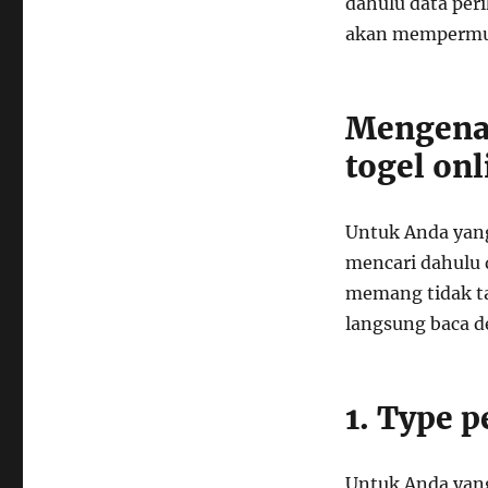
dahulu data peri
akan mempermud
Mengenal
togel onl
Untuk Anda yang
mencari dahulu d
memang tidak ta
langsung baca de
1. Type p
Untuk Anda yang