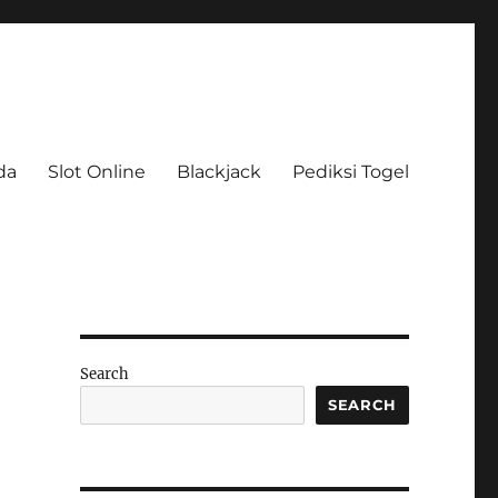
da
Slot Online
Blackjack
Pediksi Togel
Search
SEARCH