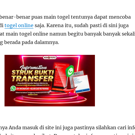
benar-benar puas main togel tentunya dapat mencoba
di
togel online
saja. Karena itu, sudah pasti di sini juga
t main togel online namun begitu banyak banyak sekal
g berada pada dalamnya.
ya Anda masuk di site ini juga pastinya silahkan cari inf