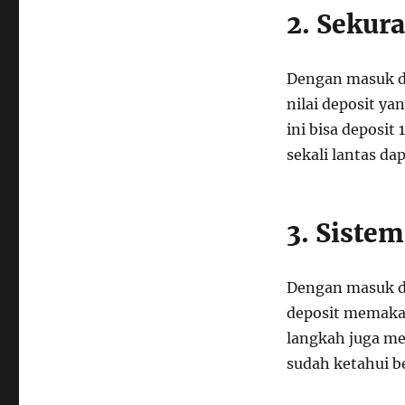
2. Sekur
Dengan masuk da
nilai deposit y
ini bisa deposit
sekali lantas d
3. Sistem
Dengan masuk di
deposit memaka
langkah juga me
sudah ketahui b