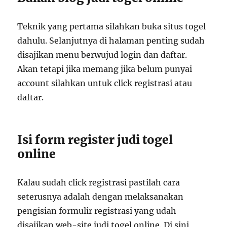
Teknik yang pertama silahkan buka situs togel
dahulu. Selanjutnya di halaman penting sudah
disajikan menu berwujud login dan daftar.
Akan tetapi jika memang jika belum punyai
account silahkan untuk click registrasi atau
daftar.
Isi form register judi togel
online
Kalau sudah click registrasi pastilah cara
seterusnya adalah dengan melaksanakan
pengisian formulir registrasi yang udah
disajikan web-site judi togel online. Di sini