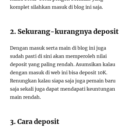
komplet silahkan masuk di blog ini saja.
2. Sekurang-kurangnya deposit
Dengan masuk serta main di blog ini juga
sudah pasti di sini akan memperoleh nilai
deposit yang paling rendah. Asumsikan kalau
dengan masuk di web ini bisa deposit 10K.
Renungkan kalau siapa saja juga pemain baru
saja sekali juga dapat mendapati keuntungan
main rendah.
3. Cara deposit