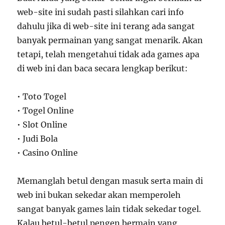
web-site ini sudah pasti silahkan cari info
dahulu jika di web-site ini terang ada sangat
banyak permainan yang sangat menarik. Akan
tetapi, telah mengetahui tidak ada games apa
di web ini dan baca secara lengkap berikut:
• Toto Togel
• Togel Online
• Slot Online
• Judi Bola
• Casino Online
Memanglah betul dengan masuk serta main di
web ini bukan sekedar akan memperoleh
sangat banyak games lain tidak sekedar togel.
Kalau betul-betul pengen bermain yang