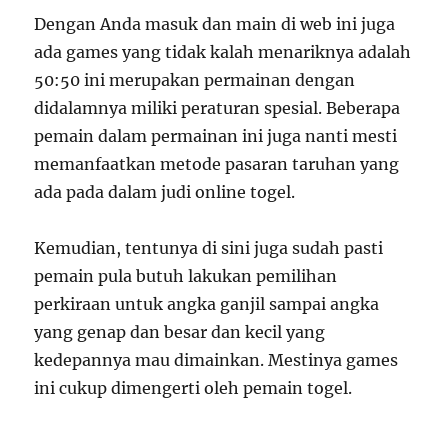
Dengan Anda masuk dan main di web ini juga
ada games yang tidak kalah menariknya adalah
50:50 ini merupakan permainan dengan
didalamnya miliki peraturan spesial. Beberapa
pemain dalam permainan ini juga nanti mesti
memanfaatkan metode pasaran taruhan yang
ada pada dalam judi online togel.
Kemudian, tentunya di sini juga sudah pasti
pemain pula butuh lakukan pemilihan
perkiraan untuk angka ganjil sampai angka
yang genap dan besar dan kecil yang
kedepannya mau dimainkan. Mestinya games
ini cukup dimengerti oleh pemain togel.