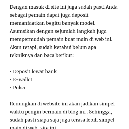
Dengan masuk di site ini juga sudah pasti Anda
sebagai pemain dapat juga deposit
memanfaatkan begitu banyak model.
Asumsikan dengan sejumlah langkah juga
mempermudah pemain buat main di web ini.
Akan tetapi, sudah ketahui belum apa
tekniknya dan baca berikut:
• Deposit lewat bank
• E-wallet
• Pulsa
Renungkan di website ini akan jadikan simpel
waktu pengin bermain di blog ini . Sehingga,
sudah pasti siapa saja juga terasa lebih simpel
main di web-site ini.