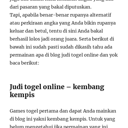
dari pasaran yang bakal diputuskan.
Tapi, apabila benar-benar rupanya alternatif
atau perkiraan angka yang Anda bikin rupanya
keluar dan betul, tentu di sini Anda bakal
berhasil lolos jadi orang juara. Serta berikut di
bawah ini sudah pasti sudah dikasih tahu ada
permainan apa di blog judi togel online dan yok
baca berikut:
Judi togel online – kembang
kempis
Games togel pertama dan dapat Anda mainkan
di blog ini yakni kembang kempis. Untuk yang
belum mengetahui jika permainan yang ini