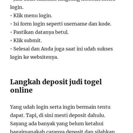
login.
• Klik menu login.
• Isi form login seperti username dan kode.
• Pastikan datanya betul.
• Klik submit.
• Selesai dan Anda juga saat ini udah sukses
login ke websitenya.
Langkah deposit judi togel
online
Yang udah login serta ingin bermain tentu
dapat. Tapi, di sini mesti deposit dahulu.
Sayang ada banyak yang belum ketahui
bagaimanakah caranya deposit dan silahkan