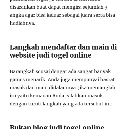
disarankan buat dapat mengira sejumlah 3
angka agar bisa keluar sebagai juara serta bisa
hadiahnya.
Langkah mendaftar dan main di
website judi togel online
Barangkali seusai dengar ada sangat banyak
games menarik, Anda juga mempunyai hasrat
masuk dan main didalamnya. Jika memanglah
itu yaitu kemauan Anda, silahkan masuk
dengan turuti langkah yang ada tersebut ini:
Bukan blog judi togel online