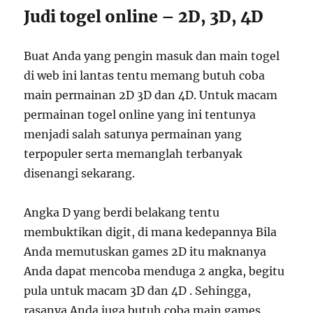
Judi togel online – 2D, 3D, 4D
Buat Anda yang pengin masuk dan main togel
di web ini lantas tentu memang butuh coba
main permainan 2D 3D dan 4D. Untuk macam
permainan togel online yang ini tentunya
menjadi salah satunya permainan yang
terpopuler serta memanglah terbanyak
disenangi sekarang.
Angka D yang berdi belakang tentu
membuktikan digit, di mana kedepannya Bila
Anda memutuskan games 2D itu maknanya
Anda dapat mencoba menduga 2 angka, begitu
pula untuk macam 3D dan 4D . Sehingga,
rasanya Anda juga butuh coba main games