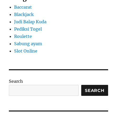
Baccarat
Blackjack
Judi Balap Kuda
Pediksi Togel
Roulette
Sabung ayam
Slot Online
Search
SEARCH