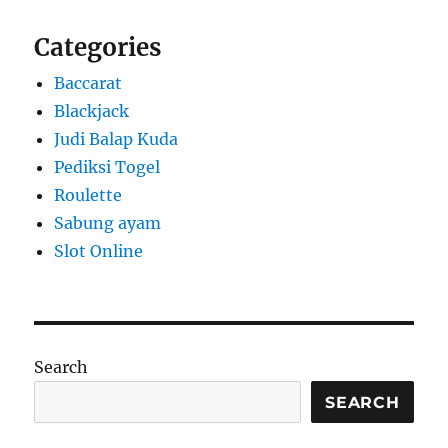
Categories
Baccarat
Blackjack
Judi Balap Kuda
Pediksi Togel
Roulette
Sabung ayam
Slot Online
Search
SEARCH