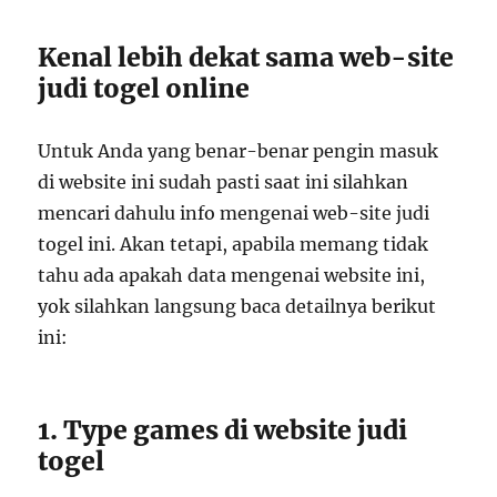
Kenal lebih dekat sama web-site
judi togel online
Untuk Anda yang benar-benar pengin masuk
di website ini sudah pasti saat ini silahkan
mencari dahulu info mengenai web-site judi
togel ini. Akan tetapi, apabila memang tidak
tahu ada apakah data mengenai website ini,
yok silahkan langsung baca detailnya berikut
ini:
1. Type games di website judi
togel