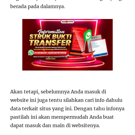
berada pada dalamnya.
Akan tetapi, sebelumnya Anda masuk di
website ini juga tentu silahkan cari info dahulu
data terkait situs yang ini. Dengan tahu infonya
pastilah ini akan mempermudah Anda buat
dapat masuk dan main di websitenya.