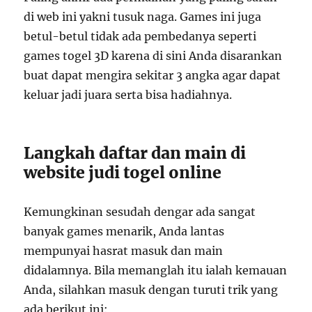
di web ini yakni tusuk naga. Games ini juga
betul-betul tidak ada pembedanya seperti
games togel 3D karena di sini Anda disarankan
buat dapat mengira sekitar 3 angka agar dapat
keluar jadi juara serta bisa hadiahnya.
Langkah daftar dan main di
website judi togel online
Kemungkinan sesudah dengar ada sangat
banyak games menarik, Anda lantas
mempunyai hasrat masuk dan main
didalamnya. Bila memanglah itu ialah kemauan
Anda, silahkan masuk dengan turuti trik yang
ada berikut ini: