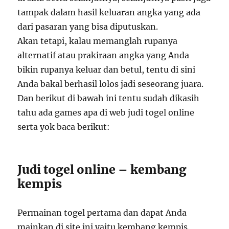
tampak dalam hasil keluaran angka yang ada
dari pasaran yang bisa diputuskan.
Akan tetapi, kalau memanglah rupanya
alternatif atau prakiraan angka yang Anda
bikin rupanya keluar dan betul, tentu di sini
Anda bakal berhasil lolos jadi seseorang juara.
Dan berikut di bawah ini tentu sudah dikasih
tahu ada games apa di web judi togel online
serta yok baca berikut:
Judi togel online – kembang
kempis
Permainan togel pertama dan dapat Anda
mainkan di site ini yaitu kembang kempis.