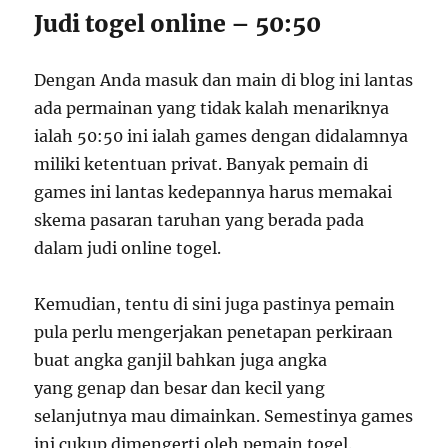
Judi togel online – 50:50
Dengan Anda masuk dan main di blog ini lantas
ada permainan yang tidak kalah menariknya
ialah 50:50 ini ialah games dengan didalamnya
miliki ketentuan privat. Banyak pemain di
games ini lantas kedepannya harus memakai
skema pasaran taruhan yang berada pada
dalam judi online togel.
Kemudian, tentu di sini juga pastinya pemain
pula perlu mengerjakan penetapan perkiraan
buat angka ganjil bahkan juga angka
yang genap dan besar dan kecil yang
selanjutnya mau dimainkan. Semestinya games
ini cukup dimengerti oleh pemain togel.