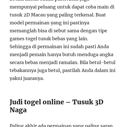
mempunyai peluang untuk dapat coba main di
tusuk 2D Macau yang paling terkenal. Buat
model permainan yang ini pastinya
memanglah bisa di sebut sama dengan tipe
games togel tusuk bebas yang lain.
Sehingga di permainan ini sudah pasti Anda
menjadi pemain hanya butuh menduga angka
secara bebas menjadi ramalan. Bila betul-betul
tebakannya juga betul, pastilah Anda dalam ini
yakni juaranya.
Judi togel online – Tusuk 3D
Naga
Paling akhir ada permainan yang paling saran