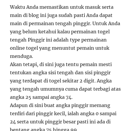
Waktu Anda memastikan untuk masuk serta
main di blog ini juga sudah pasti Anda dapat
main di permainan tengah pinggir. Untuk Anda
yang belum ketahui kalau permainan togel
tengah Pinggir ini adalah type permainan
online togel yang menuntut pemain untuk
menduga.
Akan tetapi, di sini juga tentu pemain mesti
tentukan angka sisi tengah dan sisi pinggir
yang terdapat di togel sekitar 2 digit. Angka
yang tengah umumnya cuma dapat terbagi atas
angka 25 sampai angka 74.
Adapun di sini buat angka pinggir memang
terdiri dari pinggir kecil, ialah angka 0 sampai
24 serta untuk pinggir besar pasti ini ada di
bentang angka 75 hingga 99.