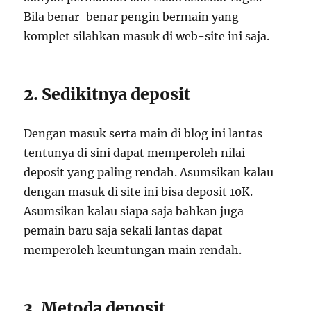
Bila benar-benar pengin bermain yang
komplet silahkan masuk di web-site ini saja.
2. Sedikitnya deposit
Dengan masuk serta main di blog ini lantas
tentunya di sini dapat memperoleh nilai
deposit yang paling rendah. Asumsikan kalau
dengan masuk di site ini bisa deposit 10K.
Asumsikan kalau siapa saja bahkan juga
pemain baru saja sekali lantas dapat
memperoleh keuntungan main rendah.
3. Metoda deposit