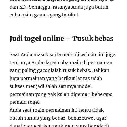
dan 4D . Sehingga, rasanya Anda juga butuh
coba main games yang berikut.
Judi togel online – Tusuk bebas
Saat Anda masuk serta main di website ini juga
tentunya Anda dapat coba main di permainan
yang paling gacor ialah tusuk bebas. Bahkan
juga permainan yang berikut lantas udah
sukses menjadi salah satunya model
permainan yang gak kalah digemari beberapa
pemain togel.
Anda saat main permainan ini tentu tidak
butuh rumus yang benar-benar ruwet agar
dapat memastikan perkiraan yang berada di