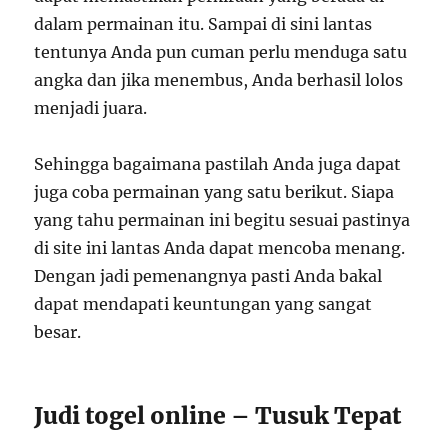
dalam permainan itu. Sampai di sini lantas
tentunya Anda pun cuman perlu menduga satu
angka dan jika menembus, Anda berhasil lolos
menjadi juara.
Sehingga bagaimana pastilah Anda juga dapat
juga coba permainan yang satu berikut. Siapa
yang tahu permainan ini begitu sesuai pastinya
di site ini lantas Anda dapat mencoba menang.
Dengan jadi pemenangnya pasti Anda bakal
dapat mendapati keuntungan yang sangat
besar.
Judi togel online – Tusuk Tepat