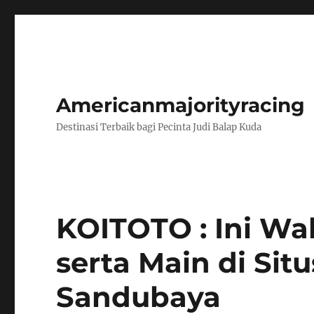
Americanmajorityracing
Destinasi Terbaik bagi Pecinta Judi Balap Kuda
KOITOTO : Ini W
serta Main di Sit
Sandubaya