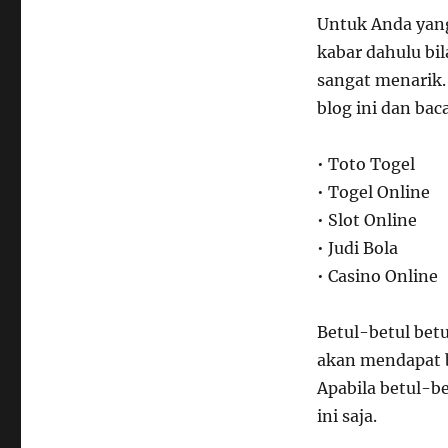
Untuk Anda yang 
kabar dahulu bil
sangat menarik.
blog ini dan bac
• Toto Togel
• Togel Online
• Slot Online
• Judi Bola
• Casino Online
Betul-betul bet
akan mendapat b
Apabila betul-b
ini saja.