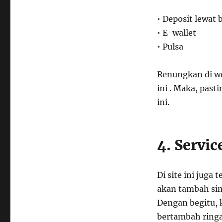
• Deposit lewat 
• E-wallet
• Pulsa
Renungkan di we
ini . Maka, past
ini.
4. Servic
Di site ini juga
akan tambah simp
Dengan begitu, 
bertambah ring