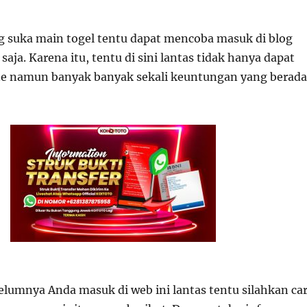
 suka main togel tentu dapat mencoba masuk di blog
saja. Karena itu, tentu di sini lantas tidak hanya dapat
ne namun banyak banyak sekali keuntungan yang berada
elumnya Anda masuk di web ini lantas tentu silahkan car