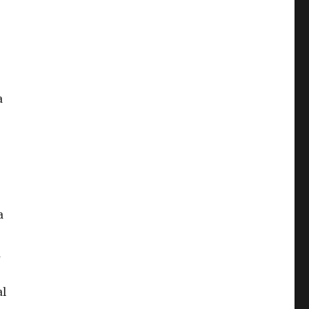
a
a
a
al