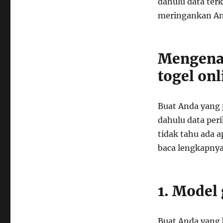
dahulu data terk
meringankan And
Mengenal
togel onl
Buat Anda yang p
dahulu data peri
tidak tahu ada a
baca lengkapnya 
1. Model 
Buat Anda yang 