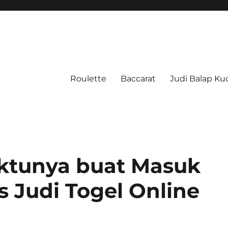
Roulette
Baccarat
Judi Balap Ku
aktunya buat Masuk
us Judi Togel Online