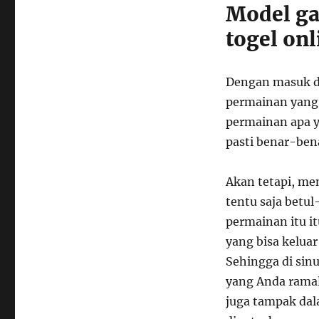
Model ga
togel onl
Dengan masuk da
permainan yang 
permainan apa ya
pasti benar-bena
Akan tetapi, me
tentu saja betul
permainan itu it
yang bisa kelua
Sehingga di sin
yang Anda ramal
juga tampak dal