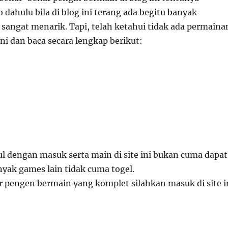
fo dahulu bila di blog ini terang ada begitu banyak
sangat menarik. Tapi, telah ketahui tidak ada permaina
ini dan baca secara lengkap berikut:
 dengan masuk serta main di site ini bukan cuma dapat
ak games lain tidak cuma togel.
r pengen bermain yang komplet silahkan masuk di site i