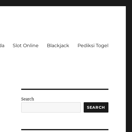
da
Slot Online
Blackjack
Pediksi Togel
Search
SEARCH