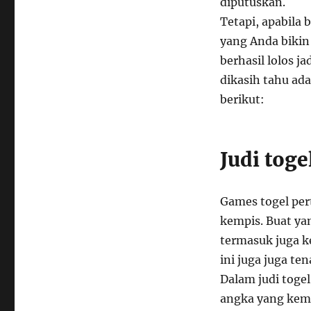
diputuskan.
Tetapi, apabila 
yang Anda bikin 
berhasil lolos j
dikasih tahu ada
berikut:
Judi tog
Games togel per
kempis. Buat ya
termasuk juga k
ini juga juga ten
Dalam judi togel
angka yang kem