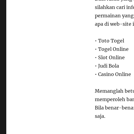
silahkan cari in
permainan yang 
apa di web-site 
• Toto Togel
• Togel Online
• Slot Online
• Judi Bola
• Casino Online
Memanglah betul
memperoleh bany
Bila benar-bena
saja.