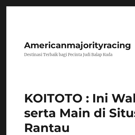
Americanmajorityracing
Destinasi Terbaik bagi Pecinta Judi Balap Kuda
KOITOTO : Ini W
serta Main di Sit
Rantau