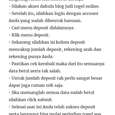
• Silakan akses dahulu blog judi togel online.
• Setelah itu, silahkan login dengan account
Anda yang sudah dibentuk barusan.
• Cari menu deposit didalamnya.
• Klik menu deposit.
• Sekarang silahkan isi kolom deposit
mencakup jumlah deposit, rekening arah dan
rekening punya Anda.
• Pastikan cek kembali maka dari itu semuanya
data betul serta tak salah.
• Untuk jumlah deposit tak perlu sangat besar
dapat juga cuman 10K saja.
• Jika memanglah semua data sudah betul
silahkan click submit.
• Selesai saat ini Anda telah sukses deposit
serta langsung bisa mulai perjudian togel apa