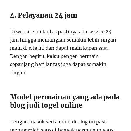
4. Pelayanan 24 jam
Di website ini lantas pastinya ada service 24
jam hingga memanglah semakin lebih ringan
main di site ini dan dapat main kapan saja.
Dengan begitu, kalau pengen bermain
sepanjang hari lantas juga dapat semakin
ringan.
Model permainan yang ada pada
blog judi togel online
Dengan masuk serta main di blog ini pasti
memperoleh sangat banyak permainan yang