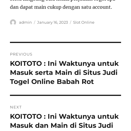
dan dapat main cukup dengan satu account.
A
P
C
admin
January 16, 2023
Slot Online
u
o
a
t
s
t
h
t
e
o
e
g
P
r
d
o
PREVIOUS
o
r
o
KOITOTO : Ini Waktunya untuk
P
n
i
r
Masuk serta Main di Situs Judi
e
s
s
e
Togel Online Babah Rot
t
v
i
n
o
NEXT
a
u
KOITOTO : Ini Waktunya untuk
N
s
v
e
Masuk dan Main di Situs Judi
p