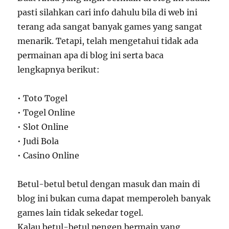
pasti silahkan cari info dahulu bila di web ini
terang ada sangat banyak games yang sangat
menarik. Tetapi, telah mengetahui tidak ada
permainan apa di blog ini serta baca
lengkapnya berikut:
• Toto Togel
• Togel Online
• Slot Online
• Judi Bola
• Casino Online
Betul-betul betul dengan masuk dan main di
blog ini bukan cuma dapat memperoleh banyak
games lain tidak sekedar togel.
Kalau betul-betul pengen bermain yang