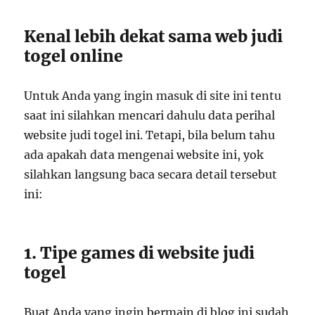
Kenal lebih dekat sama web judi
togel online
Untuk Anda yang ingin masuk di site ini tentu
saat ini silahkan mencari dahulu data perihal
website judi togel ini. Tetapi, bila belum tahu
ada apakah data mengenai website ini, yok
silahkan langsung baca secara detail tersebut
ini:
1. Tipe games di website judi
togel
Buat Anda yang ingin bermain di blog ini sudah