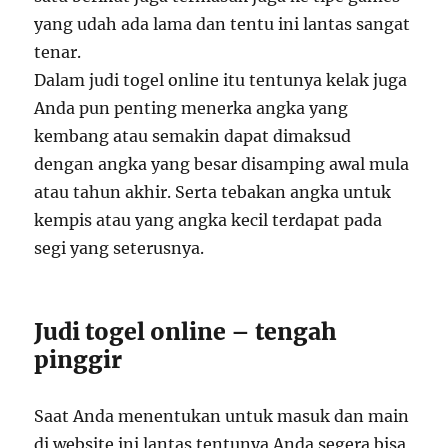
yang udah ada lama dan tentu ini lantas sangat
tenar.
Dalam judi togel online itu tentunya kelak juga
Anda pun penting menerka angka yang
kembang atau semakin dapat dimaksud
dengan angka yang besar disamping awal mula
atau tahun akhir. Serta tebakan angka untuk
kempis atau yang angka kecil terdapat pada
segi yang seterusnya.
Judi togel online – tengah
pinggir
Saat Anda menentukan untuk masuk dan main
di website ini lantas tentunya Anda segera bisa