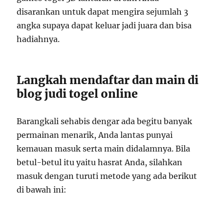
disarankan untuk dapat mengira sejumlah 3
angka supaya dapat keluar jadi juara dan bisa
hadiahnya.
Langkah mendaftar dan main di
blog judi togel online
Barangkali sehabis dengar ada begitu banyak
permainan menarik, Anda lantas punyai
kemauan masuk serta main didalamnya. Bila
betul-betul itu yaitu hasrat Anda, silahkan
masuk dengan turuti metode yang ada berikut
di bawah ini: