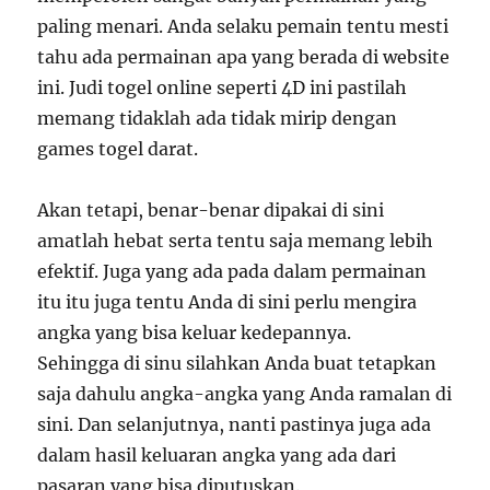
paling menari. Anda selaku pemain tentu mesti
tahu ada permainan apa yang berada di website
ini. Judi togel online seperti 4D ini pastilah
memang tidaklah ada tidak mirip dengan
games togel darat.
Akan tetapi, benar-benar dipakai di sini
amatlah hebat serta tentu saja memang lebih
efektif. Juga yang ada pada dalam permainan
itu itu juga tentu Anda di sini perlu mengira
angka yang bisa keluar kedepannya.
Sehingga di sinu silahkan Anda buat tetapkan
saja dahulu angka-angka yang Anda ramalan di
sini. Dan selanjutnya, nanti pastinya juga ada
dalam hasil keluaran angka yang ada dari
pasaran yang bisa diputuskan.