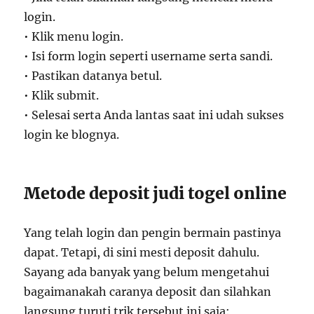
login.
• Klik menu login.
• Isi form login seperti username serta sandi.
• Pastikan datanya betul.
• Klik submit.
• Selesai serta Anda lantas saat ini udah sukses
login ke blognya.
Metode deposit judi togel online
Yang telah login dan pengin bermain pastinya
dapat. Tetapi, di sini mesti deposit dahulu.
Sayang ada banyak yang belum mengetahui
bagaimanakah caranya deposit dan silahkan
langsung turuti trik tersebut ini saja: