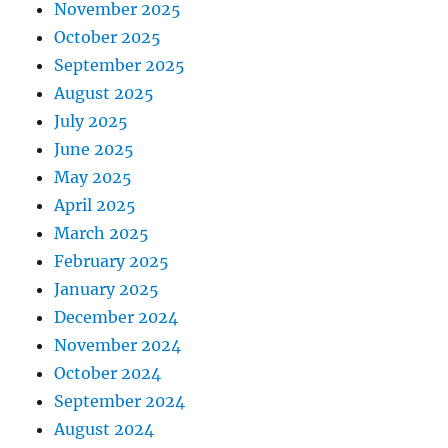
November 2025
October 2025
September 2025
August 2025
July 2025
June 2025
May 2025
April 2025
March 2025
February 2025
January 2025
December 2024
November 2024
October 2024
September 2024
August 2024