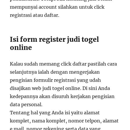
mempunyai account silahkan untuk click
registrasi atau daftar.
Isi form register judi togel
online
Kalau sudah memang click daftar pastilah cara
selanjutnya ialah dengan mengerjakan
pengisian formulir registrasi yang udah
disajikan web judi togel online. Di sini Anda
kedepannya akan disuruh kerjakan pengisian
data personal.
Tentang hal yang Anda isi yaitu alamat
komplet, nama komplet, nomor telpon, alamat
e mail, nomor rekening serta data yang