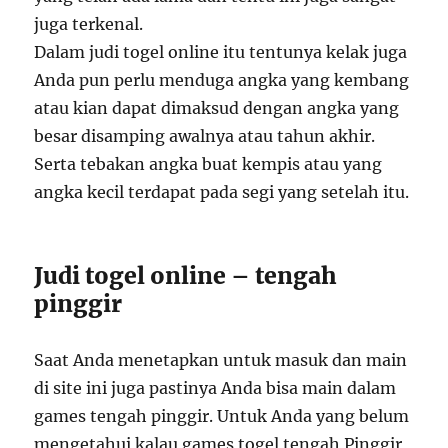
juga terkenal.
Dalam judi togel online itu tentunya kelak juga
Anda pun perlu menduga angka yang kembang
atau kian dapat dimaksud dengan angka yang
besar disamping awalnya atau tahun akhir.
Serta tebakan angka buat kempis atau yang
angka kecil terdapat pada segi yang setelah itu.
Judi togel online – tengah
pinggir
Saat Anda menetapkan untuk masuk dan main
di site ini juga pastinya Anda bisa main dalam
games tengah pinggir. Untuk Anda yang belum
mengetahui kalau games togel tengah Pinggir