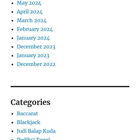
May 2024
April 2024
March 2024
February 2024
January 2024
December 2023
January 2023
December 2022
Categories
Baccarat
Blackjack
Judi Balap Kuda
Pediksi Togel