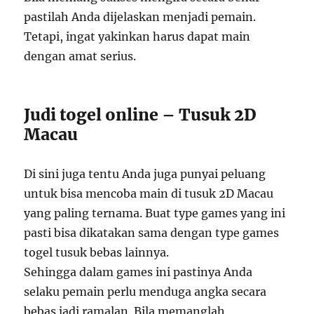
pastilah Anda dijelaskan menjadi pemain.
Tetapi, ingat yakinkan harus dapat main
dengan amat serius.
Judi togel online – Tusuk 2D
Macau
Di sini juga tentu Anda juga punyai peluang
untuk bisa mencoba main di tusuk 2D Macau
yang paling ternama. Buat type games yang ini
pasti bisa dikatakan sama dengan type games
togel tusuk bebas lainnya.
Sehingga dalam games ini pastinya Anda
selaku pemain perlu menduga angka secara
bebas jadi ramalan. Bila memanglah