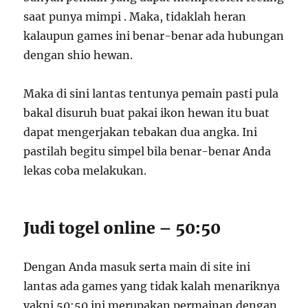
saat punya mimpi . Maka, tidaklah heran
kalaupun games ini benar-benar ada hubungan
dengan shio hewan.
Maka di sini lantas tentunya pemain pasti pula
bakal disuruh buat pakai ikon hewan itu buat
dapat mengerjakan tebakan dua angka. Ini
pastilah begitu simpel bila benar-benar Anda
lekas coba melakukan.
Judi togel online – 50:50
Dengan Anda masuk serta main di site ini
lantas ada games yang tidak kalah menariknya
yakni 50:50 ini merupakan permainan dengan