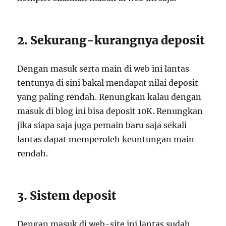
2. Sekurang-kurangnya deposit
Dengan masuk serta main di web ini lantas
tentunya di sini bakal mendapat nilai deposit
yang paling rendah. Renungkan kalau dengan
masuk di blog ini bisa deposit 10K. Renungkan
jika siapa saja juga pemain baru saja sekali
lantas dapat memperoleh keuntungan main
rendah.
3. Sistem deposit
Dengan masuk di web-site ini lantas sudah