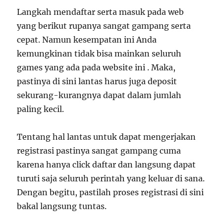
Langkah mendaftar serta masuk pada web
yang berikut rupanya sangat gampang serta
cepat. Namun kesempatan ini Anda
kemungkinan tidak bisa mainkan seluruh
games yang ada pada website ini . Maka,
pastinya di sini lantas harus juga deposit
sekurang-kurangnya dapat dalam jumlah
paling kecil.
Tentang hal lantas untuk dapat mengerjakan
registrasi pastinya sangat gampang cuma
karena hanya click daftar dan langsung dapat
turuti saja seluruh perintah yang keluar di sana.
Dengan begitu, pastilah proses registrasi di sini
bakal langsung tuntas.