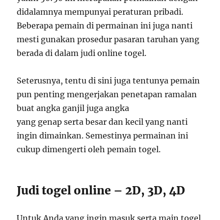
didalamnya mempunyai peraturan pribadi.
Beberapa pemain di permainan ini juga nanti
mesti gunakan prosedur pasaran taruhan yang
berada di dalam judi online togel.
Seterusnya, tentu di sini juga tentunya pemain
pun penting mengerjakan penetapan ramalan
buat angka ganjil juga angka
yang genap serta besar dan kecil yang nanti
ingin dimainkan. Semestinya permainan ini
cukup dimengerti oleh pemain togel.
Judi togel online – 2D, 3D, 4D
Untuk Anda yang ingin masuk serta main togel