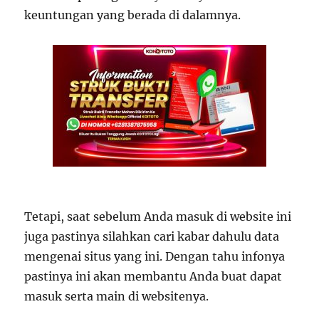
keuntungan yang berada di dalamnya.
Tetapi, saat sebelum Anda masuk di website ini
juga pastinya silahkan cari kabar dahulu data
mengenai situs yang ini. Dengan tahu infonya
pastinya ini akan membantu Anda buat dapat
masuk serta main di websitenya.