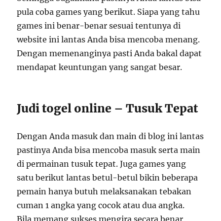
pula coba games yang berikut. Siapa yang tahu
games ini benar-benar sesuai tentunya di
website ini lantas Anda bisa mencoba menang.
Dengan memenanginya pasti Anda bakal dapat
mendapat keuntungan yang sangat besar.
Judi togel online – Tusuk Tepat
Dengan Anda masuk dan main di blog ini lantas
pastinya Anda bisa mencoba masuk serta main
di permainan tusuk tepat. Juga games yang
satu berikut lantas betul-betul bikin beberapa
pemain hanya butuh melaksanakan tebakan
cuman 1 angka yang cocok atau dua angka.
Bila memang sukses mengira secara benar