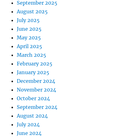
September 2025
August 2025
July 2025
June 2025
May 2025
April 2025
March 2025
February 2025
January 2025
December 2024
November 2024
October 2024
September 2024
August 2024
July 2024
June 2024