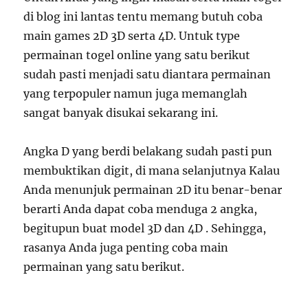
di blog ini lantas tentu memang butuh coba
main games 2D 3D serta 4D. Untuk type
permainan togel online yang satu berikut
sudah pasti menjadi satu diantara permainan
yang terpopuler namun juga memanglah
sangat banyak disukai sekarang ini.
Angka D yang berdi belakang sudah pasti pun
membuktikan digit, di mana selanjutnya Kalau
Anda menunjuk permainan 2D itu benar-benar
berarti Anda dapat coba menduga 2 angka,
begitupun buat model 3D dan 4D . Sehingga,
rasanya Anda juga penting coba main
permainan yang satu berikut.