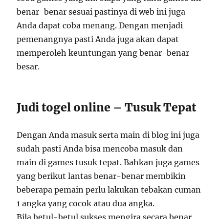
benar-benar sesuai pastinya di web ini juga
Anda dapat coba menang. Dengan menjadi
pemenangnya pasti Anda juga akan dapat
memperoleh keuntungan yang benar-benar
besar.
Judi togel online – Tusuk Tepat
Dengan Anda masuk serta main di blog ini juga
sudah pasti Anda bisa mencoba masuk dan
main di games tusuk tepat. Bahkan juga games
yang berikut lantas benar-benar membikin
beberapa pemain perlu lakukan tebakan cuman
1 angka yang cocok atau dua angka.
Bila betul-betul sukses mengira secara benar