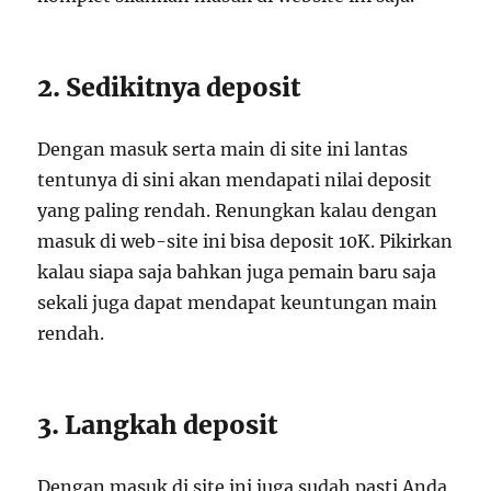
2. Sedikitnya deposit
Dengan masuk serta main di site ini lantas
tentunya di sini akan mendapati nilai deposit
yang paling rendah. Renungkan kalau dengan
masuk di web-site ini bisa deposit 10K. Pikirkan
kalau siapa saja bahkan juga pemain baru saja
sekali juga dapat mendapat keuntungan main
rendah.
3. Langkah deposit
Dengan masuk di site ini juga sudah pasti Anda