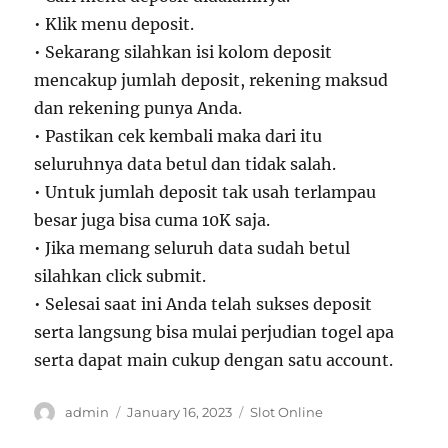
• Klik menu deposit.
• Sekarang silahkan isi kolom deposit
mencakup jumlah deposit, rekening maksud
dan rekening punya Anda.
• Pastikan cek kembali maka dari itu
seluruhnya data betul dan tidak salah.
• Untuk jumlah deposit tak usah terlampau
besar juga bisa cuma 10K saja.
• Jika memang seluruh data sudah betul
silahkan click submit.
• Selesai saat ini Anda telah sukses deposit
serta langsung bisa mulai perjudian togel apa
serta dapat main cukup dengan satu account.
A
P
C
admin
January 16, 2023
Slot Online
u
o
a