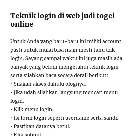
Teknik login di web judi togel
online
Untuk Anda yang baru-baru ini miliki account
pasti untuk mulai bisa main mesti tahu trik
login. Sayang sampai waktu ini juga masih ada
banyak yang belum mengetahui teknik login
serta silahkan baca secara detail berikut:
• Silakan akses dahulu blognya.
• Jika udah silahkan langsung mencari menu
login.
• Klik menu login.
• Isi form login seperti username serta sandi.
• Pastikan datanya betul.
• Klik submit.