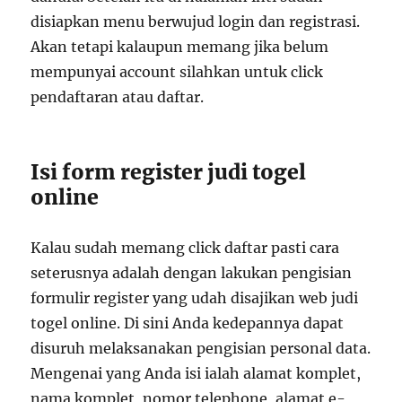
disiapkan menu berwujud login dan registrasi.
Akan tetapi kalaupun memang jika belum
mempunyai account silahkan untuk click
pendaftaran atau daftar.
Isi form register judi togel
online
Kalau sudah memang click daftar pasti cara
seterusnya adalah dengan lakukan pengisian
formulir register yang udah disajikan web judi
togel online. Di sini Anda kedepannya dapat
disuruh melaksanakan pengisian personal data.
Mengenai yang Anda isi ialah alamat komplet,
nama komplet, nomor telephone, alamat e-