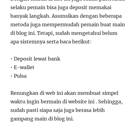
selaku pemain bisa juga deposit memakai
banyak langkah. Asumsikan dengan beberapa
metoda juga mempermudah pemain buat main
di blog ini. Tetapi, sudah mengetahui belum
apa sistemnya serta baca berikut:
• Deposit lewat bank
• E-wallet
• Pulsa
Renungkan di web ini akan membuat simpel
waktu ingin bermain di website ini . Sehingga,
sudah pasti siapa saja juga berasa lebih
gampang main di blog ini.