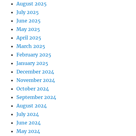
August 2025
July 2025
June 2025
May 2025
April 2025
March 2025
February 2025
January 2025
December 2024
November 2024
October 2024
September 2024
August 2024
July 2024
June 2024
May 2024