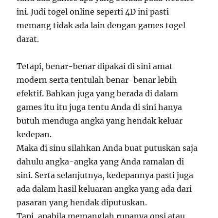
ini. Judi togel online seperti 4D ini pasti
memang tidak ada lain dengan games togel
darat.
Tetapi, benar-benar dipakai di sini amat
modern serta tentulah benar-benar lebih
efektif. Bahkan juga yang berada di dalam
games itu itu juga tentu Anda di sini hanya
butuh menduga angka yang hendak keluar
kedepan.
Maka di sinu silahkan Anda buat putuskan saja
dahulu angka-angka yang Anda ramalan di
sini. Serta selanjutnya, kedepannya pasti juga
ada dalam hasil keluaran angka yang ada dari
pasaran yang hendak diputuskan.
Tapi, apabila memanglah rupanya opsi atau