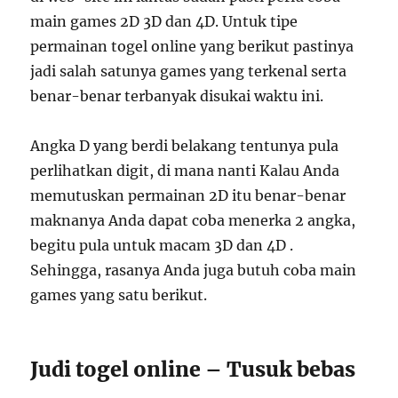
main games 2D 3D dan 4D. Untuk tipe
permainan togel online yang berikut pastinya
jadi salah satunya games yang terkenal serta
benar-benar terbanyak disukai waktu ini.
Angka D yang berdi belakang tentunya pula
perlihatkan digit, di mana nanti Kalau Anda
memutuskan permainan 2D itu benar-benar
maknanya Anda dapat coba menerka 2 angka,
begitu pula untuk macam 3D dan 4D .
Sehingga, rasanya Anda juga butuh coba main
games yang satu berikut.
Judi togel online – Tusuk bebas