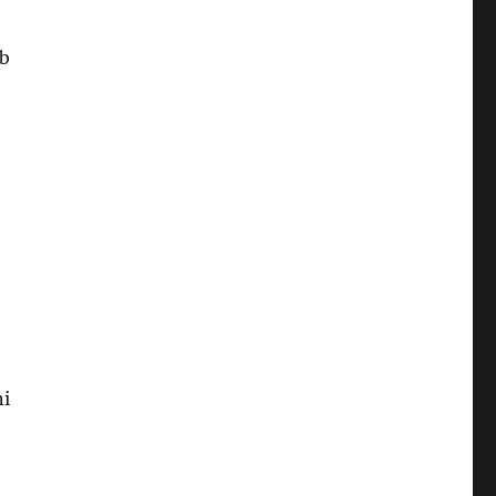
eb
ni