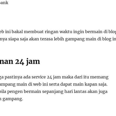
bank
b ini bakal membuat ringan waktu ingin bermain di blo
unya siapa saja akan terasa lebih gampang main di blog in
anan 24 jam
uga pastinya ada service 24 jam maka dari itu memang
ampang main di web ini serta dapat main kapan saja.
bila pengen bermain sepanjang hari lantas akan juga
h gampang.