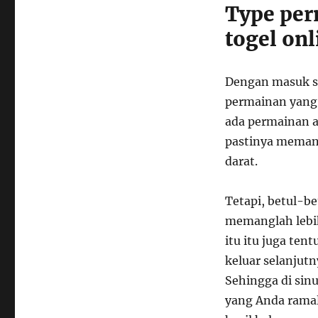
Type per
togel onl
Dengan masuk se
permainan yang 
ada permainan ap
pastinya memang
darat.
Tetapi, betul-be
memanglah lebih
itu itu juga ten
keluar selanjutn
Sehingga di sin
yang Anda ramala