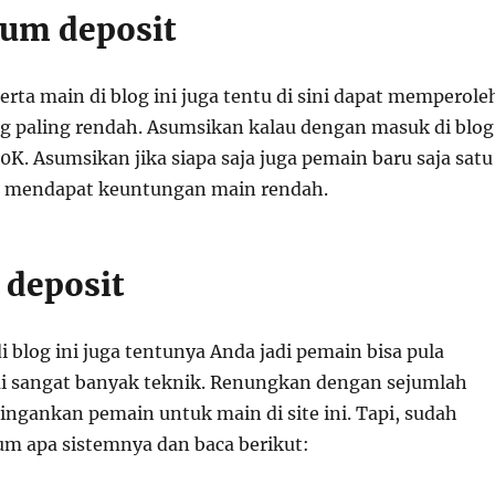
um deposit
rta main di blog ini juga tentu di sini dapat memperole
ang paling rendah. Asumsikan kalau dengan masuk di blog
 10K. Asumsikan jika siapa saja juga pemain baru saja satu
at mendapat keuntungan main rendah.
 deposit
 blog ini juga tentunya Anda jadi pemain bisa pula
i sangat banyak teknik. Renungkan dengan sejumlah
ingankan pemain untuk main di site ini. Tapi, sudah
m apa sistemnya dan baca berikut: