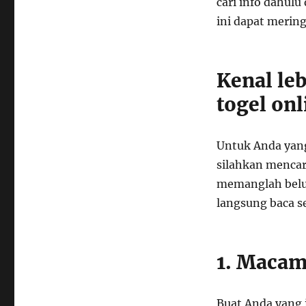
cari info dahulu
ini dapat merin
Kenal le
togel onl
Untuk Anda yang 
silahkan mencari
memanglah belum
langsung baca se
1. Macam
Buat Anda yang i