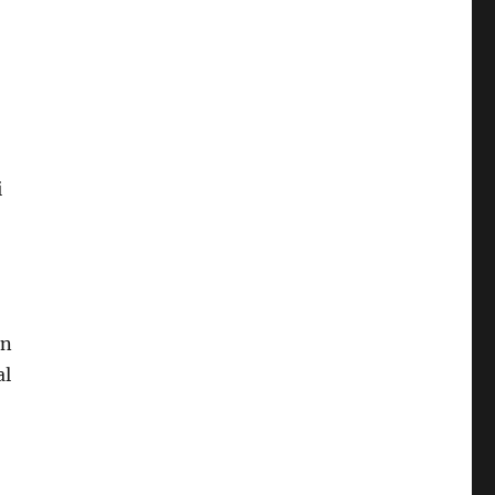
i
an
al