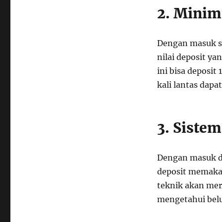
2. Minim
Dengan masuk se
nilai deposit y
ini bisa deposit
kali lantas dap
3. Sistem
Dengan masuk di
deposit memaka
teknik akan mer
mengetahui belu