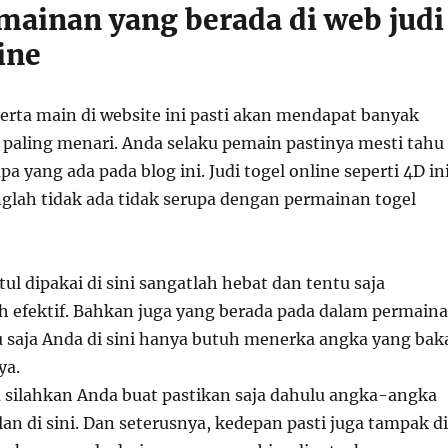
mainan yang berada di web judi
ine
rta main di website ini pasti akan mendapat banyak
paling menari. Anda selaku pemain pastinya mesti tahu
a yang ada pada blog ini. Judi togel online seperti 4D in
lah tidak ada tidak serupa dengan permainan togel
tul dipakai di sini sangatlah hebat dan tentu saja
 efektif. Bahkan juga yang berada pada dalam permain
tu saja Anda di sini hanya butuh menerka angka yang bak
ya.
u silahkan Anda buat pastikan saja dahulu angka-angka
n di sini. Dan seterusnya, kedepan pasti juga tampak di