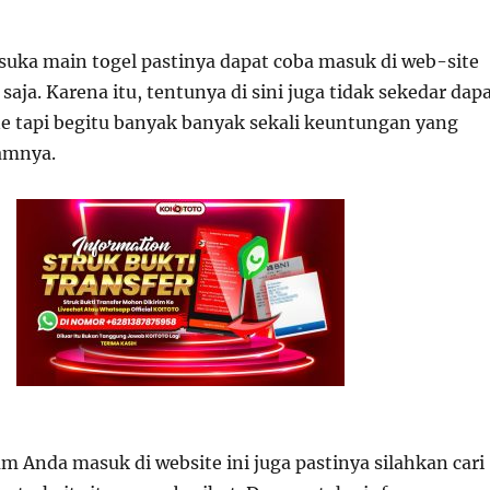
suka main togel pastinya dapat coba masuk di web-site
saja. Karena itu, tentunya di sini juga tidak sekedar dap
ne tapi begitu banyak banyak sekali keuntungan yang
amnya.
um Anda masuk di website ini juga pastinya silahkan cari