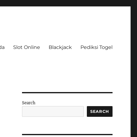
da
Slot Online
Blackjack
Pediksi Togel
Search
SEARCH