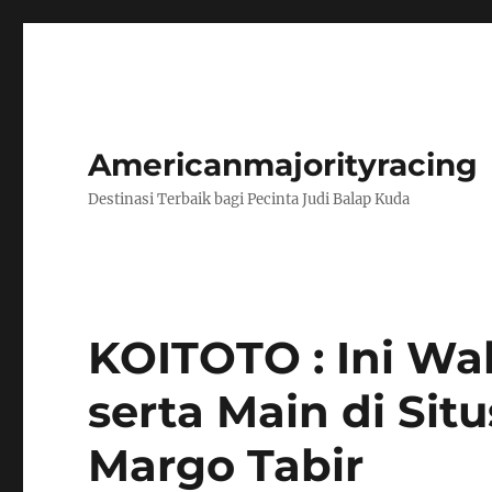
Americanmajorityracing
Destinasi Terbaik bagi Pecinta Judi Balap Kuda
KOITOTO : Ini W
serta Main di Sit
Margo Tabir