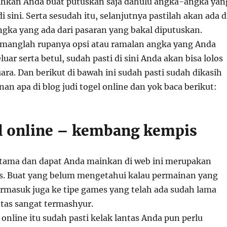
lahkan Anda buat putuskan saja dahulu angka-angka yan
i sini. Serta sesudah itu, selanjutnya pastilah akan ada d
ngka yang ada dari pasaran yang bakal diputuskan.
emanglah rupanya opsi atau ramalan angka yang Anda
luar serta betul, sudah pasti di sini Anda akan bisa lolos
uara. Dan berikut di bawah ini sudah pasti sudah dikasih
an apa di blog judi togel online dan yok baca berikut:
el online – kembang kempis
tama dan dapat Anda mainkan di web ini merupakan
. Buat yang belum mengetahui kalau permainan yang
termasuk juga ke tipe games yang telah ada sudah lama
ntas sangat termashyur.
 online itu sudah pasti kelak lantas Anda pun perlu