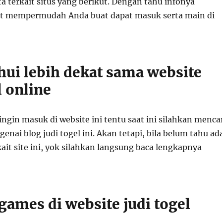
a terkait situs yang berikut. Dengan tahu infonya
pat mempermudah Anda buat dapat masuk serta main di
ui lebih dekat sama website
l online
ngin masuk di website ini tentu saat ini silahkan menca
enai blog judi togel ini. Akan tetapi, bila belum tahu ad
ait site ini, yok silahkan langsung baca lengkapnya
games di website judi togel