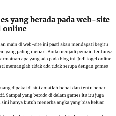
es yang berada pada web-site
l online
n main di web-site ini pasti akan mendapati begitu
n yang paling menari. Anda menjadi pemain tentunya
ermainan apa yang ada pada blog ini. Judi togel online
pasti memanglah tidak ada tidak serupa dengan games
mang dipakai di sini amatlah hebat dan tentu benar-
tif. Sampai yang berada di dalam games itu itu juga
i sini hanya butuh menerka angka yang bisa keluar