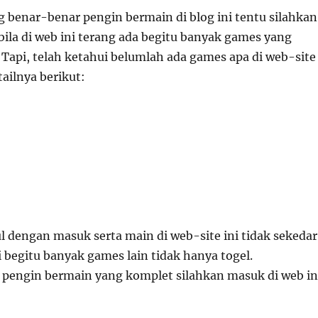
 benar-benar pengin bermain di blog ini tentu silahkan
 bila di web ini terang ada begitu banyak games yang
 Tapi, telah ketahui belumlah ada games apa di web-site
tailnya berikut:
l dengan masuk serta main di web-site ini tidak sekedar
 begitu banyak games lain tidak hanya togel.
pengin bermain yang komplet silahkan masuk di web in