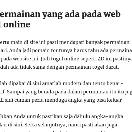
ermainan yang ada pada web
l online
rta main di site ini pasti mendapati banyak permainan
ari. Anda jadi pemain tentunya harus tahu ada permain
pada website ini. Judi togel online seperti 4D ini pastiny
aklah ada tidak sama dengan permainan togel darat.
ah dipakai di sini amatlah modern dan tentu benar-
tif. Sampai yang berada pada dalam permainan itu itu ju
 di sini cuman perlu menduga angka yang bisa keluar
lahkan Anda untuk pastikan saja dahulu angka-angka
n di sini. Serta selanjutnya, nanti pasti akan juga