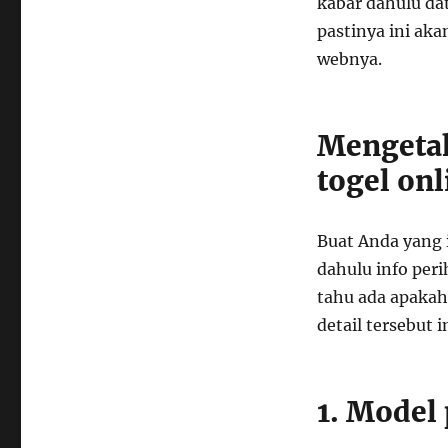
kabar dahulu dat
pastinya ini ak
webnya.
Mengetah
togel onl
Buat Anda yang i
dahulu info peri
tahu ada apakah 
detail tersebut i
1. Model 