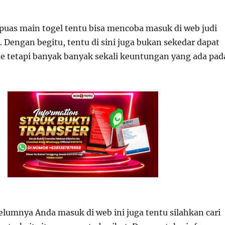
puas main togel tentu bisa mencoba masuk di web judi
. Dengan begitu, tentu di sini juga bukan sekedar dapat
ne tetapi banyak banyak sekali keuntungan yang ada pad
elumnya Anda masuk di web ini juga tentu silahkan cari