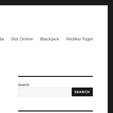
da
Slot Online
Blackjack
Pediksi Togel
Search
SEARCH