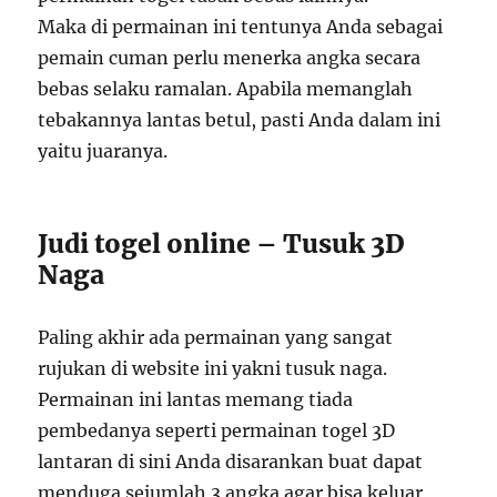
Maka di permainan ini tentunya Anda sebagai
pemain cuman perlu menerka angka secara
bebas selaku ramalan. Apabila memanglah
tebakannya lantas betul, pasti Anda dalam ini
yaitu juaranya.
Judi togel online – Tusuk 3D
Naga
Paling akhir ada permainan yang sangat
rujukan di website ini yakni tusuk naga.
Permainan ini lantas memang tiada
pembedanya seperti permainan togel 3D
lantaran di sini Anda disarankan buat dapat
menduga sejumlah 3 angka agar bisa keluar