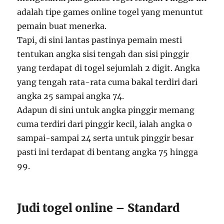
adalah tipe games online togel yang menuntut
pemain buat menerka.
Tapi, di sini lantas pastinya pemain mesti
tentukan angka sisi tengah dan sisi pinggir
yang terdapat di togel sejumlah 2 digit. Angka
yang tengah rata-rata cuma bakal terdiri dari
angka 25 sampai angka 74.
Adapun di sini untuk angka pinggir memang
cuma terdiri dari pinggir kecil, ialah angka 0
sampai-sampai 24 serta untuk pinggir besar
pasti ini terdapat di bentang angka 75 hingga
99.
Judi togel online – Standard