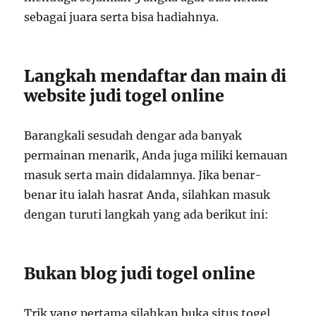
sebagai juara serta bisa hadiahnya.
Langkah mendaftar dan main di
website judi togel online
Barangkali sesudah dengar ada banyak
permainan menarik, Anda juga miliki kemauan
masuk serta main didalamnya. Jika benar-
benar itu ialah hasrat Anda, silahkan masuk
dengan turuti langkah yang ada berikut ini:
Bukan blog judi togel online
Trik yang pertama silahkan buka situs togel