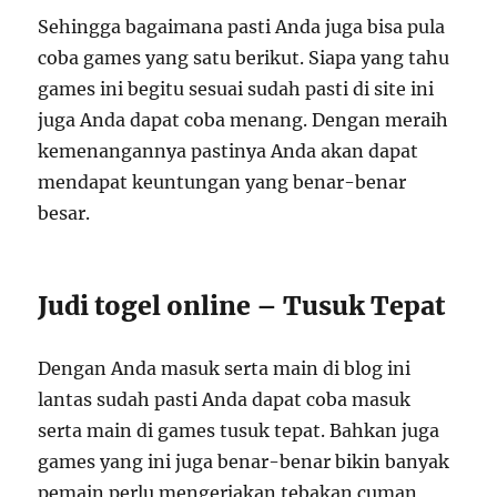
Sehingga bagaimana pasti Anda juga bisa pula
coba games yang satu berikut. Siapa yang tahu
games ini begitu sesuai sudah pasti di site ini
juga Anda dapat coba menang. Dengan meraih
kemenangannya pastinya Anda akan dapat
mendapat keuntungan yang benar-benar
besar.
Judi togel online – Tusuk Tepat
Dengan Anda masuk serta main di blog ini
lantas sudah pasti Anda dapat coba masuk
serta main di games tusuk tepat. Bahkan juga
games yang ini juga benar-benar bikin banyak
pemain perlu mengerjakan tebakan cuman