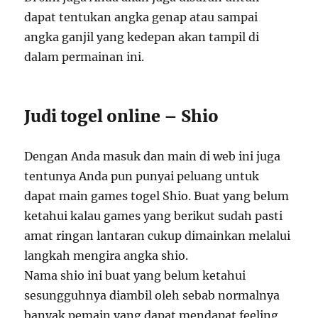
dapat tentukan angka genap atau sampai
angka ganjil yang kedepan akan tampil di
dalam permainan ini.
Judi togel online – Shio
Dengan Anda masuk dan main di web ini juga
tentunya Anda pun punyai peluang untuk
dapat main games togel Shio. Buat yang belum
ketahui kalau games yang berikut sudah pasti
amat ringan lantaran cukup dimainkan melalui
langkah mengira angka shio.
Nama shio ini buat yang belum ketahui
sesungguhnya diambil oleh sebab normalnya
banyak pemain yang dapat mendapat feeling