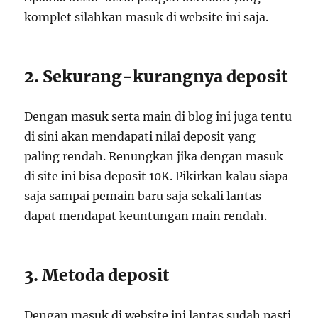
komplet silahkan masuk di website ini saja.
2. Sekurang-kurangnya deposit
Dengan masuk serta main di blog ini juga tentu
di sini akan mendapati nilai deposit yang
paling rendah. Renungkan jika dengan masuk
di site ini bisa deposit 10K. Pikirkan kalau siapa
saja sampai pemain baru saja sekali lantas
dapat mendapat keuntungan main rendah.
3. Metoda deposit
Dengan masuk di website ini lantas sudah pasti