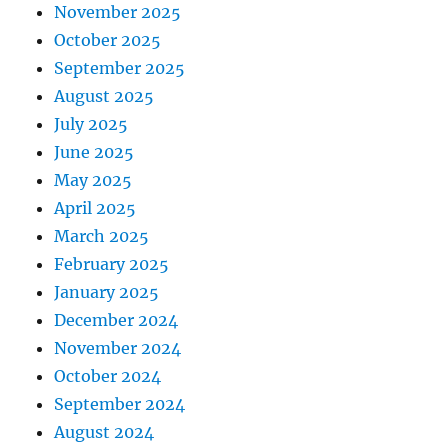
November 2025
October 2025
September 2025
August 2025
July 2025
June 2025
May 2025
April 2025
March 2025
February 2025
January 2025
December 2024
November 2024
October 2024
September 2024
August 2024