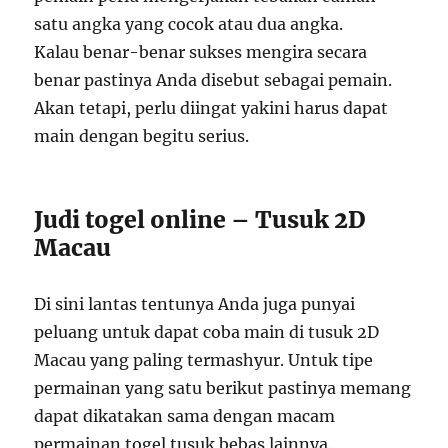
satu angka yang cocok atau dua angka.
Kalau benar-benar sukses mengira secara
benar pastinya Anda disebut sebagai pemain.
Akan tetapi, perlu diingat yakini harus dapat
main dengan begitu serius.
Judi togel online – Tusuk 2D
Macau
Di sini lantas tentunya Anda juga punyai
peluang untuk dapat coba main di tusuk 2D
Macau yang paling termashyur. Untuk tipe
permainan yang satu berikut pastinya memang
dapat dikatakan sama dengan macam
permainan togel tusuk bebas lainnya.