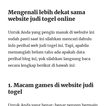
Mengenali lebih dekat sama
website judi togel online
Untuk Anda yang pengin masuk di website ini
sudah pasti saat ini silahkan mencari dahulu
info perihal web judi togel ini. Tapi, apabila
memanglah belum tahu ada apakah data
perihal blog ini, yok silahkan langsung baca
secara lengkap berikut di bawah ini:
1. Macam games di website judi
togel
Untuk Anda yang benar-benar pengen bermain