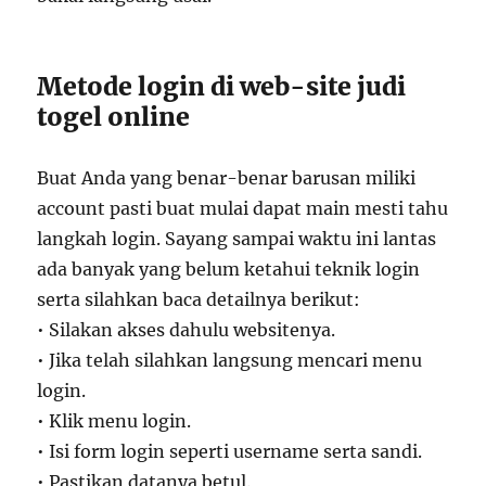
Metode login di web-site judi
togel online
Buat Anda yang benar-benar barusan miliki
account pasti buat mulai dapat main mesti tahu
langkah login. Sayang sampai waktu ini lantas
ada banyak yang belum ketahui teknik login
serta silahkan baca detailnya berikut:
• Silakan akses dahulu websitenya.
• Jika telah silahkan langsung mencari menu
login.
• Klik menu login.
• Isi form login seperti username serta sandi.
• Pastikan datanya betul.