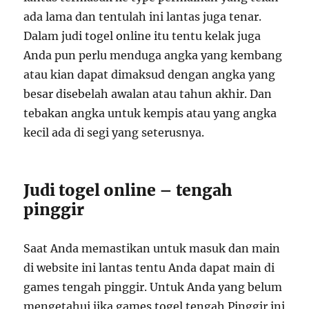
ada lama dan tentulah ini lantas juga tenar.
Dalam judi togel online itu tentu kelak juga
Anda pun perlu menduga angka yang kembang
atau kian dapat dimaksud dengan angka yang
besar disebelah awalan atau tahun akhir. Dan
tebakan angka untuk kempis atau yang angka
kecil ada di segi yang seterusnya.
Judi togel online – tengah
pinggir
Saat Anda memastikan untuk masuk dan main
di website ini lantas tentu Anda dapat main di
games tengah pinggir. Untuk Anda yang belum
mengetahui jika games togel tengah Pinggir ini