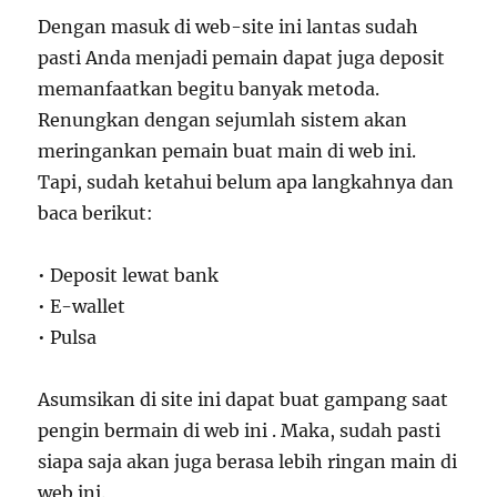
Dengan masuk di web-site ini lantas sudah
pasti Anda menjadi pemain dapat juga deposit
memanfaatkan begitu banyak metoda.
Renungkan dengan sejumlah sistem akan
meringankan pemain buat main di web ini.
Tapi, sudah ketahui belum apa langkahnya dan
baca berikut:
• Deposit lewat bank
• E-wallet
• Pulsa
Asumsikan di site ini dapat buat gampang saat
pengin bermain di web ini . Maka, sudah pasti
siapa saja akan juga berasa lebih ringan main di
web ini.