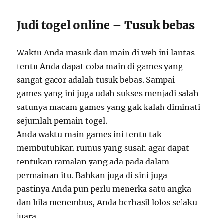
Judi togel online – Tusuk bebas
Waktu Anda masuk dan main di web ini lantas
tentu Anda dapat coba main di games yang
sangat gacor adalah tusuk bebas. Sampai
games yang ini juga udah sukses menjadi salah
satunya macam games yang gak kalah diminati
sejumlah pemain togel.
Anda waktu main games ini tentu tak
membutuhkan rumus yang susah agar dapat
tentukan ramalan yang ada pada dalam
permainan itu. Bahkan juga di sini juga
pastinya Anda pun perlu menerka satu angka
dan bila menembus, Anda berhasil lolos selaku
juara.