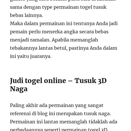
sama dengan type permainan togel tusuk
bebas lainnya.
Maka dalam permainan ini tentunya Anda jadi
pemain perlu menerka angka secara bebas
menjadi ramalan. Apabila memanglah
tebakannya lantas betul, pastinya Anda dalam
ini yaitu juaranya.
Judi togel online – Tusuk 3D
Naga
Paling akhir ada permainan yang sangat
referensi di blog ini merupakan tusuk naga.
Permainan ini lantas memanglah tidaklah ada
perbedaannya seperti permainan togel 3D