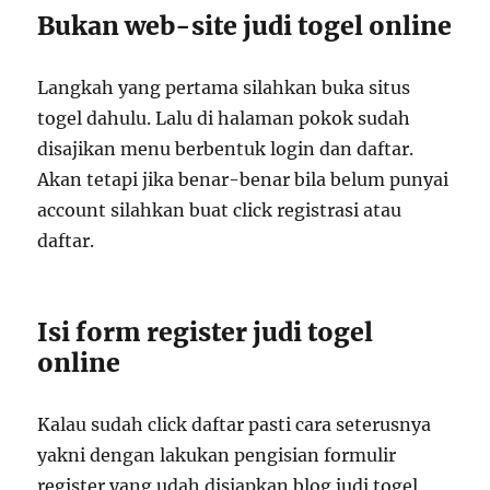
Bukan web-site judi togel online
Langkah yang pertama silahkan buka situs
togel dahulu. Lalu di halaman pokok sudah
disajikan menu berbentuk login dan daftar.
Akan tetapi jika benar-benar bila belum punyai
account silahkan buat click registrasi atau
daftar.
Isi form register judi togel
online
Kalau sudah click daftar pasti cara seterusnya
yakni dengan lakukan pengisian formulir
register yang udah disiapkan blog judi togel