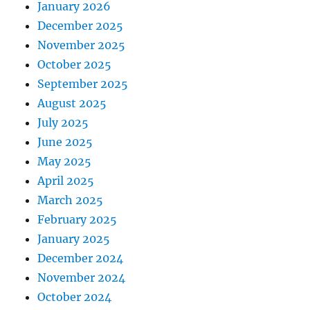
January 2026
December 2025
November 2025
October 2025
September 2025
August 2025
July 2025
June 2025
May 2025
April 2025
March 2025
February 2025
January 2025
December 2024
November 2024
October 2024