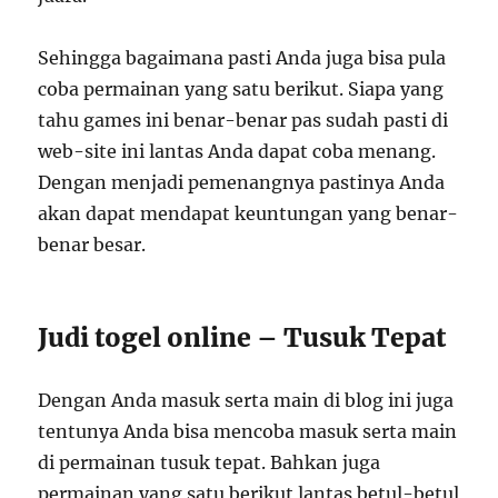
Sehingga bagaimana pasti Anda juga bisa pula
coba permainan yang satu berikut. Siapa yang
tahu games ini benar-benar pas sudah pasti di
web-site ini lantas Anda dapat coba menang.
Dengan menjadi pemenangnya pastinya Anda
akan dapat mendapat keuntungan yang benar-
benar besar.
Judi togel online – Tusuk Tepat
Dengan Anda masuk serta main di blog ini juga
tentunya Anda bisa mencoba masuk serta main
di permainan tusuk tepat. Bahkan juga
permainan yang satu berikut lantas betul-betul