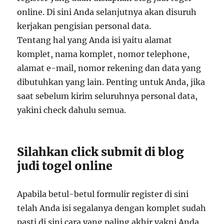
online. Di sini Anda selanjutnya akan disuruh
kerjakan pengisian personal data.
Tentang hal yang Anda isi yaitu alamat
komplet, nama komplet, nomor telephone,
alamat e-mail, nomor rekening dan data yang
dibutuhkan yang lain. Penting untuk Anda, jika
saat sebelum kirim seluruhnya personal data,
yakini check dahulu semua.
Silahkan click submit di blog
judi togel online
Apabila betul-betul formulir register di sini
telah Anda isi segalanya dengan komplet sudah
pasti di sini cara yang paling akhir yakni Anda