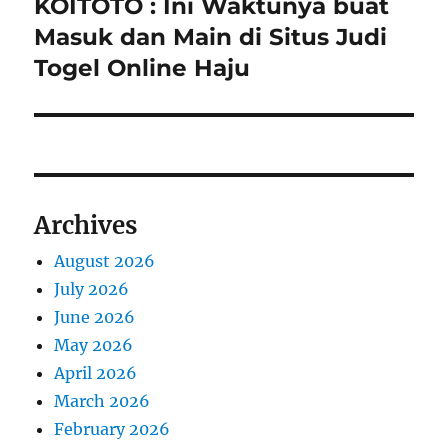
KOITOTO : Ini Waktunya buat
N
s
v
e
Masuk dan Main di Situs Judi
p
x
i
Togel Online Haju
o
t
s
g
p
t
o
a
:
s
t
t
Archives
:
i
August 2026
o
July 2026
n
June 2026
May 2026
April 2026
March 2026
February 2026