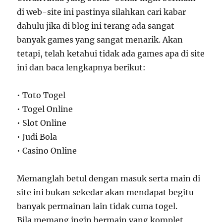
di web-site ini pastinya silahkan cari kabar
dahulu jika di blog ini terang ada sangat
banyak games yang sangat menarik. Akan
tetapi, telah ketahui tidak ada games apa di site
ini dan baca lengkapnya berikut:
• Toto Togel
• Togel Online
• Slot Online
• Judi Bola
• Casino Online
Memanglah betul dengan masuk serta main di
site ini bukan sekedar akan mendapat begitu
banyak permainan lain tidak cuma togel.
Bila memang ingin bermain yang komplet