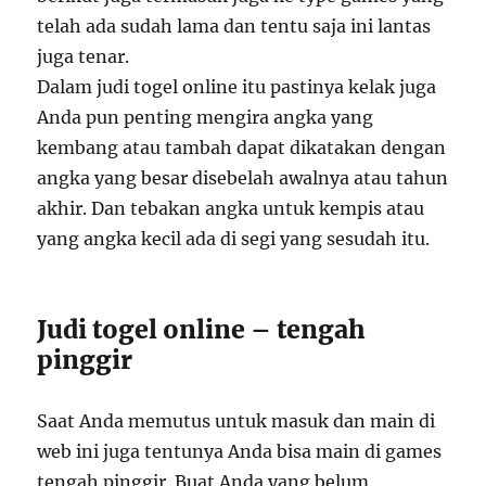
telah ada sudah lama dan tentu saja ini lantas
juga tenar.
Dalam judi togel online itu pastinya kelak juga
Anda pun penting mengira angka yang
kembang atau tambah dapat dikatakan dengan
angka yang besar disebelah awalnya atau tahun
akhir. Dan tebakan angka untuk kempis atau
yang angka kecil ada di segi yang sesudah itu.
Judi togel online – tengah
pinggir
Saat Anda memutus untuk masuk dan main di
web ini juga tentunya Anda bisa main di games
tengah pinggir. Buat Anda yang belum