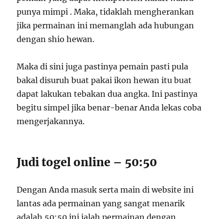
punya mimpi . Maka, tidaklah mengherankan
jika permainan ini memanglah ada hubungan
dengan shio hewan.
Maka di sini juga pastinya pemain pasti pula
bakal disuruh buat pakai ikon hewan itu buat
dapat lakukan tebakan dua angka. Ini pastinya
begitu simpel jika benar-benar Anda lekas coba
mengerjakannya.
Judi togel online – 50:50
Dengan Anda masuk serta main di website ini
lantas ada permainan yang sangat menarik
adalah 50:50 ini ialah permainan dengan