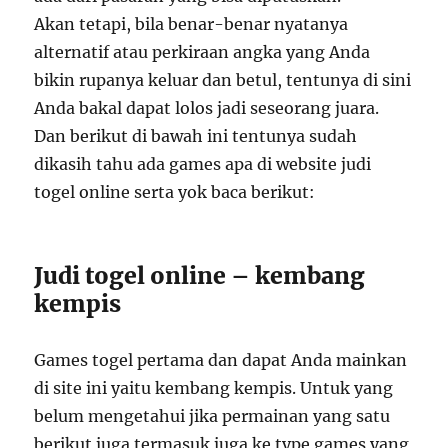
Akan tetapi, bila benar-benar nyatanya
alternatif atau perkiraan angka yang Anda
bikin rupanya keluar dan betul, tentunya di sini
Anda bakal dapat lolos jadi seseorang juara.
Dan berikut di bawah ini tentunya sudah
dikasih tahu ada games apa di website judi
togel online serta yok baca berikut:
Judi togel online – kembang
kempis
Games togel pertama dan dapat Anda mainkan
di site ini yaitu kembang kempis. Untuk yang
belum mengetahui jika permainan yang satu
berikut juga termasuk juga ke type games yang