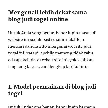
Mengenali lebih dekat sama
blog judi togel online
Untuk Anda yang benar-benar ingin masuk di
website ini sudah pasti saat ini silahkan
mencari dahulu info mengenai website judi
togel ini. Tetapi, apabila memang tidak tahu
ada apakah data terkait site ini, yok silahkan
langsung baca secara lengkap berikut ini:
1. Model permainan di blog judi
togel
Untuk Anda yang benar-benar ingin bermain