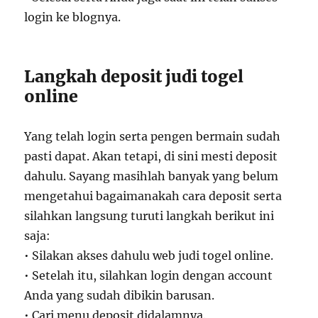
login ke blognya.
Langkah deposit judi togel
online
Yang telah login serta pengen bermain sudah
pasti dapat. Akan tetapi, di sini mesti deposit
dahulu. Sayang masihlah banyak yang belum
mengetahui bagaimanakah cara deposit serta
silahkan langsung turuti langkah berikut ini
saja:
• Silakan akses dahulu web judi togel online.
• Setelah itu, silahkan login dengan account
Anda yang sudah dibikin barusan.
• Cari menu deposit didalamnya.