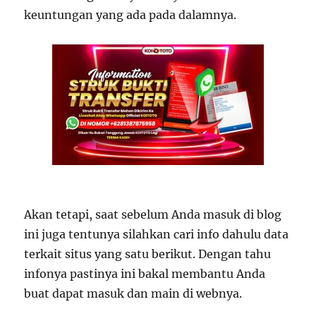
keuntungan yang ada pada dalamnya.
Akan tetapi, saat sebelum Anda masuk di blog
ini juga tentunya silahkan cari info dahulu data
terkait situs yang satu berikut. Dengan tahu
infonya pastinya ini bakal membantu Anda
buat dapat masuk dan main di webnya.