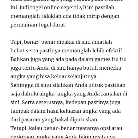
ini. Judi togel online seperti 4D ini pastilah
memanglah tidaklah ada tidak mirip dengan
permainan togel darat.
Tapi, benar-benar dipakai di sini amatlah
hebat serta pastinya memanglah lebih efektif.
Bahkan juga yang ada pada dalam games itu itu
juga tentu Anda di sini hanya butuh menerka
angka yang bisa keluar selanjutnya.
Sehingga di sinu silahkan Anda untuk pastikan
saja dahulu angka-angka yang Anda ramalan di
sini. Serta seterusnya, kedepan pastinya juga
tampak dalam hasil keluaran angka yang ada
dari pasaran yang bakal diputuskan.
Tetapi, kalau benar-benar nyatanya opsi atau
perkiraan angka yang Anda bikin nyatanya