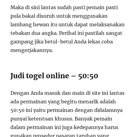
Maka di sini lantas sudah pasti pemain pasti
pula bakal disuruh untuk menggunakan
lambang hewan itu untuk dapat melaksanakan
tebakan dua angka. Perihal ini pastilah sangat
gampang jika betul-betul Anda lekas coba
mengerjakannya.
Judi togel online – 50:50
Dengan Anda masuk dan main di site ini lantas
ada permainan yang begitu menarik adalah
50:50 ini yaitu permainan dengan didalamnya
punyai ketentuan khusus. Banyak pemain
dalam permainan ini juga kedepannya harus
gunakan prosedur pasaran taruhan yang