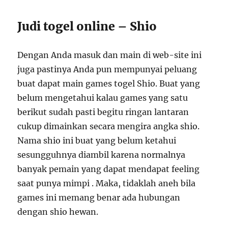
Judi togel online – Shio
Dengan Anda masuk dan main di web-site ini
juga pastinya Anda pun mempunyai peluang
buat dapat main games togel Shio. Buat yang
belum mengetahui kalau games yang satu
berikut sudah pasti begitu ringan lantaran
cukup dimainkan secara mengira angka shio.
Nama shio ini buat yang belum ketahui
sesungguhnya diambil karena normalnya
banyak pemain yang dapat mendapat feeling
saat punya mimpi . Maka, tidaklah aneh bila
games ini memang benar ada hubungan
dengan shio hewan.