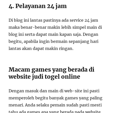
4. Pelayanan 24 jam
Di blog ini lantas pastinya ada service 24 jam
maka benar-benar makin lebih simpel main di
blog ini serta dapat main kapan saja. Dengan
begitu, apabila ingin bermain sepanjang hari
lantas akan dapat makin ringan.
Macam games yang berada di
website judi togel online
Dengan masuk dan main di web-site ini pasti
memperoleh begitu banyak games yang paling
menari. Anda selaku pemain sudah pasti mesti
tahu ada games apa yang berada pada website