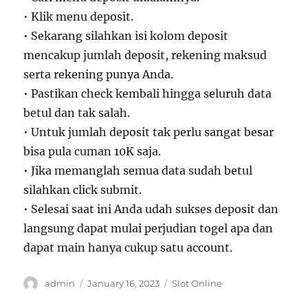
• Klik menu deposit.
• Sekarang silahkan isi kolom deposit
mencakup jumlah deposit, rekening maksud
serta rekening punya Anda.
• Pastikan check kembali hingga seluruh data
betul dan tak salah.
• Untuk jumlah deposit tak perlu sangat besar
bisa pula cuman 10K saja.
• Jika memanglah semua data sudah betul
silahkan click submit.
• Selesai saat ini Anda udah sukses deposit dan
langsung dapat mulai perjudian togel apa dan
dapat main hanya cukup satu account.
A
P
C
admin
January 16, 2023
Slot Online
u
o
a