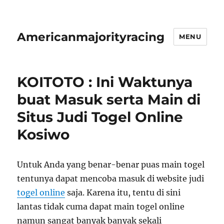
Americanmajorityracing
MENU
KOITOTO : Ini Waktunya
buat Masuk serta Main di
Situs Judi Togel Online
Kosiwo
Untuk Anda yang benar-benar puas main togel
tentunya dapat mencoba masuk di website judi
togel online
saja. Karena itu, tentu di sini
lantas tidak cuma dapat main togel online
namun sangat banyak banyak sekali