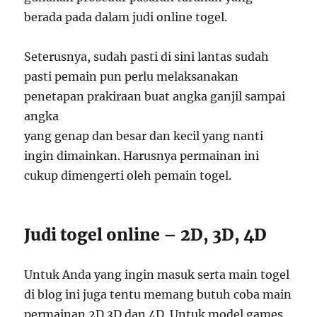
berada pada dalam judi online togel.
Seterusnya, sudah pasti di sini lantas sudah
pasti pemain pun perlu melaksanakan
penetapan prakiraan buat angka ganjil sampai
angka
yang genap dan besar dan kecil yang nanti
ingin dimainkan. Harusnya permainan ini
cukup dimengerti oleh pemain togel.
Judi togel online – 2D, 3D, 4D
Untuk Anda yang ingin masuk serta main togel
di blog ini juga tentu memang butuh coba main
permainan 2D 3D dan 4D. Untuk model games