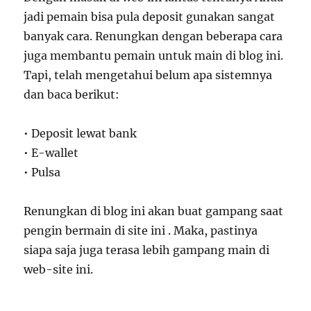
jadi pemain bisa pula deposit gunakan sangat
banyak cara. Renungkan dengan beberapa cara
juga membantu pemain untuk main di blog ini.
Tapi, telah mengetahui belum apa sistemnya
dan baca berikut:
• Deposit lewat bank
• E-wallet
• Pulsa
Renungkan di blog ini akan buat gampang saat
pengin bermain di site ini . Maka, pastinya
siapa saja juga terasa lebih gampang main di
web-site ini.