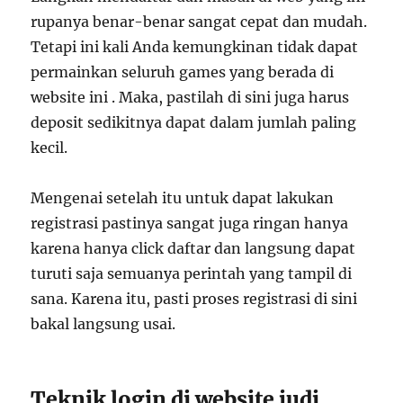
rupanya benar-benar sangat cepat dan mudah.
Tetapi ini kali Anda kemungkinan tidak dapat
permainkan seluruh games yang berada di
website ini . Maka, pastilah di sini juga harus
deposit sedikitnya dapat dalam jumlah paling
kecil.
Mengenai setelah itu untuk dapat lakukan
registrasi pastinya sangat juga ringan hanya
karena hanya click daftar dan langsung dapat
turuti saja semuanya perintah yang tampil di
sana. Karena itu, pasti proses registrasi di sini
bakal langsung usai.
Teknik login di website judi