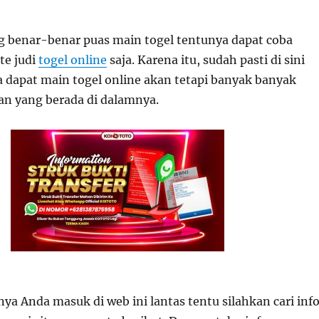
 benar-benar puas main togel tentunya dapat coba
te judi
togel online
saja. Karena itu, sudah pasti di sini
 dapat main togel online akan tetapi banyak banyak
an yang berada di dalamnya.
ya Anda masuk di web ini lantas tentu silahkan cari inf