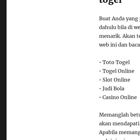
Buat Anda yang p
dahulu bila di w
menarik. Akan t
web ini dan baca
• Toto Togel
• Togel Online
• Slot Online
• Judi Bola
• Casino Online
Memanglah betul
akan mendapati 
Apabila memang