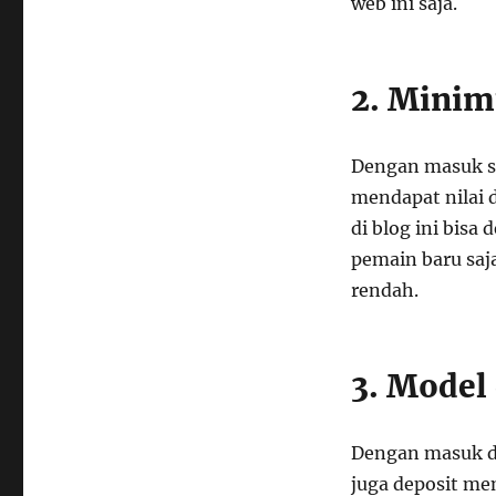
web ini saja.
2. Minim
Dengan masuk ser
mendapat nilai 
di blog ini bisa
pemain baru saj
rendah.
3. Model
Dengan masuk di
juga deposit me