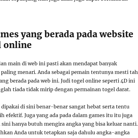
mes yang berada pada website
l online
n main di web ini pasti akan mendapat banyak
paling menari. Anda sebagai pemain tentunya mesti ta
ng berada pada web ini. Judi togel online seperti 4D ini
lah tiada tidak mirip dengan permainan togel darat.
dipakai di sini benar-benar sangat hebat serta tentu
h efektif. Juga yang ada pada dalam games itu itu juga
 sini hanya butuh mengira angka yang bisa keluar nanti.
lahkan Anda untuk tetapkan saja dahulu angka-angka