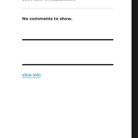
No comments to show.
situs toto