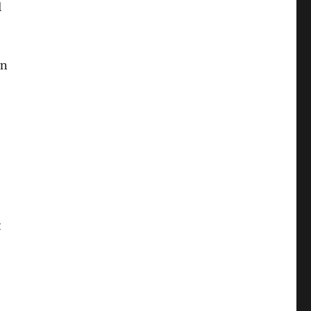
l
an
t