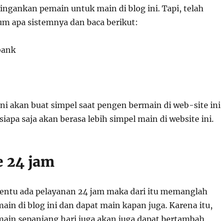
ingankan pemain untuk main di blog ini. Tapi, telah
m apa sistemnya dan baca berikut:
bank
ini akan buat simpel saat pengen bermain di web-site ini 
iapa saja akan berasa lebih simpel main di website ini.
e 24 jam
a tentu ada pelayanan 24 jam maka dari itu memanglah
in di blog ini dan dapat main kapan juga. Karena itu,
main sepanjang hari juga akan juga dapat bertambah