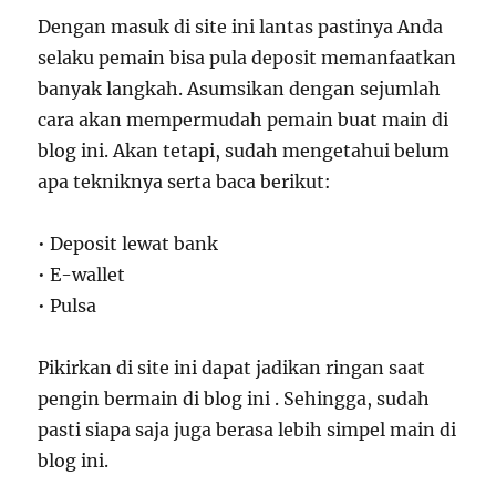
Dengan masuk di site ini lantas pastinya Anda
selaku pemain bisa pula deposit memanfaatkan
banyak langkah. Asumsikan dengan sejumlah
cara akan mempermudah pemain buat main di
blog ini. Akan tetapi, sudah mengetahui belum
apa tekniknya serta baca berikut:
• Deposit lewat bank
• E-wallet
• Pulsa
Pikirkan di site ini dapat jadikan ringan saat
pengin bermain di blog ini . Sehingga, sudah
pasti siapa saja juga berasa lebih simpel main di
blog ini.