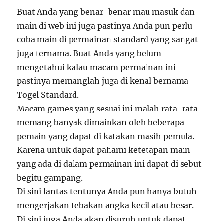
Buat Anda yang benar-benar mau masuk dan
main di web ini juga pastinya Anda pun perlu
coba main di permainan standard yang sangat
juga ternama. Buat Anda yang belum
mengetahui kalau macam permainan ini
pastinya memanglah juga di kenal bernama
Togel Standard.
Macam games yang sesuai ini malah rata-rata
memang banyak dimainkan oleh beberapa
pemain yang dapat di katakan masih pemula.
Karena untuk dapat pahami ketetapan main
yang ada di dalam permainan ini dapat di sebut
begitu gampang.
Di sini lantas tentunya Anda pun hanya butuh
mengerjakan tebakan angka kecil atau besar.
Di sini juga Anda akan disuruh untuk dapat