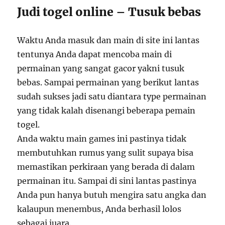
Judi togel online – Tusuk bebas
Waktu Anda masuk dan main di site ini lantas
tentunya Anda dapat mencoba main di
permainan yang sangat gacor yakni tusuk
bebas. Sampai permainan yang berikut lantas
sudah sukses jadi satu diantara type permainan
yang tidak kalah disenangi beberapa pemain
togel.
Anda waktu main games ini pastinya tidak
membutuhkan rumus yang sulit supaya bisa
memastikan perkiraan yang berada di dalam
permainan itu. Sampai di sini lantas pastinya
Anda pun hanya butuh mengira satu angka dan
kalaupun menembus, Anda berhasil lolos
sebagai juara.