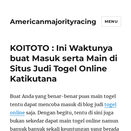
Americanmajorityracing
MENU
KOITOTO : Ini Waktunya
buat Masuk serta Main di
Situs Judi Togel Online
Katikutana
Buat Anda yang benar-benar puas main togel
tentu dapat mencoba masuk di blog judi
togel
online
saja. Dengan begitu, tentu di sini juga
bukan sekedar dapat main togel online namun
banyak banyak sekali keuntungan yang berada