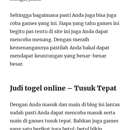
Sehingga bagaimana pasti Anda juga bisa juga
coba games yang ini. Siapa yang tahu games ini
begitu pas tentu di site ini juga Anda dapat
mencoba menang. Dengan meraih
kemenangannya pastilah Anda bakal dapat
mendapat keuntungan yang benar-benar
besar.
Judi togel online – Tusuk Tepat
Dengan Anda masuk dan main di blog ini lantas
sudah pasti Anda dapat mencoba masuk serta
main di games tusuk tepat. Bahkan juga games
yang satu berikut juga betul-betul bikin