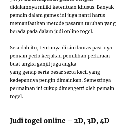
didalamnya miliki ketentuan khusus. Banyak
pemain dalam games ini juga nanti harus
memanfaatkan metode pasaran taruhan yang
berada pada dalam judi online togel.
Sesudah itu, tentunya di sini lantas pastinya
pemain perlu kerjakan pemilihan perkiraan
buat angka ganjil juga angka
yang genap serta besar serta kecil yang
kedepannya pengin dimainkan. Semestinya
permainan ini cukup dimengerti oleh pemain
togel.
Judi togel online – 2D, 3D, 4D