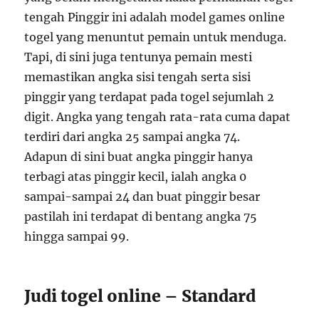
tengah Pinggir ini adalah model games online
togel yang menuntut pemain untuk menduga.
Tapi, di sini juga tentunya pemain mesti
memastikan angka sisi tengah serta sisi
pinggir yang terdapat pada togel sejumlah 2
digit. Angka yang tengah rata-rata cuma dapat
terdiri dari angka 25 sampai angka 74.
Adapun di sini buat angka pinggir hanya
terbagi atas pinggir kecil, ialah angka 0
sampai-sampai 24 dan buat pinggir besar
pastilah ini terdapat di bentang angka 75
hingga sampai 99.
Judi togel online – Standard