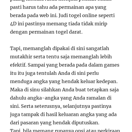
pasti harus tahu ada permainan apa yang
berada pada web ini. Judi togel online seperti
4D ini pastinya memang tiada tidak mirip
dengan permainan togel darat.
Tapi, memanglah dipakai di sini sangatlah
mutakhir serta tentu saja memanglah lebih
efektif. Sampai yang berada pada dalam games
itu itu juga tentulah Anda di sini perlu
menduga angka yang hendak keluar kedepan.
Maka di sinu silahkan Anda buat tetapkan saja
dahulu angka-angka yang Anda ramalan di
sini. Serta seterusnya, selanjutnya pastinya
juga tampak di hasil keluaran angka yang ada
dari pasaran yang hendak diputuskan.
Tapi, bila memang rupanya opsi atau perkiraan