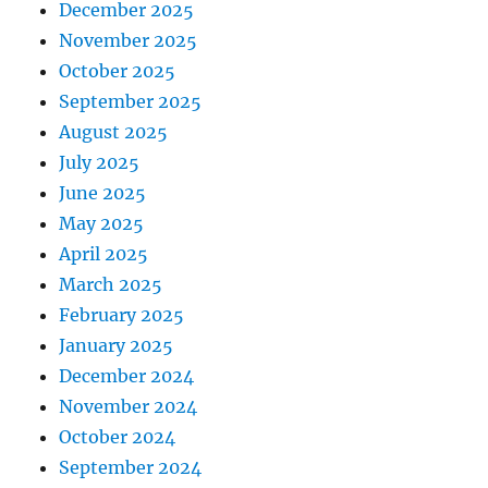
December 2025
November 2025
October 2025
September 2025
August 2025
July 2025
June 2025
May 2025
April 2025
March 2025
February 2025
January 2025
December 2024
November 2024
October 2024
September 2024