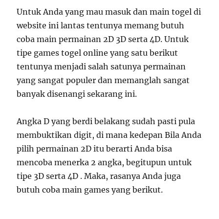
Untuk Anda yang mau masuk dan main togel di
website ini lantas tentunya memang butuh
coba main permainan 2D 3D serta 4D. Untuk
tipe games togel online yang satu berikut
tentunya menjadi salah satunya permainan
yang sangat populer dan memanglah sangat
banyak disenangi sekarang ini.
Angka D yang berdi belakang sudah pasti pula
membuktikan digit, di mana kedepan Bila Anda
pilih permainan 2D itu berarti Anda bisa
mencoba menerka 2 angka, begitupun untuk
tipe 3D serta 4D . Maka, rasanya Anda juga
butuh coba main games yang berikut.