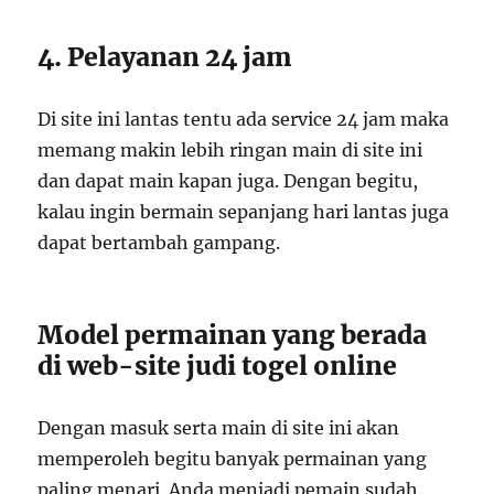
4. Pelayanan 24 jam
Di site ini lantas tentu ada service 24 jam maka
memang makin lebih ringan main di site ini
dan dapat main kapan juga. Dengan begitu,
kalau ingin bermain sepanjang hari lantas juga
dapat bertambah gampang.
Model permainan yang berada
di web-site judi togel online
Dengan masuk serta main di site ini akan
memperoleh begitu banyak permainan yang
paling menari. Anda menjadi pemain sudah