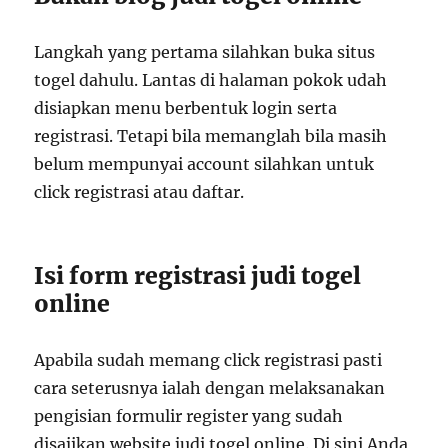
Langkah yang pertama silahkan buka situs
togel dahulu. Lantas di halaman pokok udah
disiapkan menu berbentuk login serta
registrasi. Tetapi bila memanglah bila masih
belum mempunyai account silahkan untuk
click registrasi atau daftar.
Isi form registrasi judi togel
online
Apabila sudah memang click registrasi pasti
cara seterusnya ialah dengan melaksanakan
pengisian formulir register yang sudah
disajikan website judi togel online. Di sini Anda