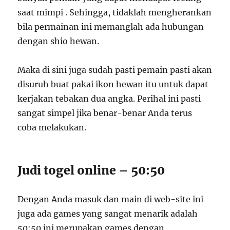
saat mimpi . Sehingga, tidaklah mengherankan
bila permainan ini memanglah ada hubungan
dengan shio hewan.
Maka di sini juga sudah pasti pemain pasti akan
disuruh buat pakai ikon hewan itu untuk dapat
kerjakan tebakan dua angka. Perihal ini pasti
sangat simpel jika benar-benar Anda terus
coba melakukan.
Judi togel online – 50:50
Dengan Anda masuk dan main di web-site ini
juga ada games yang sangat menarik adalah
50:50 ini merupakan games dengan