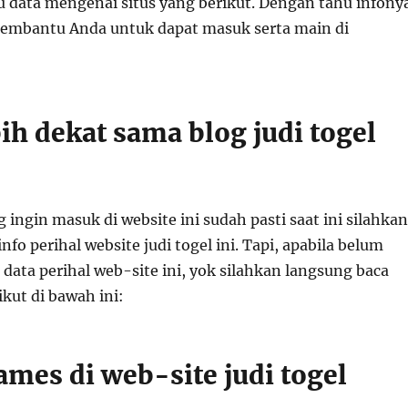
lu data mengenai situs yang berikut. Dengan tahu infony
 membantu Anda untuk dapat masuk serta main di
ih dekat sama blog judi togel
ingin masuk di website ini sudah pasti saat ini silahkan
nfo perihal website judi togel ini. Tapi, apabila belum
data perihal web-site ini, yok silahkan langsung baca
ikut di bawah ini:
ames di web-site judi togel