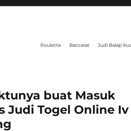
Roulette
Baccarat
Judi Balap Ku
aktunya buat Masuk
s Judi Togel Online Iv
ng