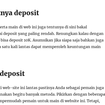
tnya deposit
ta main di web ini juga tentunya di sini bakal
i deposit yang paling rendah. Renungkan kalau dengan
i bisa deposit 10K. Asumsikan jika siapa saja bahkan juga
a satu kali lantas dapat memperoleh keuntungan main
 deposit
 web-site ini lantas pastinya Anda sebagai pemain juga
unakan begitu banyak metoda. Pikirkan dengan beberap
permudah pemain untuk main di website ini. Tetapi,