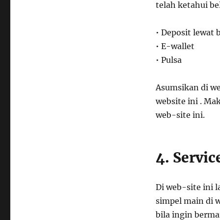
telah ketahui b
• Deposit lewat 
• E-wallet
• Pulsa
Asumsikan di we
website ini . Ma
web-site ini.
4. Servic
Di web-site ini 
simpel main di w
bila ingin berma