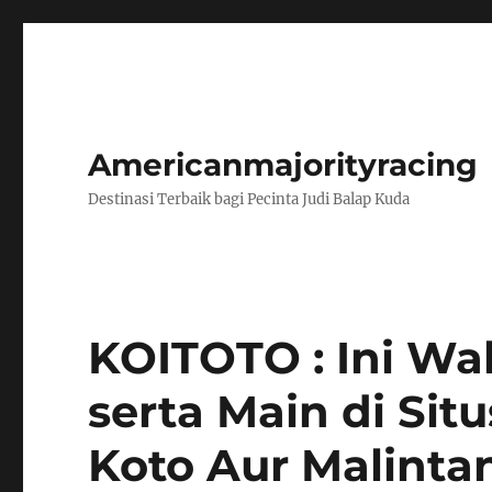
Americanmajorityracing
Destinasi Terbaik bagi Pecinta Judi Balap Kuda
KOITOTO : Ini W
serta Main di Situ
Koto Aur Malinta