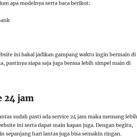
elum apa modelnya serta baca berikut:
bank
bsite ini bakal jadikan gampang waktu ingin bermain di
ka, pastinya siapa saja juga berasa lebih simpel main di
e 24 jam
lantas sudah pasti ada service 24 jam maka memang lebi
ebsite ini serta dapat main kapan juga. Dengan begitu,
in sepanjang hari lantas juga bisa semakin ringan.