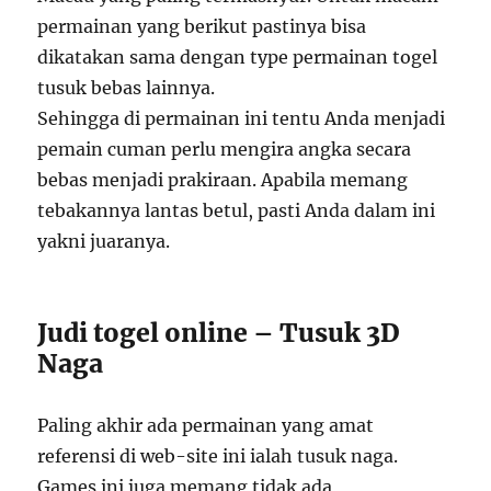
permainan yang berikut pastinya bisa
dikatakan sama dengan type permainan togel
tusuk bebas lainnya.
Sehingga di permainan ini tentu Anda menjadi
pemain cuman perlu mengira angka secara
bebas menjadi prakiraan. Apabila memang
tebakannya lantas betul, pasti Anda dalam ini
yakni juaranya.
Judi togel online – Tusuk 3D
Naga
Paling akhir ada permainan yang amat
referensi di web-site ini ialah tusuk naga.
Games ini juga memang tidak ada