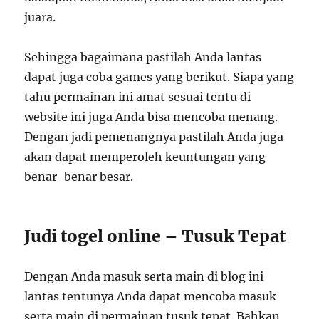
juara.
Sehingga bagaimana pastilah Anda lantas
dapat juga coba games yang berikut. Siapa yang
tahu permainan ini amat sesuai tentu di
website ini juga Anda bisa mencoba menang.
Dengan jadi pemenangnya pastilah Anda juga
akan dapat memperoleh keuntungan yang
benar-benar besar.
Judi togel online – Tusuk Tepat
Dengan Anda masuk serta main di blog ini
lantas tentunya Anda dapat mencoba masuk
serta main di permainan tusuk tepat. Bahkan