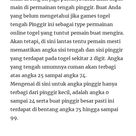
main di permainan tengah pinggir. Buat Anda
yang belum mengetahui jika games togel
tengah Pinggir ini sebagai type permainan
online togel yang tuntut pemain buat mengira.
Akan tetapi, di sini lantas tentu pemain mesti
memastikan angka sisi tengah dan sisi pinggir
yang terdapat pada togel sekitar 2 digit. Angka
yang tengah umumnya cuman akan terbagi
atas angka 25 sampai angka 74.
Mengenai di sini untuk angka pinggir hanya
terbagi dari pinggir kecil, adalah angka 0
sampai 24 serta buat pinggir besar pasti ini
terdapat di bentang angka 75 hingga sampai
99.