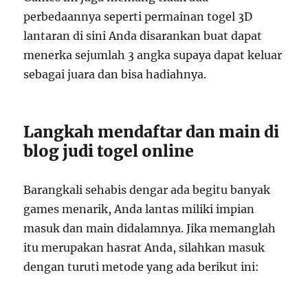
perbedaannya seperti permainan togel 3D
lantaran di sini Anda disarankan buat dapat
menerka sejumlah 3 angka supaya dapat keluar
sebagai juara dan bisa hadiahnya.
Langkah mendaftar dan main di
blog judi togel online
Barangkali sehabis dengar ada begitu banyak
games menarik, Anda lantas miliki impian
masuk dan main didalamnya. Jika memanglah
itu merupakan hasrat Anda, silahkan masuk
dengan turuti metode yang ada berikut ini: