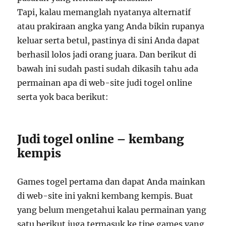
Tapi, kalau memanglah nyatanya alternatif
atau prakiraan angka yang Anda bikin rupanya
keluar serta betul, pastinya di sini Anda dapat
berhasil lolos jadi orang juara. Dan berikut di
bawah ini sudah pasti sudah dikasih tahu ada
permainan apa di web-site judi togel online
serta yok baca berikut:
Judi togel online – kembang
kempis
Games togel pertama dan dapat Anda mainkan
di web-site ini yakni kembang kempis. Buat
yang belum mengetahui kalau permainan yang
satu berikut juga termasuk ke tipe games yang