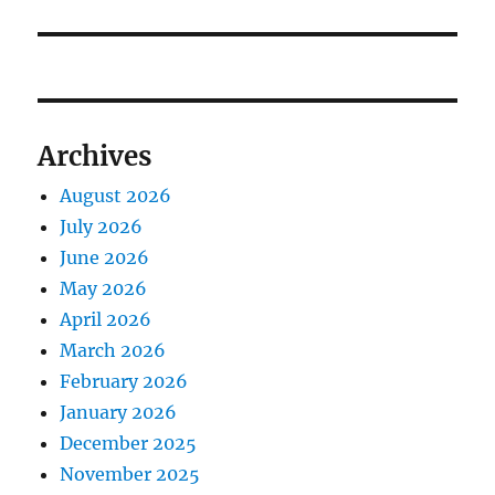
t
s
g
p
t
o
a
:
s
t
t
Archives
:
i
August 2026
o
July 2026
n
June 2026
May 2026
April 2026
March 2026
February 2026
January 2026
December 2025
November 2025