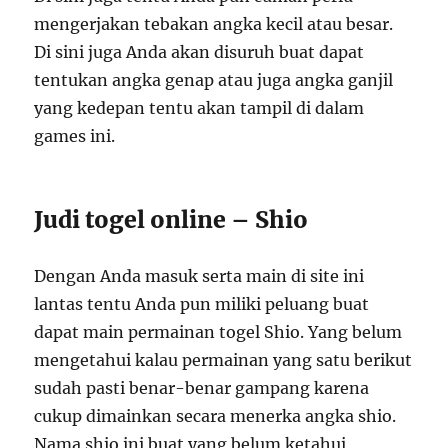
mengerjakan tebakan angka kecil atau besar.
Di sini juga Anda akan disuruh buat dapat
tentukan angka genap atau juga angka ganjil
yang kedepan tentu akan tampil di dalam
games ini.
Judi togel online – Shio
Dengan Anda masuk serta main di site ini
lantas tentu Anda pun miliki peluang buat
dapat main permainan togel Shio. Yang belum
mengetahui kalau permainan yang satu berikut
sudah pasti benar-benar gampang karena
cukup dimainkan secara menerka angka shio.
Nama shio ini buat yang belum ketahui