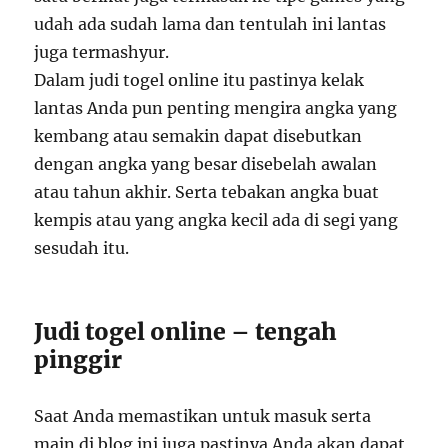
udah ada sudah lama dan tentulah ini lantas
juga termashyur.
Dalam judi togel online itu pastinya kelak
lantas Anda pun penting mengira angka yang
kembang atau semakin dapat disebutkan
dengan angka yang besar disebelah awalan
atau tahun akhir. Serta tebakan angka buat
kempis atau yang angka kecil ada di segi yang
sesudah itu.
Judi togel online – tengah
pinggir
Saat Anda memastikan untuk masuk serta
main di blog ini juga pastinya Anda akan dapat