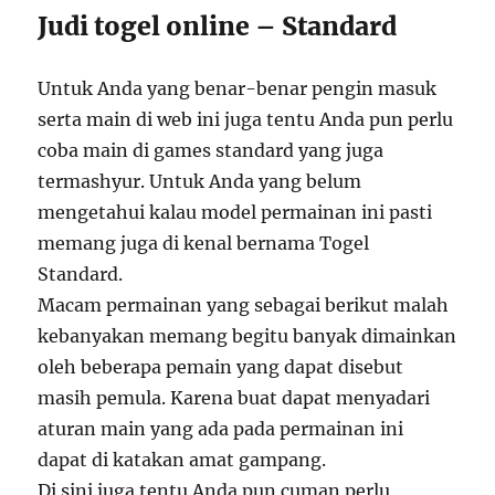
Judi togel online – Standard
Untuk Anda yang benar-benar pengin masuk
serta main di web ini juga tentu Anda pun perlu
coba main di games standard yang juga
termashyur. Untuk Anda yang belum
mengetahui kalau model permainan ini pasti
memang juga di kenal bernama Togel
Standard.
Macam permainan yang sebagai berikut malah
kebanyakan memang begitu banyak dimainkan
oleh beberapa pemain yang dapat disebut
masih pemula. Karena buat dapat menyadari
aturan main yang ada pada permainan ini
dapat di katakan amat gampang.
Di sini juga tentu Anda pun cuman perlu