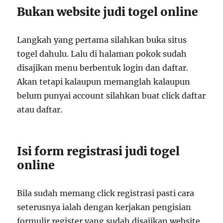
Bukan website judi togel online
Langkah yang pertama silahkan buka situs
togel dahulu. Lalu di halaman pokok sudah
disajikan menu berbentuk login dan daftar.
Akan tetapi kalaupun memanglah kalaupun
belum punyai account silahkan buat click daftar
atau daftar.
Isi form registrasi judi togel
online
Bila sudah memang click registrasi pasti cara
seterusnya ialah dengan kerjakan pengisian
formulir register yang sudah disajikan website