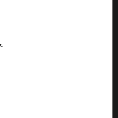
hu
-
a