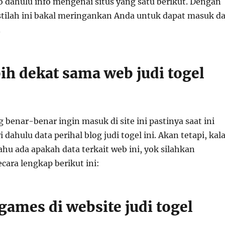
fo dahulu info mengenai situs yang satu berikut. Dengan
stilah ini bakal meringankan Anda untuk dapat masuk d
.
ih dekat sama web judi togel
benar-benar ingin masuk di site ini pastinya saat ini
 dahulu data perihal blog judi togel ini. Akan tetapi, kal
hu ada apakah data terkait web ini, yok silahkan
cara lengkap berikut ini:
games di website judi togel