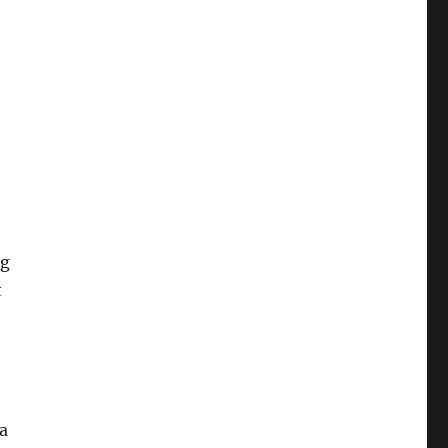
ng
t
a