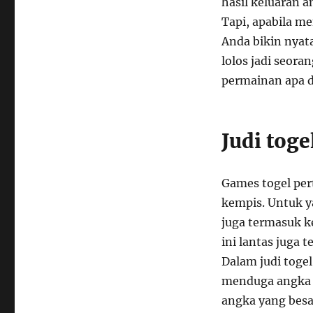
hasil keluaran 
Tapi, apabila m
Anda bikin nyata
lolos jadi seora
permainan apa di
Judi tog
Games togel per
kempis. Untuk y
juga termasuk k
ini lantas juga t
Dalam judi togel
menduga angka 
angka yang besa