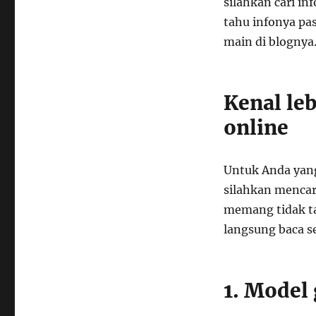
silahkan cari in
tahu infonya pa
main di blognya
Kenal leb
online
Untuk Anda yang 
silahkan mencari
memang tidak ta
langsung baca se
1. Model 