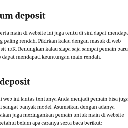
um deposit
ta main di website ini juga tentu di sini dapat mendap
ng paling rendah. Pikirkan kalau dengan masuk di web-
posit 10K. Renungkan kalau siapa saja sampai pemain baru
tas dapat mendapati keuntungan main rendah.
 deposit
 web ini lantas tentunya Anda menjadi pemain bisa jug
i sangat banyak model. Asumsikan dengan adanya
akan juga meringankan pemain untuk main di website
 ketahui belum apa caranya serta baca berikut: