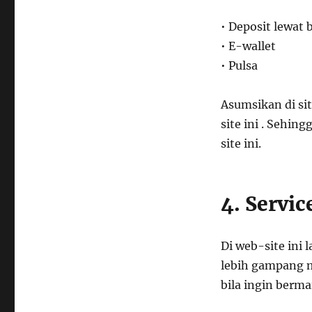
• Deposit lewat 
• E-wallet
• Pulsa
Asumsikan di si
site ini . Sehing
site ini.
4. Servic
Di web-site ini
lebih gampang m
bila ingin berma