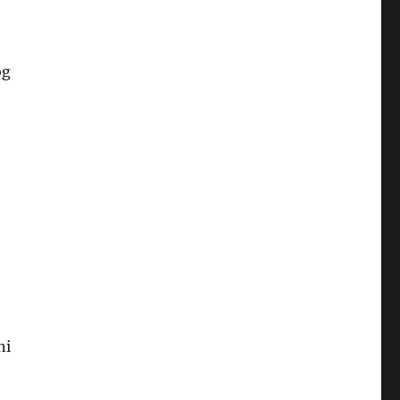
og
ni