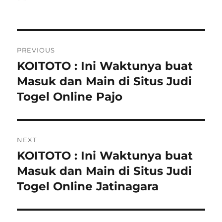
u
o
a
t
s
t
h
t
e
o
e
g
P
r
d
o
PREVIOUS
o
r
o
KOITOTO : Ini Waktunya buat
P
n
i
r
Masuk dan Main di Situs Judi
e
s
s
e
Togel Online Pajo
t
v
i
n
o
NEXT
a
u
KOITOTO : Ini Waktunya buat
N
s
v
e
Masuk dan Main di Situs Judi
p
x
i
Togel Online Jatinagara
o
t
s
g
p
t