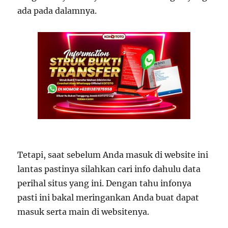
ada pada dalamnya.
Tetapi, saat sebelum Anda masuk di website ini
lantas pastinya silahkan cari info dahulu data
perihal situs yang ini. Dengan tahu infonya
pasti ini bakal meringankan Anda buat dapat
masuk serta main di websitenya.