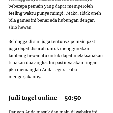
beberapa pemain yang dapat memperoleh
feeling waktu punya mimpi . Maka, tidak aneh
bila games ini benar ada hubungan dengan
shio hewan.
Sehingga di sini juga tentunya pemain pasti
juga dapat disuruh untuk menggunakan
lambang hewan itu untuk dapat melaksanakan
tebakan dua angka. Ini pastinya akan ringan
jika memanglah Anda segera coba
mengerjakannya.
Judi togel online – 50:50
Dengan Anda masuk dan main di website ini