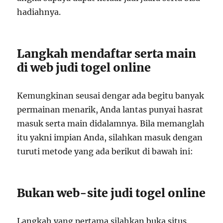
hadiahnya.
Langkah mendaftar serta main
di web judi togel online
Kemungkinan seusai dengar ada begitu banyak
permainan menarik, Anda lantas punyai hasrat
masuk serta main didalamnya. Bila memanglah
itu yakni impian Anda, silahkan masuk dengan
turuti metode yang ada berikut di bawah ini:
Bukan web-site judi togel online
Langkah yang pertama silahkan buka situs