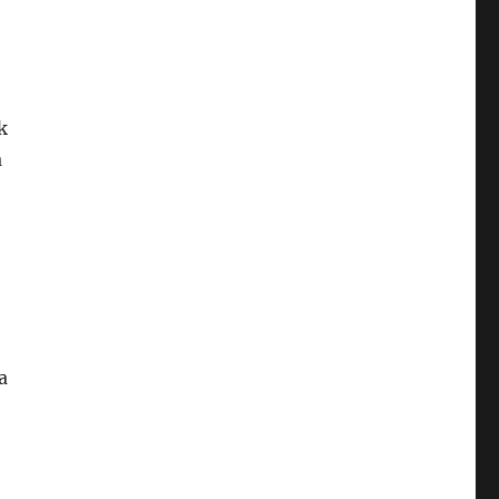
k
a
a