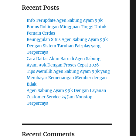
Recent Posts
Info Terupdate Agen Sabung Ayam 99k
Bonus Rollingan Mingguan Tinggi Untuk
Pemain Cerdas
Keunggulan Situs Agen Sabung Ayam 99k
Dengan Sistem Taruhan Fairplay yang
Terpercaya
Cara Daftar Akun Baru di Agen Sabung
Ayam 99k Dengan Proses Cepat 2026
Tips Memilih Agen Sabung Ayam 99k yang
Membayar Kemenangan Member dengan
Bijak
Agen Sabung Ayam 99k Dengan Layanan
Customer Service 24 Jam Nonstop
Terpercaya
Recent Comments