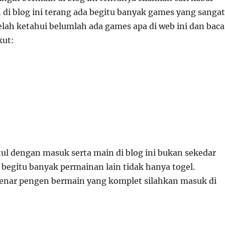
 di blog ini terang ada begitu banyak games yang sangat
elah ketahui belumlah ada games apa di web ini dan baca
kut:
ul dengan masuk serta main di blog ini bukan sekedar
begitu banyak permainan lain tidak hanya togel.
enar pengen bermain yang komplet silahkan masuk di