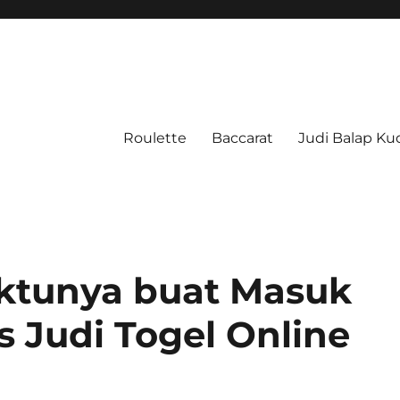
Roulette
Baccarat
Judi Balap Ku
aktunya buat Masuk
us Judi Togel Online