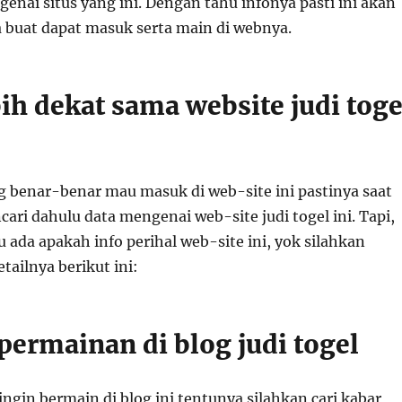
enai situs yang ini. Dengan tahu infonya pasti ini akan
buat dapat masuk serta main di webnya.
ih dekat sama website judi toge
 benar-benar mau masuk di web-site ini pastinya saat
cari dahulu data mengenai web-site judi togel ini. Tapi,
 ada apakah info perihal web-site ini, yok silahkan
tailnya berikut ini:
permainan di blog judi togel
ngin bermain di blog ini tentunya silahkan cari kabar