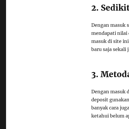
2. Sediki
Dengan masuk ser
mendapati nilai
masuk di site in
baru saja sekal
3. Metod
Dengan masuk di
deposit gunakan
banyak cara juga
ketahui belum a