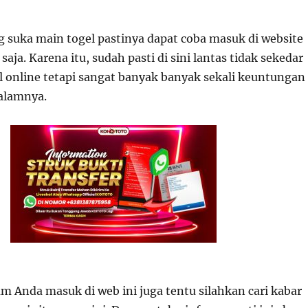
 suka main togel pastinya dapat coba masuk di website
saja. Karena itu, sudah pasti di sini lantas tidak sekedar
l online tetapi sangat banyak banyak sekali keuntungan
alamnya.
um Anda masuk di web ini juga tentu silahkan cari kabar