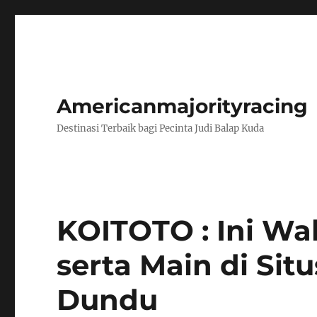
Americanmajorityracing
Destinasi Terbaik bagi Pecinta Judi Balap Kuda
KOITOTO : Ini W
serta Main di Sit
Dundu