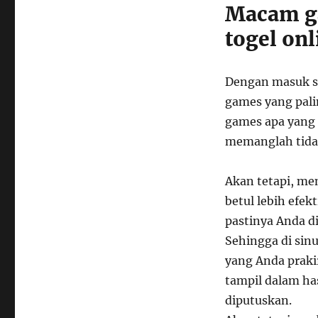
Macam ga
togel onl
Dengan masuk se
games yang pali
games apa yang a
memanglah tidak
Akan tetapi, me
betul lebih efek
pastinya Anda d
Sehingga di sin
yang Anda prakir
tampil dalam ha
diputuskan.