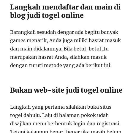
Langkah mendaftar dan main di
blog judi togel online
Barangkali sesudah dengar ada begitu banyak
games menarik, Anda juga miliki hasrat masuk
dan main didalamnya. Bila betul-betul itu
merupakan hasrat Anda, silahkan masuk
dengan turuti metode yang ada berikut ini:
Bukan web-site judi togel online
Langkah yang pertama silahkan buka situs
togel dahulu. Lalu di halaman pokok udah
disajikan menu berbentuk login dan registrasi.
Tetapi kalaupun benar-benar jika masih belum