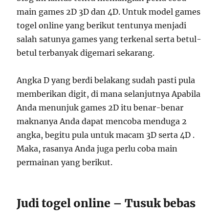
main games 2D 3D dan 4D. Untuk model games
togel online yang berikut tentunya menjadi
salah satunya games yang terkenal serta betul-
betul terbanyak digemari sekarang.
Angka D yang berdi belakang sudah pasti pula
memberikan digit, di mana selanjutnya Apabila
Anda menunjuk games 2D itu benar-benar
maknanya Anda dapat mencoba menduga 2
angka, begitu pula untuk macam 3D serta 4D .
Maka, rasanya Anda juga perlu coba main
permainan yang berikut.
Judi togel online – Tusuk bebas