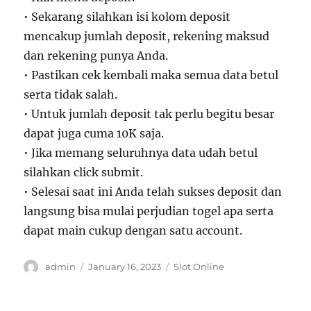
• Sekarang silahkan isi kolom deposit
mencakup jumlah deposit, rekening maksud
dan rekening punya Anda.
• Pastikan cek kembali maka semua data betul
serta tidak salah.
• Untuk jumlah deposit tak perlu begitu besar
dapat juga cuma 10K saja.
• Jika memang seluruhnya data udah betul
silahkan click submit.
• Selesai saat ini Anda telah sukses deposit dan
langsung bisa mulai perjudian togel apa serta
dapat main cukup dengan satu account.
A
P
C
admin
January 16, 2023
Slot Online
u
o
a
t
s
t
h
t
e