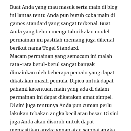
Buat Anda yang mau masuk serta main di blog
ini lantas tentu Anda pun butuh coba main di
games standard yang sangat terkenal. Buat
Anda yang belum mengetahui kalau model
permainan ini pastilah memang juga dikenal
berikut nama Togel Standard.
Macam permainan yang semacam ini malah
rata-rata betul-betul sangat banyak
dimainkan oleh beberapa pemain yang dapat
dikatakan masih pemula. Dipicu untuk dapat
pahami ketentuan main yang ada di dalam
permainan ini dapat dikatakan amat simpel.
Di sini juga tentunya Anda pun cuman perlu
lakukan tebakan angka kecil atau besar. Di sini
juga Anda akan disuruh untuk dapat
memastikan angka genap atau sampai angka