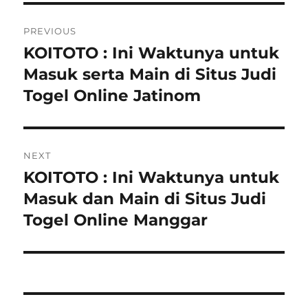
o
e
g
P
r
d
o
PREVIOUS
o
r
o
KOITOTO : Ini Waktunya untuk
P
n
i
r
Masuk serta Main di Situs Judi
e
s
s
e
Togel Online Jatinom
t
v
i
n
o
NEXT
a
u
KOITOTO : Ini Waktunya untuk
N
s
v
e
Masuk dan Main di Situs Judi
p
x
i
Togel Online Manggar
o
t
s
g
p
t
o
a
:
s
t