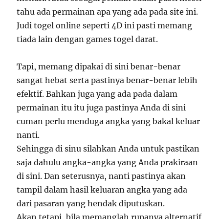
tahu ada permainan apa yang ada pada site ini.
Judi togel online seperti 4D ini pasti memang
tiada lain dengan games togel darat.
Tapi, memang dipakai di sini benar-benar
sangat hebat serta pastinya benar-benar lebih
efektif. Bahkan juga yang ada pada dalam
permainan itu itu juga pastinya Anda di sini
cuman perlu menduga angka yang bakal keluar
nanti.
Sehingga di sinu silahkan Anda untuk pastikan
saja dahulu angka-angka yang Anda prakiraan
di sini. Dan seterusnya, nanti pastinya akan
tampil dalam hasil keluaran angka yang ada
dari pasaran yang hendak diputuskan.
Akan tetapi, bila memanglah rupanya alternatif