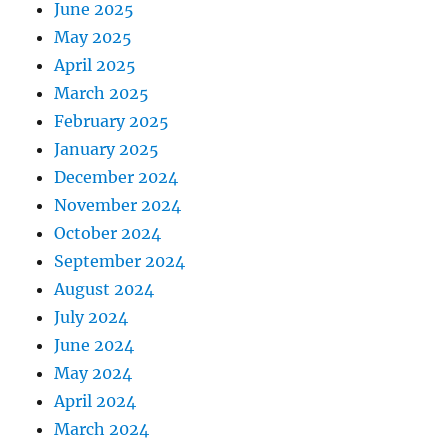
June 2025
May 2025
April 2025
March 2025
February 2025
January 2025
December 2024
November 2024
October 2024
September 2024
August 2024
July 2024
June 2024
May 2024
April 2024
March 2024