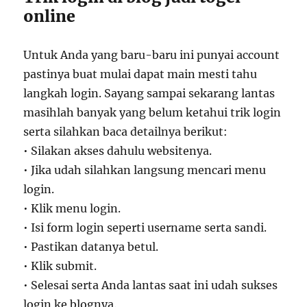
online
Untuk Anda yang baru-baru ini punyai account
pastinya buat mulai dapat main mesti tahu
langkah login. Sayang sampai sekarang lantas
masihlah banyak yang belum ketahui trik login
serta silahkan baca detailnya berikut:
• Silakan akses dahulu websitenya.
• Jika udah silahkan langsung mencari menu
login.
• Klik menu login.
• Isi form login seperti username serta sandi.
• Pastikan datanya betul.
• Klik submit.
• Selesai serta Anda lantas saat ini udah sukses
login ke blognya.