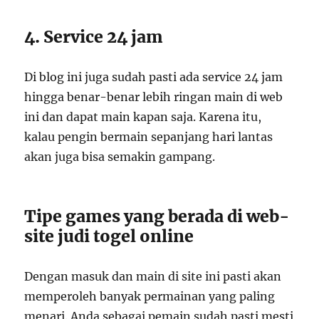
4. Service 24 jam
Di blog ini juga sudah pasti ada service 24 jam
hingga benar-benar lebih ringan main di web
ini dan dapat main kapan saja. Karena itu,
kalau pengin bermain sepanjang hari lantas
akan juga bisa semakin gampang.
Tipe games yang berada di web-
site judi togel online
Dengan masuk dan main di site ini pasti akan
memperoleh banyak permainan yang paling
menari. Anda sebagai pemain sudah pasti mesti