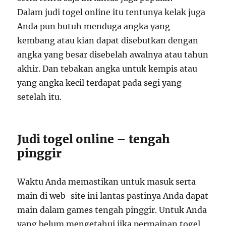
Dalam judi togel online itu tentunya kelak juga
Anda pun butuh menduga angka yang
kembang atau kian dapat disebutkan dengan
angka yang besar disebelah awalnya atau tahun
akhir. Dan tebakan angka untuk kempis atau
yang angka kecil terdapat pada segi yang
setelah itu.
Judi togel online – tengah
pinggir
Waktu Anda memastikan untuk masuk serta
main di web-site ini lantas pastinya Anda dapat
main dalam games tengah pinggir. Untuk Anda
yang belum mengetahui jika permainan togel