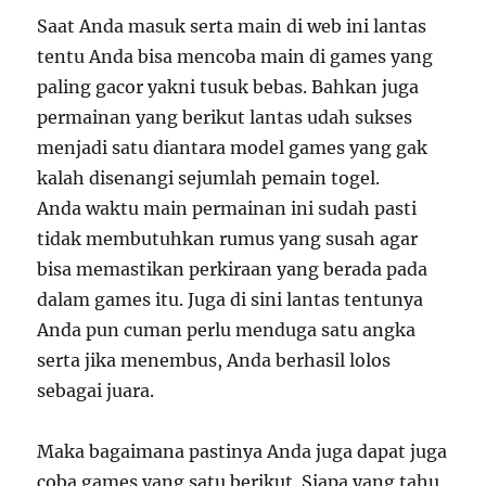
Saat Anda masuk serta main di web ini lantas
tentu Anda bisa mencoba main di games yang
paling gacor yakni tusuk bebas. Bahkan juga
permainan yang berikut lantas udah sukses
menjadi satu diantara model games yang gak
kalah disenangi sejumlah pemain togel.
Anda waktu main permainan ini sudah pasti
tidak membutuhkan rumus yang susah agar
bisa memastikan perkiraan yang berada pada
dalam games itu. Juga di sini lantas tentunya
Anda pun cuman perlu menduga satu angka
serta jika menembus, Anda berhasil lolos
sebagai juara.
Maka bagaimana pastinya Anda juga dapat juga
coba games yang satu berikut. Siapa yang tahu