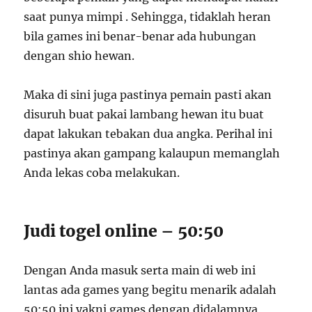
saat punya mimpi . Sehingga, tidaklah heran
bila games ini benar-benar ada hubungan
dengan shio hewan.
Maka di sini juga pastinya pemain pasti akan
disuruh buat pakai lambang hewan itu buat
dapat lakukan tebakan dua angka. Perihal ini
pastinya akan gampang kalaupun memanglah
Anda lekas coba melakukan.
Judi togel online – 50:50
Dengan Anda masuk serta main di web ini
lantas ada games yang begitu menarik adalah
50:50 ini yakni games dengan didalamnya