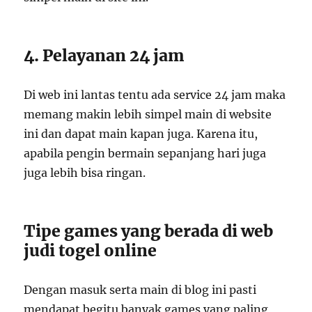
4. Pelayanan 24 jam
Di web ini lantas tentu ada service 24 jam maka
memang makin lebih simpel main di website
ini dan dapat main kapan juga. Karena itu,
apabila pengin bermain sepanjang hari juga
juga lebih bisa ringan.
Tipe games yang berada di web
judi togel online
Dengan masuk serta main di blog ini pasti
mendapat begitu banyak games yang paling