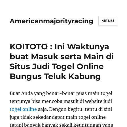
Americanmajorityracing
MENU
KOITOTO : Ini Waktunya
buat Masuk serta Main di
Situs Judi Togel Online
Bungus Teluk Kabung
Buat Anda yang benar-benar puas main togel
tentunya bisa mencoba masuk di website judi
togel online
saja. Dengan begitu, tentu di sini
juga tidak sekedar dapat main togel online
tetapi banyak banyak sekali keuntungan yang