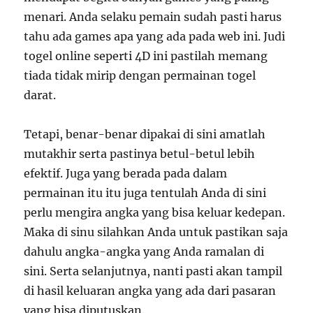
menari. Anda selaku pemain sudah pasti harus
tahu ada games apa yang ada pada web ini. Judi
togel online seperti 4D ini pastilah memang
tiada tidak mirip dengan permainan togel
darat.
Tetapi, benar-benar dipakai di sini amatlah
mutakhir serta pastinya betul-betul lebih
efektif. Juga yang berada pada dalam
permainan itu itu juga tentulah Anda di sini
perlu mengira angka yang bisa keluar kedepan.
Maka di sinu silahkan Anda untuk pastikan saja
dahulu angka-angka yang Anda ramalan di
sini. Serta selanjutnya, nanti pasti akan tampil
di hasil keluaran angka yang ada dari pasaran
yang bisa diputuskan.