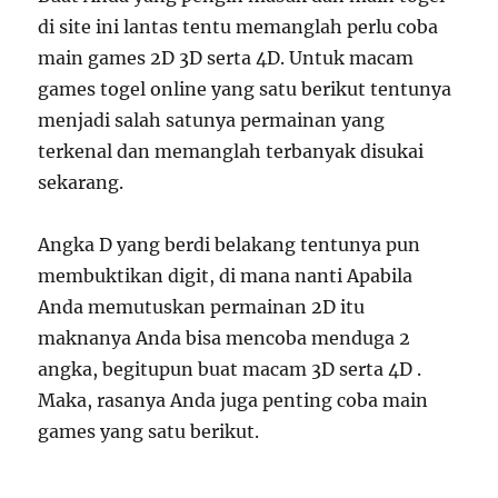
di site ini lantas tentu memanglah perlu coba
main games 2D 3D serta 4D. Untuk macam
games togel online yang satu berikut tentunya
menjadi salah satunya permainan yang
terkenal dan memanglah terbanyak disukai
sekarang.
Angka D yang berdi belakang tentunya pun
membuktikan digit, di mana nanti Apabila
Anda memutuskan permainan 2D itu
maknanya Anda bisa mencoba menduga 2
angka, begitupun buat macam 3D serta 4D .
Maka, rasanya Anda juga penting coba main
games yang satu berikut.