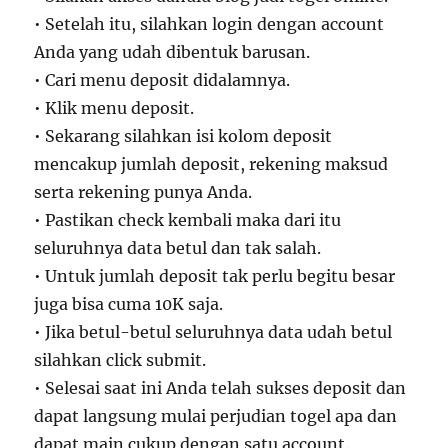
• Setelah itu, silahkan login dengan account
Anda yang udah dibentuk barusan.
• Cari menu deposit didalamnya.
• Klik menu deposit.
• Sekarang silahkan isi kolom deposit
mencakup jumlah deposit, rekening maksud
serta rekening punya Anda.
• Pastikan check kembali maka dari itu
seluruhnya data betul dan tak salah.
• Untuk jumlah deposit tak perlu begitu besar
juga bisa cuma 10K saja.
• Jika betul-betul seluruhnya data udah betul
silahkan click submit.
• Selesai saat ini Anda telah sukses deposit dan
dapat langsung mulai perjudian togel apa dan
dapat main cukup dengan satu account.