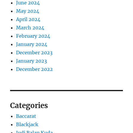
June 2024
May 2024
April 2024
March 2024
February 2024
January 2024
December 2023
January 2023
December 2022
Categories
Baccarat
Blackjack
Judi Balap Kuda