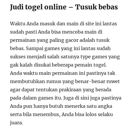
Judi togel online – Tusuk bebas
Waktu Anda masuk dan main di site ini lantas
sudah pasti Anda bisa mencoba main di
permainan yang paling gacor adalah tusuk
bebas. Sampai games yang ini lantas sudah
sukses menjadi salah satunya type games yang
gak kalah disukai beberapa pemain togel.
Anda waktu main permainan ini pastinya tak
membutuhkan rumus yang benar-benar ruwet
agar dapat tentukan prakiraan yang berada
pada dalam games itu. Juga di sini juga pastinya
Anda pun hanya butuh menerka satu angka
serta bila menembus, Anda bisa lolos selaku
juara.