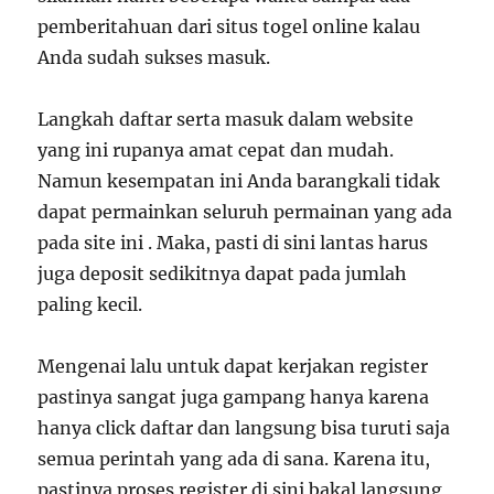
pemberitahuan dari situs togel online kalau
Anda sudah sukses masuk.
Langkah daftar serta masuk dalam website
yang ini rupanya amat cepat dan mudah.
Namun kesempatan ini Anda barangkali tidak
dapat permainkan seluruh permainan yang ada
pada site ini . Maka, pasti di sini lantas harus
juga deposit sedikitnya dapat pada jumlah
paling kecil.
Mengenai lalu untuk dapat kerjakan register
pastinya sangat juga gampang hanya karena
hanya click daftar dan langsung bisa turuti saja
semua perintah yang ada di sana. Karena itu,
pastinya proses register di sini bakal langsung