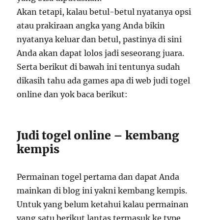
Akan tetapi, kalau betul-betul nyatanya opsi
atau prakiraan angka yang Anda bikin
nyatanya keluar dan betul, pastinya di sini
Anda akan dapat lolos jadi seseorang juara.
Serta berikut di bawah ini tentunya sudah
dikasih tahu ada games apa di web judi togel
online dan yok baca berikut:
Judi togel online – kembang
kempis
Permainan togel pertama dan dapat Anda
mainkan di blog ini yakni kembang kempis.
Untuk yang belum ketahui kalau permainan
yang satu berikut lantas termasuk ke type