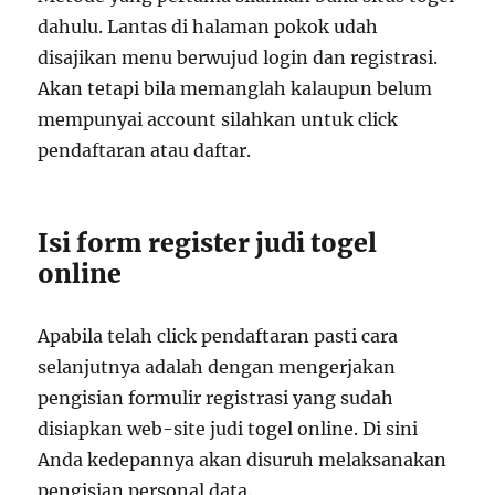
dahulu. Lantas di halaman pokok udah
disajikan menu berwujud login dan registrasi.
Akan tetapi bila memanglah kalaupun belum
mempunyai account silahkan untuk click
pendaftaran atau daftar.
Isi form register judi togel
online
Apabila telah click pendaftaran pasti cara
selanjutnya adalah dengan mengerjakan
pengisian formulir registrasi yang sudah
disiapkan web-site judi togel online. Di sini
Anda kedepannya akan disuruh melaksanakan
pengisian personal data.