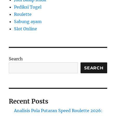
Pediksi Togel
Roulette
Sabung ayam
Slot Online
Search
SEARCH
Recent Posts
Analisis Pola Putaran Speed Roulette 2026: