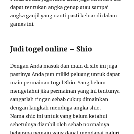
dapat tentukan angka genap atau sampai
angka ganjil yang nanti pasti keluar di dalam
games ini.
Judi togel online – Shio
Dengan Anda masuk dan main di site ini juga
pastinya Anda pun miliki peluang untuk dapat
main permainan togel Shio. Yang belum
mengetahui jika permainan yang ini tentunya
sangatlah ringan sebab cukup dimainkan
dengan langkah menduga angka shio.
Nama shio ini untuk yang belum ketahui
sebetulnya diambil oleh sebab normalnya
beberapa pemain yang dapat mendapat naluri