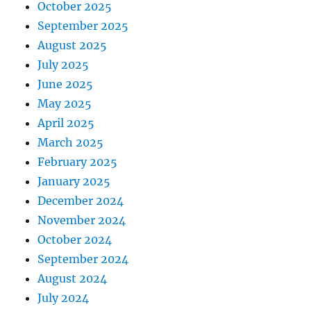
October 2025
September 2025
August 2025
July 2025
June 2025
May 2025
April 2025
March 2025
February 2025
January 2025
December 2024
November 2024
October 2024
September 2024
August 2024
July 2024