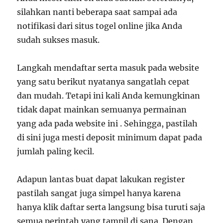
silahkan nanti beberapa saat sampai ada
notifikasi dari situs togel online jika Anda
sudah sukses masuk.
Langkah mendaftar serta masuk pada website
yang satu berikut nyatanya sangatlah cepat
dan mudah. Tetapi ini kali Anda kemungkinan
tidak dapat mainkan semuanya permainan
yang ada pada website ini . Sehingga, pastilah
di sini juga mesti deposit minimum dapat pada
jumlah paling kecil.
Adapun lantas buat dapat lakukan register
pastilah sangat juga simpel hanya karena
hanya klik daftar serta langsung bisa turuti saja
semua perintah yang tampil di sana. Dengan