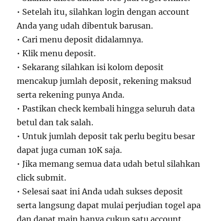
• Setelah itu, silahkan login dengan account
Anda yang udah dibentuk barusan.
• Cari menu deposit didalamnya.
• Klik menu deposit.
• Sekarang silahkan isi kolom deposit
mencakup jumlah deposit, rekening maksud
serta rekening punya Anda.
• Pastikan check kembali hingga seluruh data
betul dan tak salah.
• Untuk jumlah deposit tak perlu begitu besar
dapat juga cuman 10K saja.
• Jika memang semua data udah betul silahkan
click submit.
• Selesai saat ini Anda udah sukses deposit
serta langsung dapat mulai perjudian togel apa
dan dapat main hanya cukup satu account.