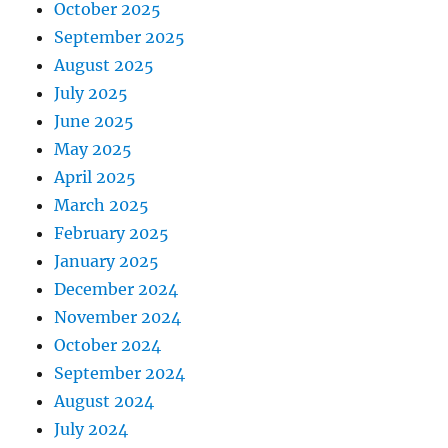
October 2025
September 2025
August 2025
July 2025
June 2025
May 2025
April 2025
March 2025
February 2025
January 2025
December 2024
November 2024
October 2024
September 2024
August 2024
July 2024