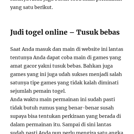
yang satu berikut.
Judi togel online – Tusuk bebas
Saat Anda masuk dan main di website ini lantas
tentunya Anda dapat coba main di games yang
amat gacor yakni tusuk bebas. Bahkan juga
games yang ini juga udah sukses menjadi salah
satunya tipe games yang tidak kalah diminati
sejumlah pemain togel.
Anda waktu main permainan ini sudah pasti
tidak butuh rumus yang benar-benar susah
supaya bisa tentukan perkiraan yang berada di
dalam permainan itu. Sampai di sini lantas
sudah pasti Anda pun perlu mengira satu angka