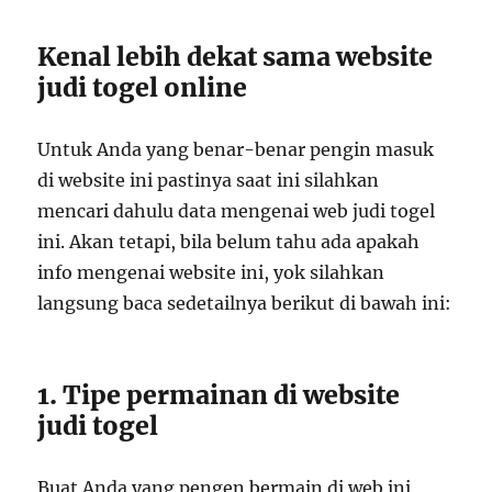
Kenal lebih dekat sama website
judi togel online
Untuk Anda yang benar-benar pengin masuk
di website ini pastinya saat ini silahkan
mencari dahulu data mengenai web judi togel
ini. Akan tetapi, bila belum tahu ada apakah
info mengenai website ini, yok silahkan
langsung baca sedetailnya berikut di bawah ini:
1. Tipe permainan di website
judi togel
Buat Anda yang pengen bermain di web ini