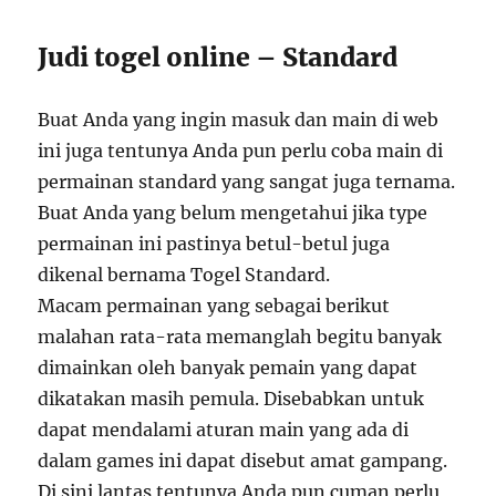
Judi togel online – Standard
Buat Anda yang ingin masuk dan main di web
ini juga tentunya Anda pun perlu coba main di
permainan standard yang sangat juga ternama.
Buat Anda yang belum mengetahui jika type
permainan ini pastinya betul-betul juga
dikenal bernama Togel Standard.
Macam permainan yang sebagai berikut
malahan rata-rata memanglah begitu banyak
dimainkan oleh banyak pemain yang dapat
dikatakan masih pemula. Disebabkan untuk
dapat mendalami aturan main yang ada di
dalam games ini dapat disebut amat gampang.
Di sini lantas tentunya Anda pun cuman perlu