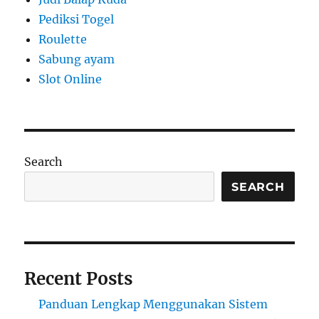
Pediksi Togel
Roulette
Sabung ayam
Slot Online
Search
SEARCH
Recent Posts
Panduan Lengkap Menggunakan Sistem