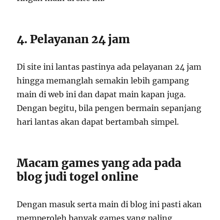
4. Pelayanan 24 jam
Di site ini lantas pastinya ada pelayanan 24 jam
hingga memanglah semakin lebih gampang
main di web ini dan dapat main kapan juga.
Dengan begitu, bila pengen bermain sepanjang
hari lantas akan dapat bertambah simpel.
Macam games yang ada pada
blog judi togel online
Dengan masuk serta main di blog ini pasti akan
memperoleh banyak games yang paling