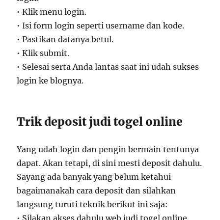
• Klik menu login.
• Isi form login seperti username dan kode.
• Pastikan datanya betul.
• Klik submit.
• Selesai serta Anda lantas saat ini udah sukses
login ke blognya.
Trik deposit judi togel online
Yang udah login dan pengin bermain tentunya
dapat. Akan tetapi, di sini mesti deposit dahulu.
Sayang ada banyak yang belum ketahui
bagaimanakah cara deposit dan silahkan
langsung turuti teknik berikut ini saja:
• Silakan akses dahulu web judi togel online.