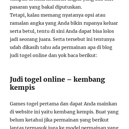
pasaran yang bakal diputuskan.
Tetapi, kalau memang nyatanya opsi atau
ramalan angka yang Anda bikin rupanya keluar
serta betul, tentu di sini Anda dapat bisa lolos
jadi seorang juara. Serta tersebut ini tentunya
udah dikasih tahu ada permainan apa di blog
judi togel online dan yok baca berikut:
Judi togel online – kembang
kempis
Games togel pertama dan dapat Anda mainkan
di website ini yaitu kembang kempis. Buat yang
belum ketahui jika permainan yang berikut
lantas termasuk juga ke model permainan yang