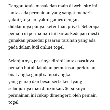
Dengan Anda masuk dan main di web-site ini
lantas ada permainan yang sangat menarik
yakni 50:50 ini yakni games dengan
didalamnya punyai ketentuan privat. Beberapa
pemain di permainan ini lantas kedepan mesti
gunakan prosedur pasaran taruhan yang ada
pada dalam judi online togel.
Selanjutnya, pastinya di sini lantas pastinya
pemain butuh lakukan pemutusan perkiraan
buat angka ganjil sampai angka
yang genap dan besar serta kecil yang
selanjutnya mau dimainkan. Sebaiknya
permainan ini cukup dimengerti oleh pemain
togel.