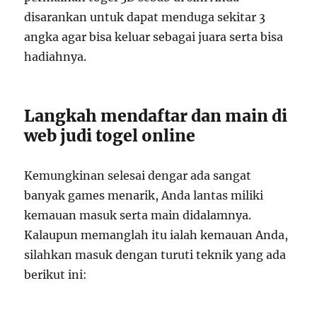
disarankan untuk dapat menduga sekitar 3
angka agar bisa keluar sebagai juara serta bisa
hadiahnya.
Langkah mendaftar dan main di
web judi togel online
Kemungkinan selesai dengar ada sangat
banyak games menarik, Anda lantas miliki
kemauan masuk serta main didalamnya.
Kalaupun memanglah itu ialah kemauan Anda,
silahkan masuk dengan turuti teknik yang ada
berikut ini: