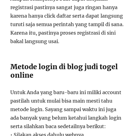
registrasi pastinya sangat juga ringan hanya
karena hanya click daftar serta dapat langsung
turuti saja semua perintah yang tampil di sana.
Karena itu, pastinya proses registrasi di sini
bakal langsung usai.
Metode login di blog judi togel
online
Untuk Anda yang baru-baru ini miliki account
pastilah untuk mulai bisa main mesti tahu
metode login. Sayang sampai waktu ini juga
ada banyak yang belum ketahui langkah login
serta silahkan baca sedetailnya berikut:
• Silakan akses dahulu webnya.