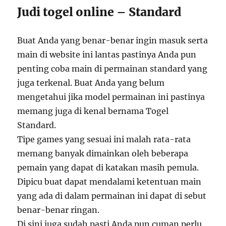
Judi togel online – Standard
Buat Anda yang benar-benar ingin masuk serta
main di website ini lantas pastinya Anda pun
penting coba main di permainan standard yang
juga terkenal. Buat Anda yang belum
mengetahui jika model permainan ini pastinya
memang juga di kenal bernama Togel
Standard.
Tipe games yang sesuai ini malah rata-rata
memang banyak dimainkan oleh beberapa
pemain yang dapat di katakan masih pemula.
Dipicu buat dapat mendalami ketentuan main
yang ada di dalam permainan ini dapat di sebut
benar-benar ringan.
Di sini juga sudah pasti Anda pun cuman perlu