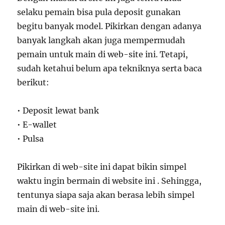
selaku pemain bisa pula deposit gunakan
begitu banyak model. Pikirkan dengan adanya
banyak langkah akan juga mempermudah
pemain untuk main di web-site ini. Tetapi,
sudah ketahui belum apa tekniknya serta baca
berikut:
• Deposit lewat bank
• E-wallet
• Pulsa
Pikirkan di web-site ini dapat bikin simpel
waktu ingin bermain di website ini . Sehingga,
tentunya siapa saja akan berasa lebih simpel
main di web-site ini.