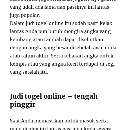
yang udah ada lama dan pastinya ini lantas
juga popular.
Dalam judi togel online itu sudah pasti kelak
lantas Anda pun butuh mengira angka yang
kembang atau tambah dapat disebutkan
dengan angka yang besar disebelah awal mula
atau tahun akhir. Serta tebakan angka untuk
kempis atau yang angka kecil terdapat di segi
yang setelah itu.
Judi togel online – tengah
pinggir
Saat Anda memastikan untuk masuk serta
main di blog ini lantas pastinya Anda segera