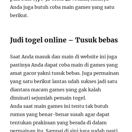
Anda juga butuh coba main games yang satu
berikut.
Judi togel online – Tusuk bebas
Saat Anda masuk dan main di website ini juga
pastinya Anda dapat coba main di games yang
amat gacor yakni tusuk bebas. Juga permainan
yang satu berikut lantas udah sukses jadi satu
diantara macam games yang gak kalah
diminati sejumlah pemain togel.
Anda saat main games ini tentu tak butuh
rumus yang benar-benar susah agar dapat
tentukan prakiraan yang berada di dalam
permainan itu. Sampai di sini juga sudah pasti