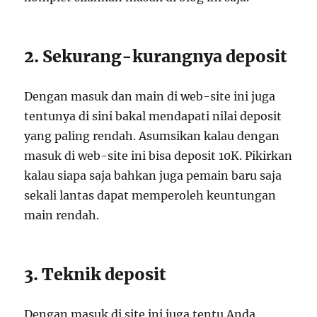
2. Sekurang-kurangnya deposit
Dengan masuk dan main di web-site ini juga
tentunya di sini bakal mendapati nilai deposit
yang paling rendah. Asumsikan kalau dengan
masuk di web-site ini bisa deposit 10K. Pikirkan
kalau siapa saja bahkan juga pemain baru saja
sekali lantas dapat memperoleh keuntungan
main rendah.
3. Teknik deposit
Dengan masuk di site ini juga tentu Anda