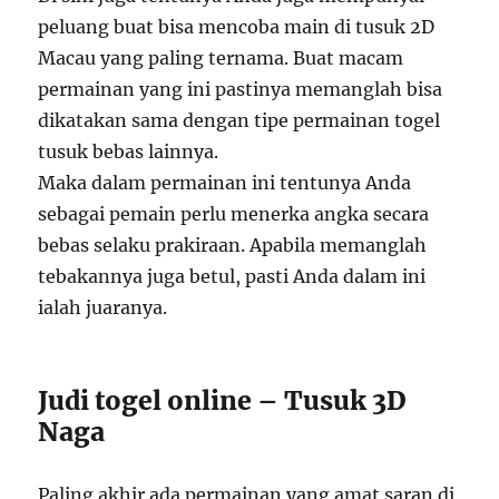
peluang buat bisa mencoba main di tusuk 2D
Macau yang paling ternama. Buat macam
permainan yang ini pastinya memanglah bisa
dikatakan sama dengan tipe permainan togel
tusuk bebas lainnya.
Maka dalam permainan ini tentunya Anda
sebagai pemain perlu menerka angka secara
bebas selaku prakiraan. Apabila memanglah
tebakannya juga betul, pasti Anda dalam ini
ialah juaranya.
Judi togel online – Tusuk 3D
Naga
Paling akhir ada permainan yang amat saran di