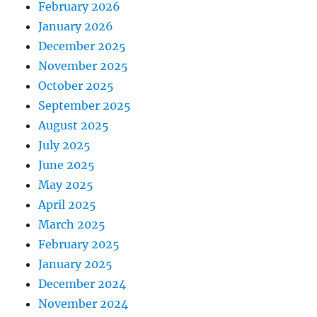
February 2026
January 2026
December 2025
November 2025
October 2025
September 2025
August 2025
July 2025
June 2025
May 2025
April 2025
March 2025
February 2025
January 2025
December 2024
November 2024