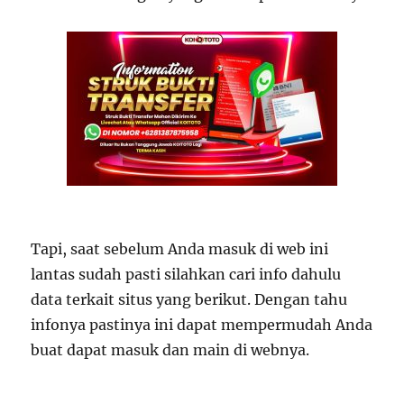
Tapi, saat sebelum Anda masuk di web ini
lantas sudah pasti silahkan cari info dahulu
data terkait situs yang berikut. Dengan tahu
infonya pastinya ini dapat mempermudah Anda
buat dapat masuk dan main di webnya.