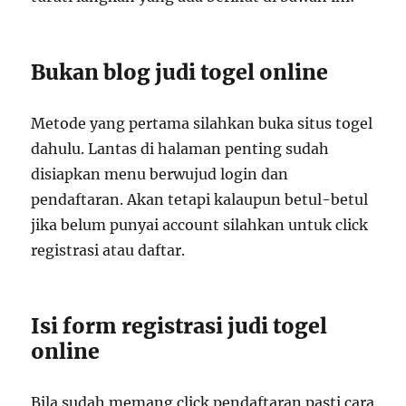
Bukan blog judi togel online
Metode yang pertama silahkan buka situs togel
dahulu. Lantas di halaman penting sudah
disiapkan menu berwujud login dan
pendaftaran. Akan tetapi kalaupun betul-betul
jika belum punyai account silahkan untuk click
registrasi atau daftar.
Isi form registrasi judi togel
online
Bila sudah memang click pendaftaran pasti cara