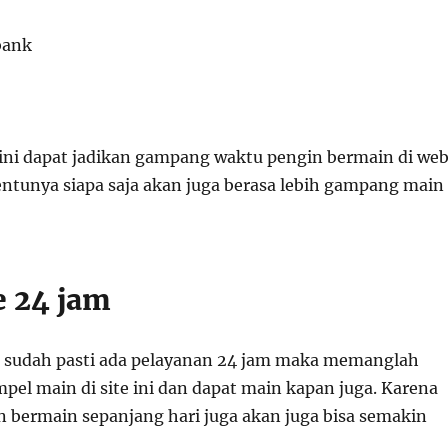
bank
g ini dapat jadikan gampang waktu pengin bermain di we
tentunya siapa saja akan juga berasa lebih gampang main
e 24 jam
as sudah pasti ada pelayanan 24 jam maka memanglah
pel main di site ini dan dapat main kapan juga. Karena
en bermain sepanjang hari juga akan juga bisa semakin