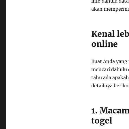
info dahulu data
akan mempermud
Kenal leb
online
Buat Anda yang m
mencari dahulu d
tahu ada apakah 
detailnya beriku
1. Macam
togel