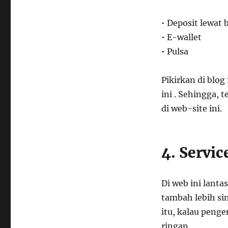
• Deposit lewat 
• E-wallet
• Pulsa
Pikirkan di blo
ini . Sehingga, 
di web-site ini.
4. Servic
Di web ini lant
tambah lebih sim
itu, kalau peng
ringan.