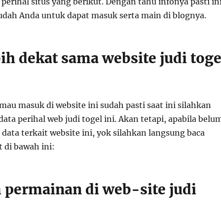
 perihal situs yang berikut. Dengan tahu infonya pasti in
ah Anda untuk dapat masuk serta main di blognya.
ih dekat sama website judi toge
au masuk di website ini sudah pasti saat ini silahkan
ata perihal web judi togel ini. Akan tetapi, apabila belu
data terkait website ini, yok silahkan langsung baca
t di bawah ini:
 permainan di web-site judi