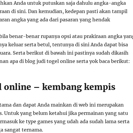
lahkan Anda untuk putuskan saja dahulu angka-angka
raan di sini. Dan kemudian, kedepan pasti akan tampil
uaran angka yang ada dari pasaran yang hendak
abila benar-benar rupanya opsi atau prakiraan angka yan
ya keluar serta betul, tentunya di sini Anda dapat bisa
 juara. Serta berikut di bawah ini pastinya sudah dikasih
an apa di blog judi togel online serta yok baca berikut:
el online – kembang kempis
tama dan dapat Anda mainkan di web ini merupakan
 Untuk yang belum ketahui jika permainan yang satu
termasuk ke type games yang udah ada sudah lama serta
uga sangat ternama.