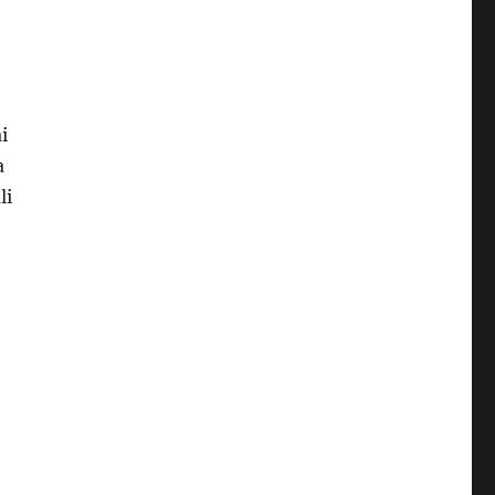
i
a
li