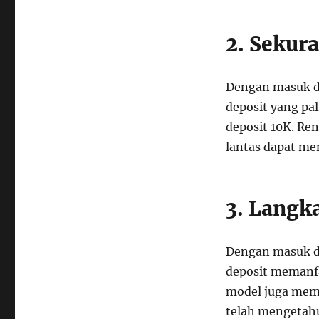
2. Sekur
Dengan masuk dan
deposit yang pa
deposit 10K. Ren
lantas dapat m
3. Langk
Dengan masuk di
deposit memanf
model juga memp
telah mengetahu