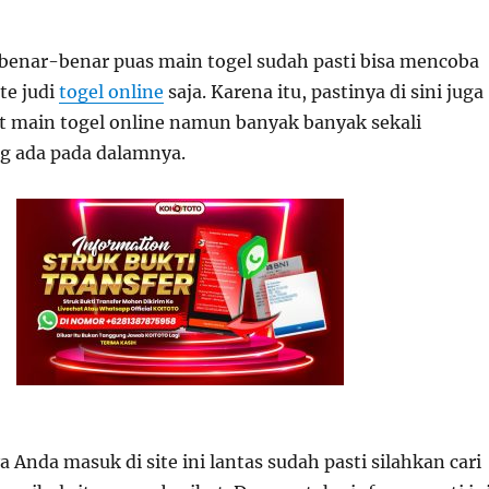
benar-benar puas main togel sudah pasti bisa mencoba
te judi
togel online
saja. Karena itu, pastinya di sini juga
t main togel online namun banyak banyak sekali
g ada pada dalamnya.
 Anda masuk di site ini lantas sudah pasti silahkan cari