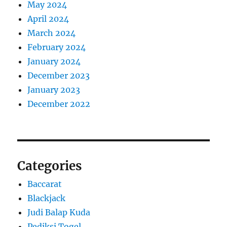
May 2024
April 2024
March 2024
February 2024
January 2024
December 2023
January 2023
December 2022
Categories
Baccarat
Blackjack
Judi Balap Kuda
Pediksi Togel