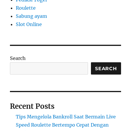
Roulette
Sabung ayam
Slot Online
Search
SEARCH
Recent Posts
Tips Mengelola Bankroll Saat Bermain Live
Speed Roulette Bertempo Cepat Dengan