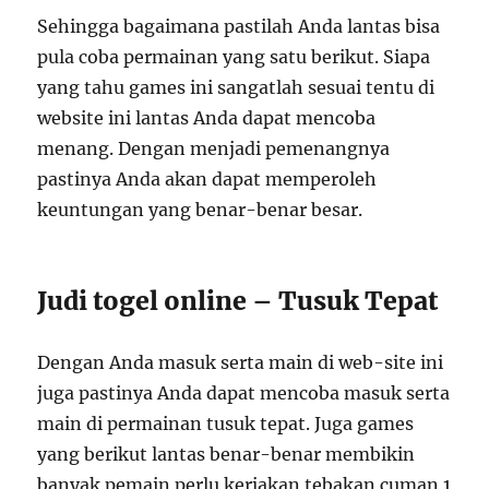
Sehingga bagaimana pastilah Anda lantas bisa
pula coba permainan yang satu berikut. Siapa
yang tahu games ini sangatlah sesuai tentu di
website ini lantas Anda dapat mencoba
menang. Dengan menjadi pemenangnya
pastinya Anda akan dapat memperoleh
keuntungan yang benar-benar besar.
Judi togel online – Tusuk Tepat
Dengan Anda masuk serta main di web-site ini
juga pastinya Anda dapat mencoba masuk serta
main di permainan tusuk tepat. Juga games
yang berikut lantas benar-benar membikin
banyak pemain perlu kerjakan tebakan cuman 1