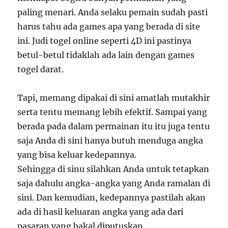
paling menari. Anda selaku pemain sudah pasti
harus tahu ada games apa yang berada di site
ini. Judi togel online seperti 4D ini pastinya
betul-betul tidaklah ada lain dengan games
togel darat.
Tapi, memang dipakai di sini amatlah mutakhir
serta tentu memang lebih efektif. Sampai yang
berada pada dalam permainan itu itu juga tentu
saja Anda di sini hanya butuh menduga angka
yang bisa keluar kedepannya.
Sehingga di sinu silahkan Anda untuk tetapkan
saja dahulu angka-angka yang Anda ramalan di
sini. Dan kemudian, kedepannya pastilah akan
ada di hasil keluaran angka yang ada dari
pasaran yang bakal diputuskan.