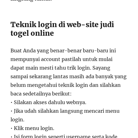
Teknik login di web-site judi
togel online
Buat Anda yang benar-benar baru-baru ini
mempunyai account pastilah untuk mulai
dapat main mesti tahu trik login. Sayang
sampai sekarang lantas masih ada banyak yang
belum mengetahui teknik login dan silahkan
baca sedetailnya berikut:
• Silakan akses dahulu webnya.
• Jika udah silahkan langsung mencari menu
login.
• Klik menu login.
• Isi form login seperti username serta kode.