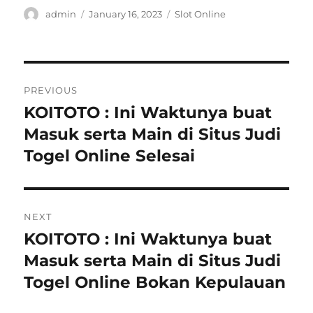
A
P
C
admin
January 16, 2023
Slot Online
u
o
a
t
s
t
h
t
e
o
e
g
P
r
d
o
PREVIOUS
o
r
o
KOITOTO : Ini Waktunya buat
P
n
i
r
Masuk serta Main di Situs Judi
e
s
s
e
Togel Online Selesai
t
v
i
n
o
NEXT
a
u
KOITOTO : Ini Waktunya buat
N
s
v
e
Masuk serta Main di Situs Judi
p
x
i
Togel Online Bokan Kepulauan
o
t
s
g