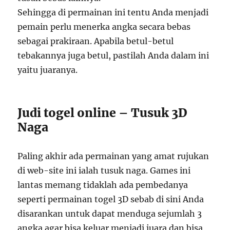
Sehingga di permainan ini tentu Anda menjadi
pemain perlu menerka angka secara bebas
sebagai prakiraan. Apabila betul-betul
tebakannya juga betul, pastilah Anda dalam ini
yaitu juaranya.
Judi togel online – Tusuk 3D
Naga
Paling akhir ada permainan yang amat rujukan
di web-site ini ialah tusuk naga. Games ini
lantas memang tidaklah ada pembedanya
seperti permainan togel 3D sebab di sini Anda
disarankan untuk dapat menduga sejumlah 3
angka agar bisa keluar menjadi juara dan bisa