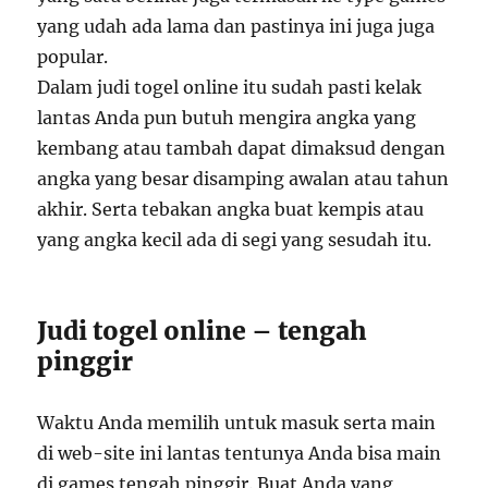
yang udah ada lama dan pastinya ini juga juga
popular.
Dalam judi togel online itu sudah pasti kelak
lantas Anda pun butuh mengira angka yang
kembang atau tambah dapat dimaksud dengan
angka yang besar disamping awalan atau tahun
akhir. Serta tebakan angka buat kempis atau
yang angka kecil ada di segi yang sesudah itu.
Judi togel online – tengah
pinggir
Waktu Anda memilih untuk masuk serta main
di web-site ini lantas tentunya Anda bisa main
di games tengah pinggir. Buat Anda yang