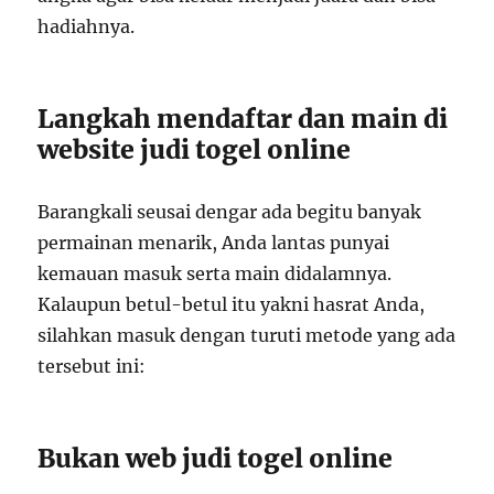
hadiahnya.
Langkah mendaftar dan main di
website judi togel online
Barangkali seusai dengar ada begitu banyak
permainan menarik, Anda lantas punyai
kemauan masuk serta main didalamnya.
Kalaupun betul-betul itu yakni hasrat Anda,
silahkan masuk dengan turuti metode yang ada
tersebut ini:
Bukan web judi togel online