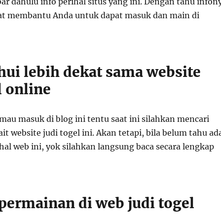
bar dahulu info perihal situs yang ini. Dengan tahu infon
pat membantu Anda untuk dapat masuk dan main di
ui lebih dekat sama website
l online
au masuk di blog ini tentu saat ini silahkan mencari
it website judi togel ini. Akan tetapi, bila belum tahu ad
hal web ini, yok silahkan langsung baca secara lengkap
 permainan di web judi togel