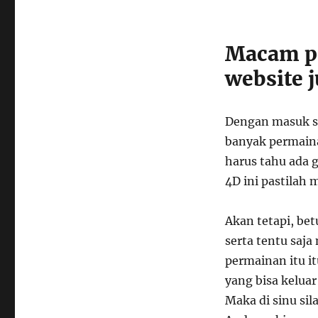
Macam pe
website j
Dengan masuk se
banyak permaina
harus tahu ada g
4D ini pastilah
Akan tetapi, bet
serta tentu saj
permainan itu i
yang bisa kelua
Maka di sinu si