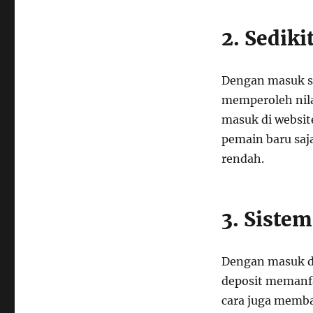
2. Sediki
Dengan masuk ser
memperoleh nila
masuk di website
pemain baru saj
rendah.
3. Sistem
Dengan masuk di 
deposit memanfa
cara juga memba