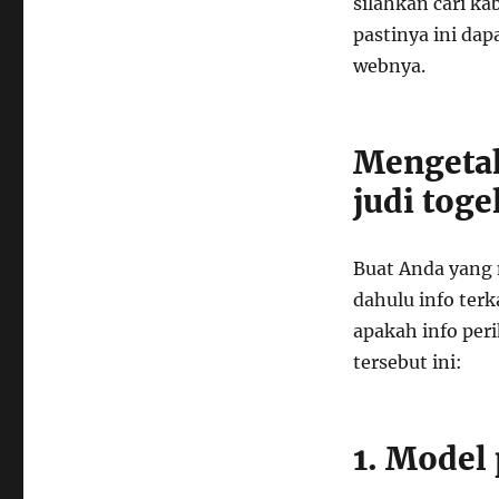
silahkan cari ka
pastinya ini da
webnya.
Mengetah
judi toge
Buat Anda yang m
dahulu info terka
apakah info peri
tersebut ini:
1. Model