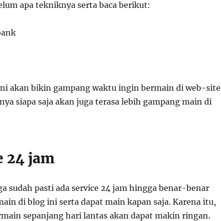
elum apa tekniknya serta baca berikut:
bank
 ini akan bikin gampang waktu ingin bermain di web-site
unya siapa saja akan juga terasa lebih gampang main di
e 24 jam
uga sudah pasti ada service 24 jam hingga benar-benar
in di blog ini serta dapat main kapan saja. Karena itu,
rmain sepanjang hari lantas akan dapat makin ringan.