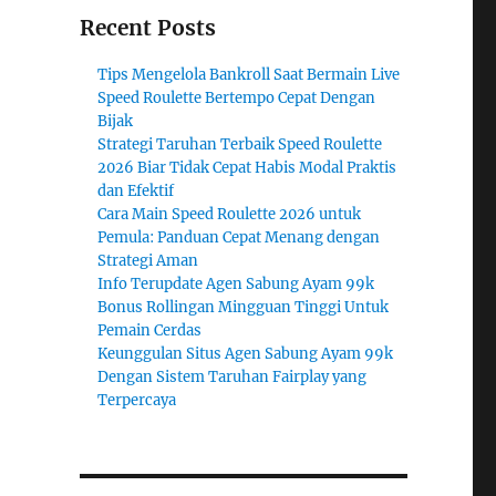
Recent Posts
Tips Mengelola Bankroll Saat Bermain Live
Speed Roulette Bertempo Cepat Dengan
Bijak
Strategi Taruhan Terbaik Speed Roulette
2026 Biar Tidak Cepat Habis Modal Praktis
dan Efektif
Cara Main Speed Roulette 2026 untuk
Pemula: Panduan Cepat Menang dengan
Strategi Aman
Info Terupdate Agen Sabung Ayam 99k
Bonus Rollingan Mingguan Tinggi Untuk
Pemain Cerdas
Keunggulan Situs Agen Sabung Ayam 99k
Dengan Sistem Taruhan Fairplay yang
Terpercaya