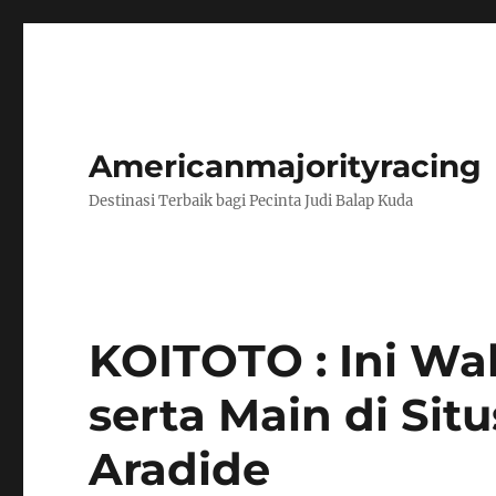
Americanmajorityracing
Destinasi Terbaik bagi Pecinta Judi Balap Kuda
KOITOTO : Ini W
serta Main di Sit
Aradide