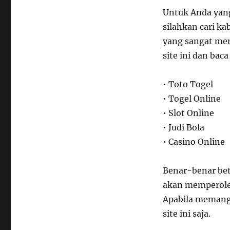
Untuk Anda yang
silahkan cari ka
yang sangat men
site ini dan baca
• Toto Togel
• Togel Online
• Slot Online
• Judi Bola
• Casino Online
Benar-benar bet
akan memperoleh
Apabila memangl
site ini saja.