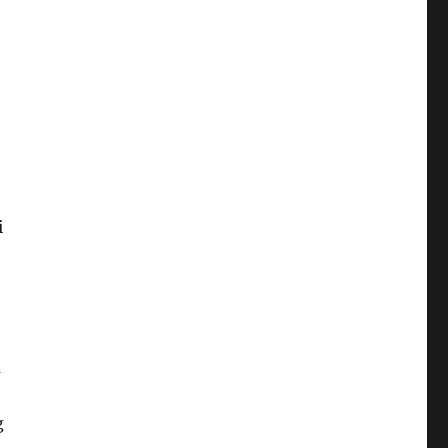
i
a
g