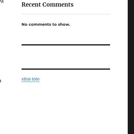
ya
Recent Comments
No comments to show.
situs toto
a